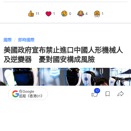
11
1
0
4
1
國際
即時國際
美國政府宣布禁止進口中國人形機械人
及逆變器 憂對國安構成風險
17
在Google
追蹤《香港01》