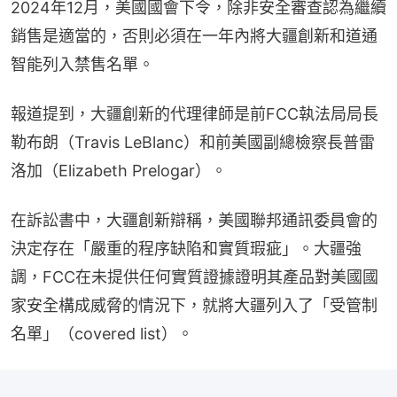
2024年12月，美國國會下令，除非安全審查認為繼續
銷售是適當的，否則必須在一年內將大疆創新和道通
智能列入禁售名單。
報道提到，大疆創新的代理律師是前FCC執法局局長
勒布朗（Travis LeBlanc）和前美國副總檢察長普雷
洛加（Elizabeth Prelogar）。
在訴訟書中，大疆創新辯稱，美國聯邦通訊委員會的
決定存在「嚴重的程序缺陷和實質瑕疵」。大疆強
調，FCC在未提供任何實質證據證明其產品對美國國
家安全構成威脅的情況下，就將大疆列入了「受管制
名單」（covered list）。