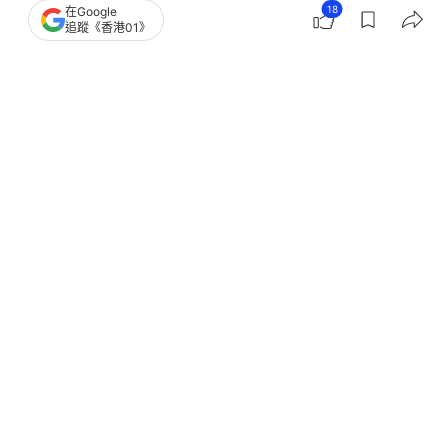
18
在Google
美國解除對中國玩具無人機禁令 又一
追蹤《香港01》
放寬對華限制舉措
撰文：
林嘉敏
出版：
2026-06-17 15:07
更新：
2026-06-17 15:07