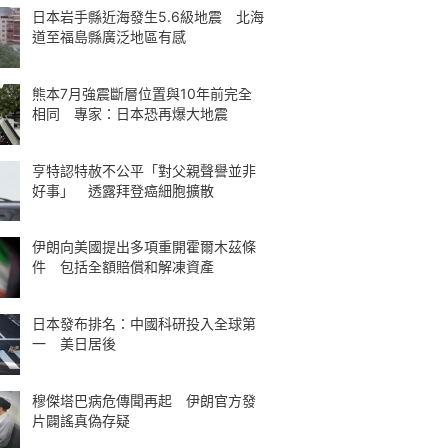
日本岩手縣近海發生5.6級地震 北海
道至福島縣廣泛地區有感
熊本7月強震斷層位置與10年前完全
相同 專家：日本恐再爆大地震
亨特認特赦不公平「對父親聲譽並非
好事」 透露拜登癌細胞擴散
伊朗向美國提出多項重開霍爾木茲條
件 包括全額賠償和解凍資產
日本發布排名：中國科研投入全球第
一 美日居後
穆傑塔巴病危傳聞再起 伊朗官方發
片闢謠真偽存疑