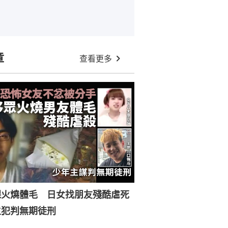
章
查看更多
裸火燒體毛 日女找朋友殘酷虐死
主犯判無期徒刑