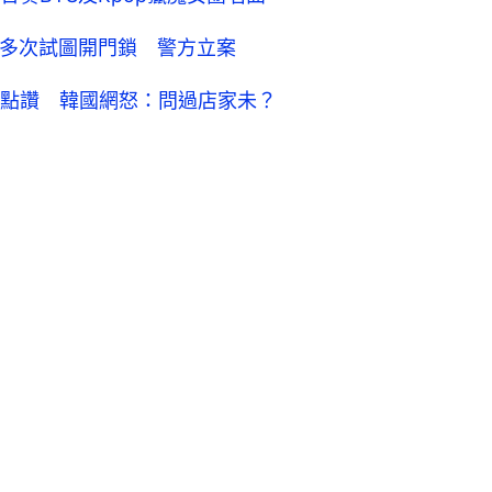
女多次試圖開門鎖 警方立案
點讚 韓國網怒：問過店家未？