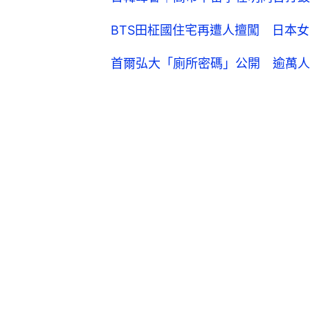
BTS田柾國住宅再遭人擅闖 日本
首爾弘大「廁所密碼」公開 逾萬人