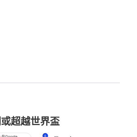
潮或超越世界盃
6
在Google