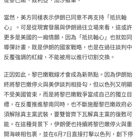
從黎巴嫩、敘利亞、加沙撤軍。
當然，美方同樣表示伊朗已同意不再支持「抵抗軸
心」。可是從現實發展與伊朗過往立場來看，這或許
更多是美國的一廂情願，因為「抵抗軸心」也就如同
導彈計畫，既是伊朗的國家戰略，也是在過往談判中
反覆強調的紅線，不能被用以進行切割交換。
正因如此，黎巴嫩戰線才會成為新熱點。因為伊朗始
終將黎巴嫩停火與美伊談判相掛勾，但以色列又明顯
不受美國管束，而是將黎巴嫩戰爭當成自己的獨立目
標，在反覆推進黎南同時，也不斷施壓黎巴嫩政府必
須解除真主黨武裝，要雙管齊下瓦解真主黨的復甦可
能。在這種背景下，伊朗便也持續將黎巴嫩停火與重
開海峽相包裹，並在6月7日直接打擊以色列，創下停