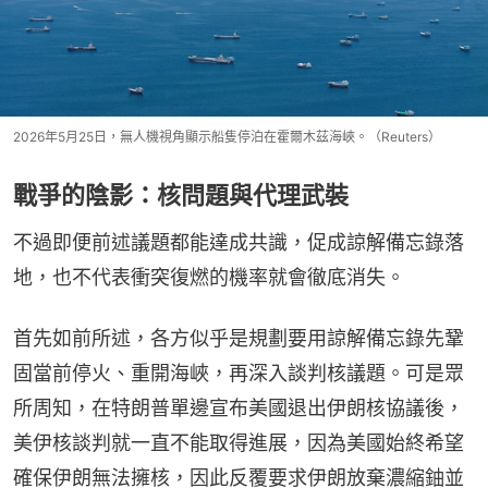
2026年5月25日，無人機視角顯示船隻停泊在霍爾木茲海峽。（Reuters）
戰爭的陰影：核問題與代理武裝
不過即便前述議題都能達成共識，促成諒解備忘錄落
地，也不代表衝突復燃的機率就會徹底消失。
首先如前所述，各方似乎是規劃要用諒解備忘錄先鞏
固當前停火、重開海峽，再深入談判核議題。可是眾
所周知，在特朗普單邊宣布美國退出伊朗核協議後，
美伊核談判就一直不能取得進展，因為美國始終希望
確保伊朗無法擁核，因此反覆要求伊朗放棄濃縮鈾並