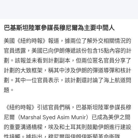
巴基斯坦陸軍參謀長穆尼爾為主要中間人
美國《紐約時報》報道，據兩位了解外交相關情況的
官員透露，美國已向伊朗傳遞該份包含15點內容的計
劃。該報並未看到計劃副本，但兩位匿名官員分享了
計劃的大致框架，稱其中涉及伊朗的彈道導彈和核計
劃。其中一位官員表示，該計劃還討論了海上航道問
題。
《紐約時報》引述官員們稱，巴基斯坦陸軍參謀長穆
尼爾（Marshal Syed Asim Munir）已成為美伊之間
的重要溝通橋樑，埃及和土耳其則鼓勵伊朗進行建設
性接觸。據指出，穆尼爾與伊朗伊斯蘭革命衛隊