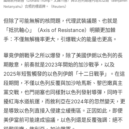
國總統特朗普（Donald Trump，又譯川普）與以色列總理內塔尼亞胡（Benjamin
Netanyahu）合照的標語牌。（Reuters）
但除了可能無解的核問題，代理武裝議題、也就是
「抵抗軸心」（Axis of Resistance）明顯更加棘
手：不僅無解機率更大，引爆戰火的能量也更高。
畢竟伊朗戰爭之所以爆發，除了美國伊朗以色列的長
期敵意，前奏就是2023年開始的加沙戰爭，以及
2025年短暫觸發的以色列伊朗「十二日戰爭」。在這
段期間，不僅以色列反覆與加沙哈馬斯、黎巴嫩真主
黨交戰，也門胡塞也同樣對以色列發射導彈，同時干
擾紅海水道航運，而敘利亞在2024年的忽然變天，更
是導致以色列直接入侵建立緩衝區。正因如此，即便
美伊當前可能達成協議，以色列還是反覆強調：絕不