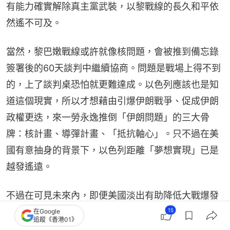
有能力確實解除真主黨武裝，以黎戰線的長久和平依
然遙不可及。
當然，黎巴嫩戰線或許就像核問題，會被推到備忘錄
簽署後的60天談判中繼續協商。問題是戰場上得不到
的，上了談判桌恐怕就更難達成。以色列應該也是知
道這個現實，所以才想藉由引爆伊朗戰爭、促成伊朗
政權更迭，來一勞永逸推倒「伊朗問題」的三大骨
牌：核計畫、導彈計畫、「抵抗軸心」。只不過在美
國有意抽身的背景下，以色列距離「夢想實現」已是
越發遙遠。
不過在可見未來內，即便美國淡出有助降低大戰爆發
機率，以色列與伊朗「抵抗軸心」的代理衝突，都還
15
在Google
追蹤《香港01》
會是衝擊停火的危險火種。因為以色列不僅不會輕易