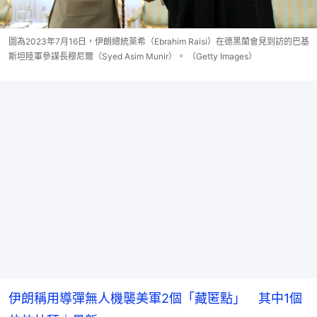
圖為2023年7月16日，伊朗總統萊希（Ebrahim Raisi）在德黑蘭會見到訪的巴基
斯坦陸軍參謀長穆尼爾（Syed Asim Munir）。 （Getty Images）
伊朗稱用導彈無人機襲美軍2個「藏匿點」 其中1個