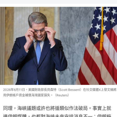
2026年6月11日，美國財政部長貝森特（Scott Bessent）在社交媒體X上發文稱將
用伊朗帳戶資金補償海灣國家損失。（Reuters）
同理，海峽議題或許也將循類似作法破局。事實上就
連伊朗媒體，也都對海峽未來安排消息不一：伊朗梅