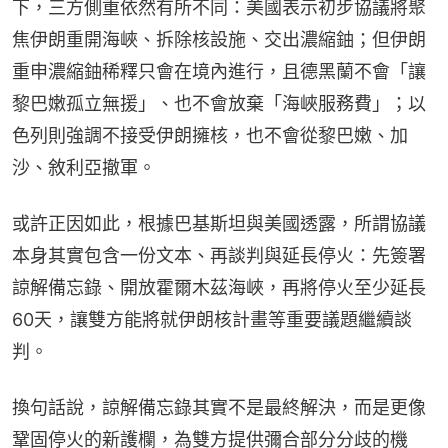
下，三方側重依然有所不同：美國表示初步協議將聚
焦伊朗重開海峽、拆除核設施、交出濃縮鈾；但伊朗
重申濃縮鈾稀釋只會在境內進行，且德黑蘭不會「讓
黎巴嫩孤立無援」、也不會放棄「海峽服務費」；以
色列則強調不接受伊朗擁核，也不會從黎巴嫩、加
沙、敘利亞撤軍。
或許正因如此，根據巴基斯坦與美國透露，所謂協議
本身其實包含一份文本、再談判與延長停火：先簽署
諒解備忘錄、開放霍爾木茲海峽，再將停火至少延長
60天，讓雙方能將就伊朗核計畫等重要議題繼續談
判。
換句話說，諒解備忘錄其實不是最終解決，而是更像
鞏固停火的新護欄，為雙方提供彌合部分分歧的機