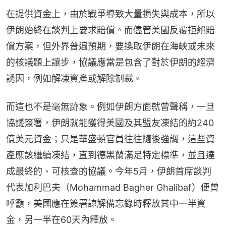
在提供資金上，由於戰爭導致大量損失與成本，所以
伊朗始終在談判上要求賠償。而儘管美國反覆拒絕賠
償方案，但外界普遍預期，要換取伊朗在海峽或未來
的核議題上讓步，協議應當是包含了對於伊朗的經濟
誘因，例如解凍資產或解除制裁。
而這也不是毫無跡象。例如伊朗方面就曾聲稱，一旦
協議簽署，伊朗就能獲得美國及其盟友凍結的約240
億美元資金；只是華盛頓官員往往隨後強調，這些資
產應該繼續凍結，直到德黑蘭滿足特定標準，並且達
成最終的、可核查的協議。今年5月，伊朗首席談判
代表加利巴夫（Mohammad Bagher Ghalibaf）便曾
呼籲，美國應在簽署諒解備忘錄時釋放其中一半資
金，另一半在60天內釋放。