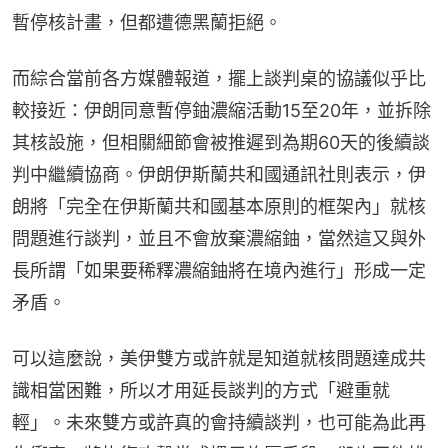
暫停核計畫，但都遭德黑蘭拒絕。
而綜合當前各方媒體報道，擺上談判桌的協議似乎比
較接近：伊朗同意暫停鈾濃縮活動15至20年，並拆除
其核設施，但相關細節會被推遲到為期60天的後續談
判中繼續協商。伊朗伊斯蘭共和國通訊社則表示，伊
朗將「完全在伊斯蘭共和國基本原則的框架內」就核
問題進行談判，並且不會放棄濃縮鈾，當然這又與外
長所謂「如果要稀釋濃縮鈾將在境內進行」形成一定
矛盾。
可以這麼說，美伊雙方或許就是知道就核問題達成共
識相當困難，所以才用延長談判的方式「避重就
輕」。未來雙方或許真的會持續談判，也可能為此再