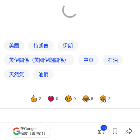
美國
特朗普
伊朗
美伊關係（美國伊朗關係）
中東
石油
天然氣
油價
2
0
0
5
2
國際
即時國際
13
在Google
追蹤《香港01》
特朗普稱伊朗儲油設施「接近爆炸」