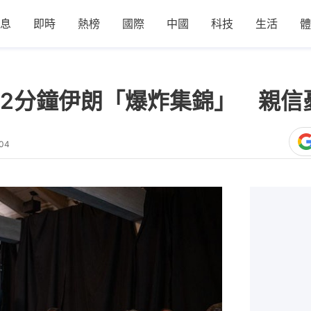
息
即時
熱榜
國際
中國
科技
生活
體
2分鐘伊朗「爆炸集錦」 親信
:04