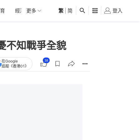
育
經濟
更多
01深圳
繁
觀點
|
简
健康
好食玩飛
登入
女
憂不知戰爭全貌
38
在Google
追蹤《香港01》