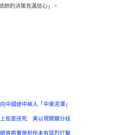
對三軍統帥的決策充滿信心」。
向中國途中掉入「中東泥潭」
上街是送死 美以現關鍵分歧
朗普將實施前所未有猛烈打擊