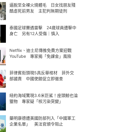
逼脫至全裸火燒體毛 日女找朋友殘
酷虐死前男友 主犯判無期徒刑
泰國足球賽遇雷擊 24歲球員遭擊中
身亡 另有12人受傷｜慎入
Netflix、迪士尼傳推免費方案迎戰
YouTube 專家揭「免課金」風險
菲律賓街頭現5具反華棺材 菲外交
部譴責 中國使館促立即徹查
紐約海域驚現3.6米巨鯊！座頭鯨也淪
獵物 專家疑「核污染突變」
藥明康德遭美國防部列入「中國軍工
企業名單」 美法官頒令阻止