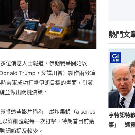
熱門文
述多位消息人士報道，伊朗戰爭開始以
nald Trump，又譯川普）製作兩分鐘
小時美軍成功打擊伊朗目標的畫面，引發
貌並做出關鍵決策。
這些影片稱為「爆炸集錦（a series 
亨特認特
）」，稱軍方難以詳細匯報每一次打擊，特朗普目前獲
事」 透
動細節提及較少。