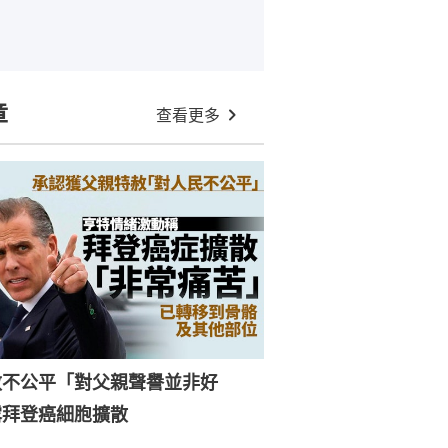
章
查看更多
赦不公平「對父親聲譽並非好
露拜登癌細胞擴散