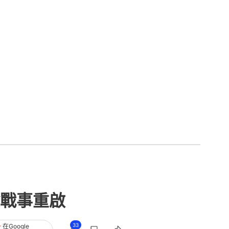
戰事重啟
33
在Google