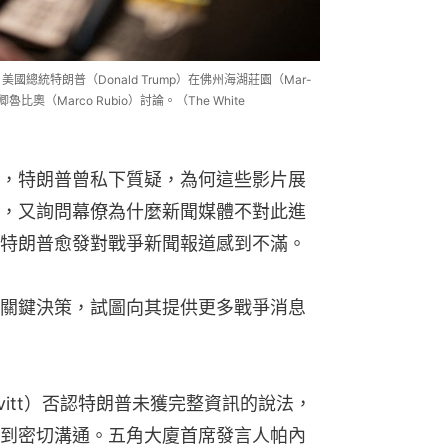
國總統特朗普（Donald Trump）在佛州海湖莊園（Mar-
魯比奧（Marco Rubio）討論。（The White
，特朗普曾私下質疑，為何這些影片展
，又詢問幕僚為什麼新聞媒體不對此進
特朗普愈發對戰爭新聞報道感到不滿。
關鍵決策，試圖向其提供更多戰爭消息
eavitt）否認特朗普未獲完整資訊的說法，
到密切溝通。五角大廈首席發言人帕內