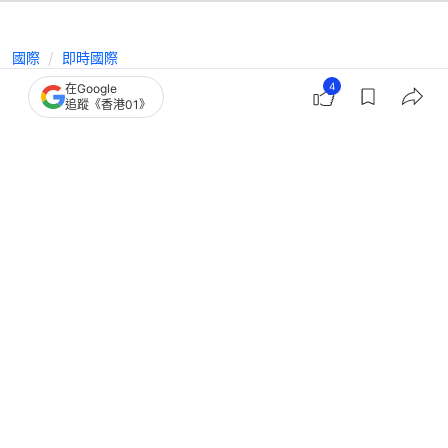
國際
即時國際
傳美國政府擬下調部分鋼鐵和鋁製品關
4
在Google
追蹤《香港01》
稅 白宮官員否認
撰文：
藺思含
出版：
2026-02-14 18:30
更新：
2026-02-14 18:30