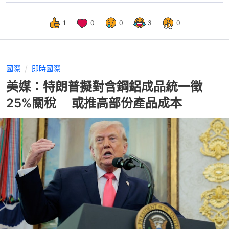
1
0
0
3
0
國際
即時國際
美媒：特朗普擬對含鋼鋁成品統一徵
25%關稅 或推高部份產品成本