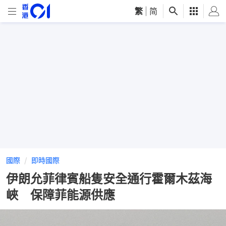
繁
|
简
國際
即時國際
伊朗允菲律賓船隻安全通行霍爾木茲海
峽 保障菲能源供應