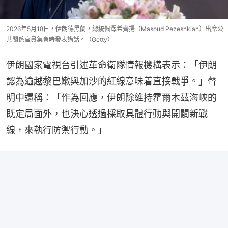
2026年5月18日，伊朗德黑蘭，總統佩澤希齊揚（Masoud Pezeshkian）出席公
共關係官員集會時發表講話。（Getty）
伊朗國家電視台引述革命衛隊情報機構表示：「伊朗
認為逾越黎巴嫩與加沙的紅線意味着直接戰爭。」聲
明中還稱：「作為回應，伊朗除維持霍爾木茲海峽的
既定局面外，也決心透過採取具體行動與開闢新戰
線，來執行防禦行動。」