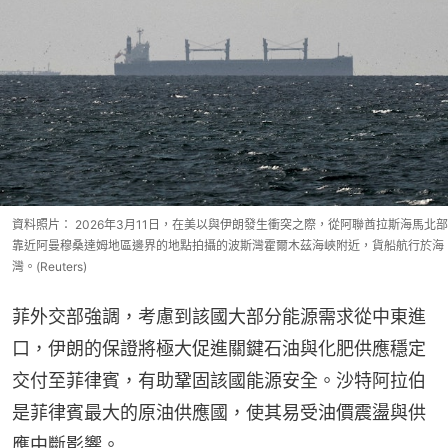
資料照片： 2026年3月11日，在美以與伊朗發生衝突之際，從阿聯酋拉斯海馬北部
靠近阿曼穆桑達姆地區邊界的地點拍攝的波斯灣霍爾木茲海峽附近，貨船航行於海
灣。(Reuters)
菲外交部強調，考慮到該國大部分能源需求從中東進
口，伊朗的保證將極大促進關鍵石油與化肥供應穩定
交付至菲律賓，有助鞏固該國能源安全。沙特阿拉伯
是菲律賓最大的原油供應國，使其易受油價震盪與供
應中斷影響。