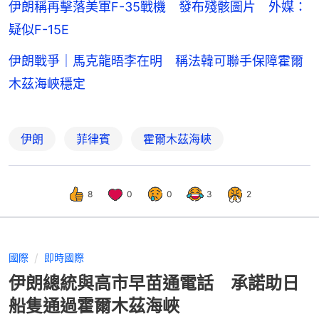
伊朗稱再擊落美軍F-35戰機 發布殘骸圖片 外媒：
疑似F-15E
伊朗戰爭｜馬克龍晤李在明 稱法韓可聯手保障霍爾
木茲海峽穩定
伊朗
菲律賓
霍爾木茲海峽
8
0
0
3
2
國際
即時國際
伊朗總統與高市早苗通電話 承諾助日
船隻通過霍爾木茲海峽