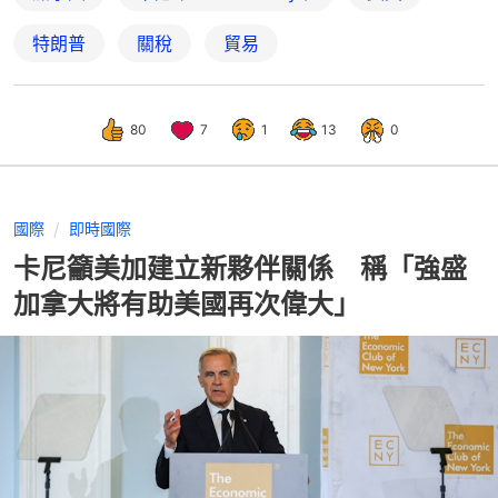
特朗普
關稅
貿易
80
7
1
13
0
國際
即時國際
卡尼籲美加建立新夥伴關係 稱「強盛
加拿大將有助美國再次偉大」