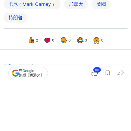
卡尼﹙Mark Carney﹚
加拿大
美國
特朗普
2
0
0
3
0
國際
即時國際
101
在Google
卡尼：倘無法就美國新關稅達協議 加
追蹤《香港01》
拿大將不惜一切捍衛利益