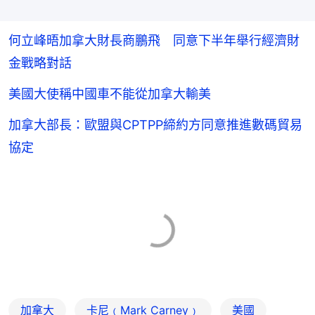
何立峰晤加拿大財長商鵬飛 同意下半年舉行經濟財
金戰略對話
美國大使稱中國車不能從加拿大輸美
加拿大部長：歐盟與CPTPP締約方同意推進數碼貿易
協定
加拿大
卡尼﹙Mark Carney﹚
美國