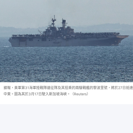
據報，美軍第31海軍陸戰隊遠征隊及其搭乘的兩棲戰艦的黎波里號，將於27日抵達
中東。圖為其於3月17日駛入新加坡海峽。（Reuters）