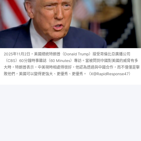
2025年11月2日，美國總統特朗普（Donald Trump）接受哥倫比亞廣播公司
（CBS）60分鐘時事雜誌（60 Minutes）專訪。當被問到中國對美國的威脅有多
大時，特朗普表示，中美現時相處得很好，他認為透過與中國合作，而不僅僅是擊
敗他們，美國可以變得更強大、更優秀、更優秀。（X@RapidResponse47）