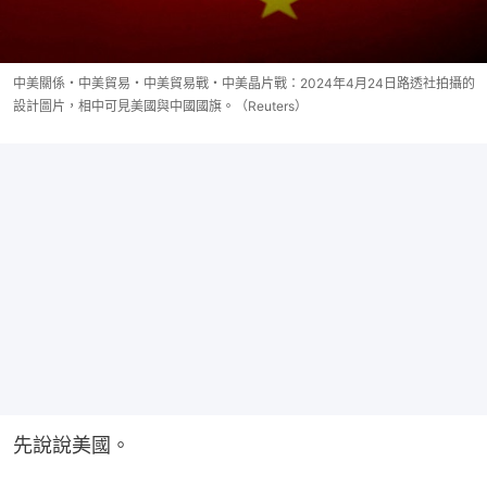
中美關係・中美貿易・中美貿易戰・中美晶片戰：2024年4月24日路透社拍攝的
設計圖片，相中可見美國與中國國旗。（Reuters）
先說說美國。