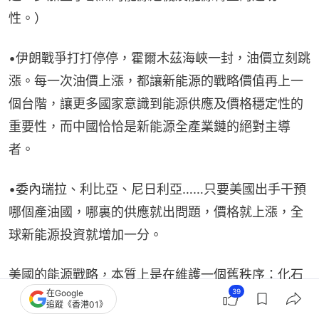
性。）
•伊朗戰爭打打停停，霍爾木茲海峽一封，油價立刻跳
漲。每一次油價上漲，都讓新能源的戰略價值再上一
個台階，讓更多國家意識到能源供應及價格穩定性的
重要性，而中國恰恰是新能源全產業鏈的絕對主導
者。
•委內瑞拉、利比亞、尼日利亞……只要美國出手干預
哪個產油國，哪裏的供應就出問題，價格就上漲，全
球新能源投資就增加一分。
美國的能源戰略，本質上是在維護一個舊秩序：化石
39
在Google
能源主導、海權國家掌控、美元結算、全球流通。但
追蹤《香港01》