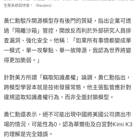
生態系統招待會。（Reuters）
黃仁勳駁斥開源模型存有後門的質疑，指出企業可透
過「隔離沙箱」管控，開放反而利於外部研究人員排
查漏洞、強化安全。他稱：「如果所有事情都變成單
一模式、單一攻擊點、單一故障源，我認為世界將變
得更加脆弱。」
針對美方所謂「竊取知識產權」論調，黃仁勳指出，
跨模型學習本就是技術發展常態。他主張監管應針對
違規盜取知識產權行為，而非全面封鎖模型。
黃仁勳還表示，絕不可能出現中國將美國公司擠出市
場的情況，可能性為0，認為華爾街及白宮對Kimi K3
的理解是完全錯誤。