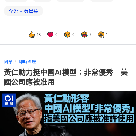
全部 - 英偉達
18
0
0
5
1
國際
即時國際
黃仁勳力挺中國AI模型：非常優秀 美
國公司應被准用