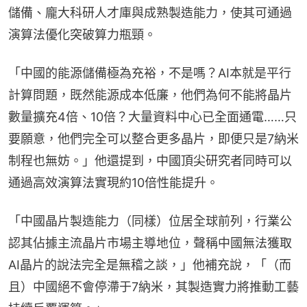
儲備、龐大科研人才庫與成熟製造能力，使其可通過
演算法優化突破算力瓶頸。
「中國的能源儲備極為充裕，不是嗎？AI本就是平行
計算問題，既然能源成本低廉，他們為何不能將晶片
數量擴充4倍、10倍？大量資料中心已全面通電……只
要願意，他們完全可以整合更多晶片，即便只是7納米
制程也無妨。」他還提到，中國頂尖研究者同時可以
通過高效演算法實現約10倍性能提升。
「中國晶片製造能力（同樣）位居全球前列，行業公
認其佔據主流晶片市場主導地位，聲稱中國無法獲取
AI晶片的說法完全是無稽之談，」他補充說，「（而
且）中國絕不會停滯于7納米，其製造實力將推動工藝