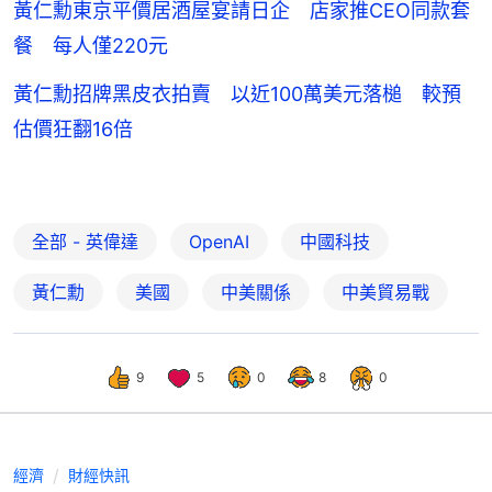
黃仁勳東京平價居酒屋宴請日企 店家推CEO同款套
餐 每人僅220元
黃仁勳招牌黑皮衣拍賣 以近100萬美元落槌 較預
估價狂翻16倍
全部 - 英偉達
OpenAI
中國科技
黃仁勳
美國
中美關係
中美貿易戰
9
5
0
8
0
經濟
財經快訊