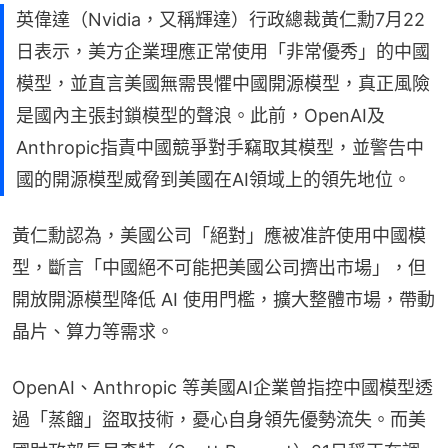
英偉達（Nvidia，又稱輝達）行政總裁黃仁勳7月22
日表示，美方企業理應正常使用「非常優秀」的中國
模型，並直言美國無需畏懼中國開源模型，真正風險
是國內主張封鎖模型的聲浪。此前，OpenAI及
Anthropic指責中國競爭對手竊取其模型，並警告中
國的開源模型威脅到美國在AI領域上的領先地位。
黃仁勳認為，美國公司「絕對」應被准許使用中國模
型，斷言「中國絕不可能把美國公司擠出市場」，但
開放開源模型降低 AI 使用門檻，擴大整體市場，帶動
晶片、算力等需求。
OpenAI、Anthropic 等美國AI企業曾指控中國模型透
過「蒸餾」盜取技術，憂心自身領先優勢流失。而美