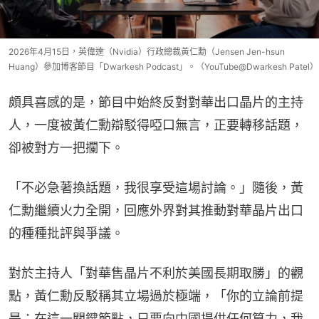
2026年4月15日，英偉達（Nvidia）行政總裁黃仁勳（Jensen Jen-hsun
Huang）參加博客節目「Dwarkesh Podcast」。（YouTube@Dwarkesh Patel）
頗具喜感的是，節目中始終反對對華出口晶片的主持
人，一度被黃仁勳辯駁得啞口無言，正要轉移話題，
卻被對方一把攔下。
「不必急著換話題，我很享受這場討論。」隨後，黃
仁勳繼續火力全開，回應外界對其推動對華晶片出口
的種種批評與爭議。
對於主持人「對華售晶片不利於美國長期取勝」的觀
點，黃仁勳反駁稱其立場過於極端，「你的立論前提
是：在這一關鍵節點，只要向中國提供任何算力，我