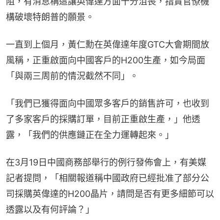
阻，有消息稱這讓英偉達方面十分沮喪，指責官僚機
構破壞特朗普的願景。
一直到上個月，黃仁勳在英偉達年度GTC大會期間放
風稱，正重啟面向中國客戶的H200生產，如今局面
「與兩三周前的情況截然不同」。
「我們已獲得面向中國眾多客戶的銷售許可，也收到
了多家客戶的採購訂單，目前正重啟生產，」他透
露，「我們的供應鏈正在全力運轉起來。」
在3月19日中國商務部舉行的例行發佈會上，有美媒
記者提問，「相關報道稱中國政府已經批准了部分公
司採購英偉達的H200晶片，請問是否有更多細節可以
透露以及有何評論？」