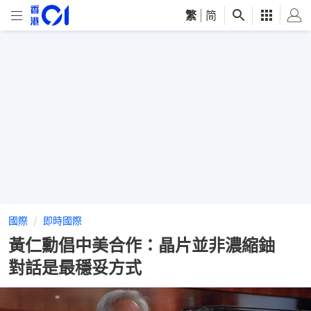
繁
|
简
國際
即時國際
黃仁勳倡中美合作：晶片並非濃縮鈾
對話是最穩妥方式