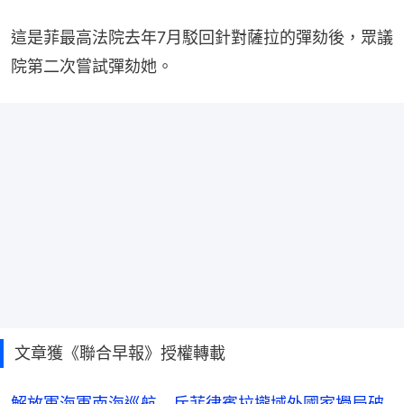
這是菲最高法院去年7月駁回針對薩拉的彈劾後，眾議
院第二次嘗試彈劾她。
文章獲《聯合早報》授權轉載
解放軍海軍南海巡航 斥菲律賓拉攏域外國家攪局破