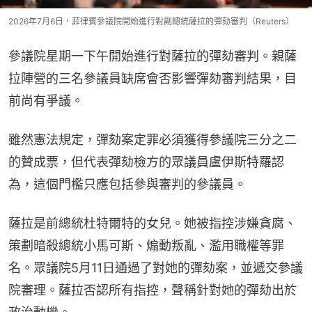
2026年7月6日，菲律賓參議院開始進行對副總統薩拉的彈劾審判（Reuters）
參議院星期一下午開始進行對薩拉的彈劾審判。親薩
拉陣營的三名參議員缺席會否影響彈劾審判結果，目
前尚有爭議。
雖然憲法規定，彈劾案定罪必須獲得參議院三分之二
的贊成票，但代表彈劾檢方的眾議員盧伊斯特羅認
為，這個門檻只應包括參與審判的參議員。
薩拉是前總統杜特爾特的女兒。她被指控涉嫌貪腐、
策劃暗殺總統小馬可斯、煽動叛亂、濫用職權等罪
名。眾議院5月11日通過了對她的彈劾案，並遞交參議
院審理。薩拉否認所有指控，聲稱針對她的彈劾出於