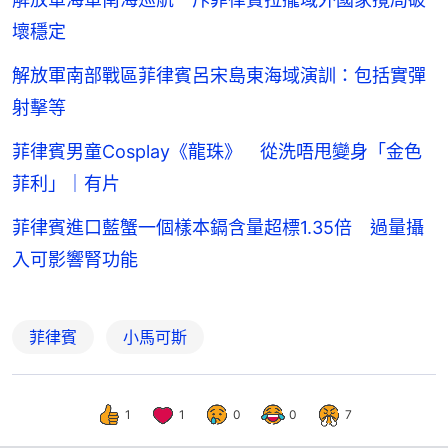
壞穩定
解放軍南部戰區菲律賓呂宋島東海域演訓：包括實彈
射擊等
菲律賓男童Cosplay《龍珠》 從洗唔甩變身「金色
菲利」｜有片
菲律賓進口藍蟹一個樣本鎘含量超標1.35倍 過量攝
入可影響腎功能
菲律賓
小馬可斯
1
1
0
0
7