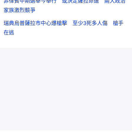
菲律賓中期選舉今舉行 或決定薩拉命運 兩大政治
家族激烈競爭
瑞典烏普薩拉市中心爆槍擊 至少3死多人傷 槍手
在逃