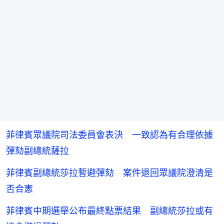
菲律賓眾議院司法委員會表決 一致認為有合理依據
彈劾副總統薩拉
菲律賓副總統莎拉暫避彈劾 案件退回眾議院澄清是
否合憲
菲律賓中期選舉公布最終點票結果 副總統莎拉或有