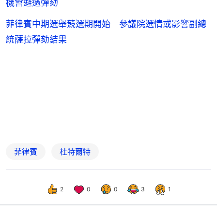
機會避過彈劾
菲律賓中期選舉競選期開始 參議院選情或影響副總
統薩拉彈劾結果
菲律賓
杜特爾特
2
0
0
3
1