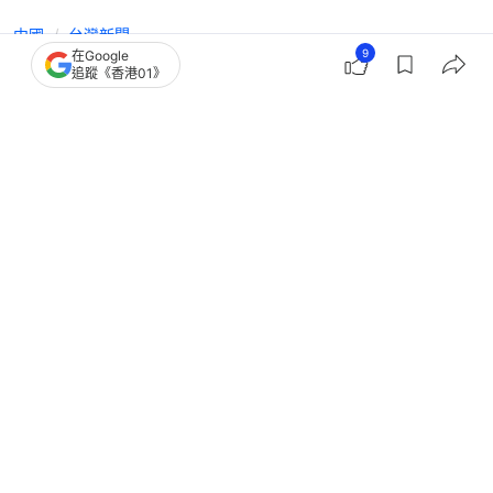
中國
台灣新聞
9
在Google
賴清德彈劾案5月19日立法院記名投
追蹤《香港01》
票 一文睇清彈劾門檻和影響？
撰文：
許祺安
出版：
2026-04-24 14:21
更新：
2026-04-24 14:21