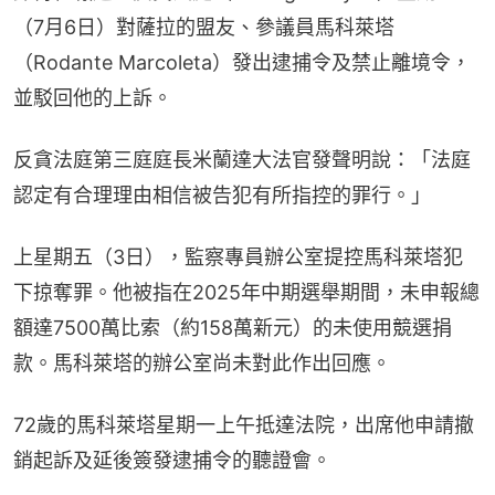
（7月6日）對薩拉的盟友、參議員馬科萊塔
（Rodante Marcoleta）發出逮捕令及禁止離境令，
並駁回他的上訴。
反貪法庭第三庭庭長米蘭達大法官發聲明說：「法庭
認定有合理理由相信被告犯有所指控的罪行。」
上星期五（3日），監察專員辦公室提控馬科萊塔犯
下掠奪罪。他被指在2025年中期選舉期間，未申報總
額達7500萬比索（約158萬新元）的未使用競選捐
款。馬科萊塔的辦公室尚未對此作出回應。
72歲的馬科萊塔星期一上午抵達法院，出席他申請撤
銷起訴及延後簽發逮捕令的聽證會。