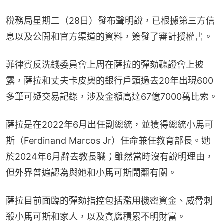
稅務局星期二（28日）發布聲明說，已根據第三方信
息以及公開和官方渠道的資料，簽發了審計授權書。
菲律賓反洗錢委員會上周在薩拉的彈劾聽證會上披
露，薩拉和丈夫卡皮奧的銀行戶頭過去20年出現600
多筆可疑交易記錄，涉及金額高達67億7000萬比索。
薩拉是在2022年6月出任副總統，並獲得總統小馬可
斯（Ferdinand Marcos Jr）任命兼任教育部長。她
於2024年6月辭去教長職；雖然當時沒有說明理由，
但外界普遍認為與她和小馬可斯鬧翻有關。
薩拉目前面臨的彈劾指控包括濫用機密資金、威脅刺
殺小馬可斯和家人，以及貪腐積累不明財富。