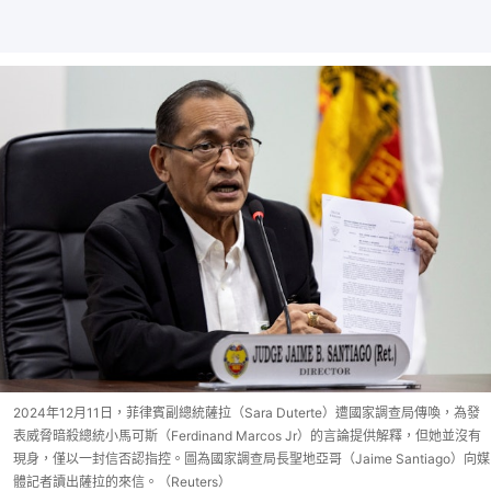
2024年12月11日，菲律賓副總統薩拉（Sara Duterte）遭國家調查局傳喚，為發
表威脅暗殺總統小馬可斯（Ferdinand Marcos Jr）的言論提供解釋，但她並沒有
現身，僅以一封信否認指控。圖為國家調查局長聖地亞哥（Jaime Santiago）向媒
體記者讀出薩拉的來信。（Reuters）