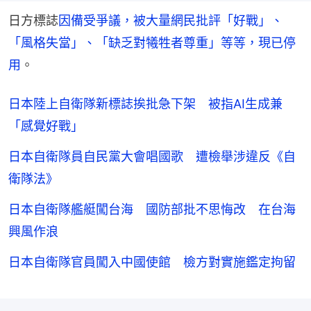
日方標誌
因備受爭議，被大量網民批評「好戰」、
「風格失當」、「缺乏對犧牲者尊重」等等，現已停
用
。
日本陸上自衛隊新標誌挨批急下架 被指AI生成兼
「感覺好戰」
日本自衛隊員自民黨大會唱國歌 遭檢舉涉違反《自
衛隊法》
日本自衛隊艦艇闖台海 國防部批不思悔改 在台海
興風作浪
日本自衛隊官員闖入中國使館 檢方對實施鑑定拘留