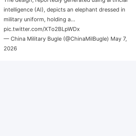
intelligence (AI), depicts an elephant dressed in
military uniform, holding a…
pic.twitter.com/XTo2BLpWDx
— China Military Bugle (@ChinaMilBugle)
May 7,
2026