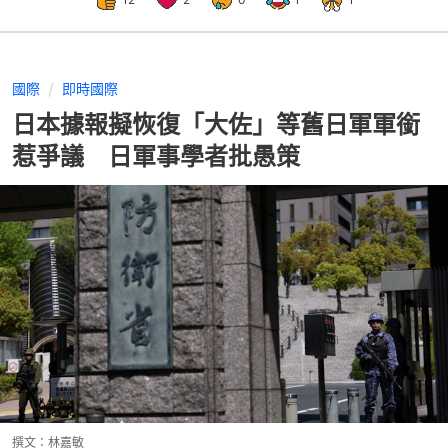
國際
即時國際
日本據報擬恢復「大佐」等舊日軍軍銜
惹爭議 日軍事學者批愚策
撰文：
林嘉敏