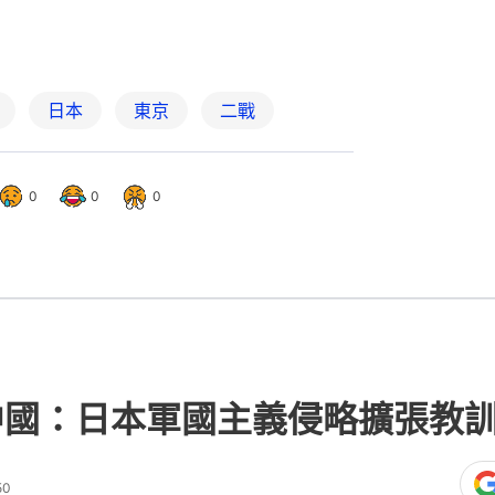
日本
東京
二戰
0
0
0
中國：日本軍國主義侵略擴張教
50