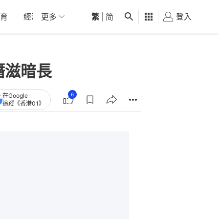
育
經濟
更多
01深圳
繁
觀點
|
简
健康
好食玩飛
登入
女
潛滋暗長
6
在Google
追蹤《香港01》