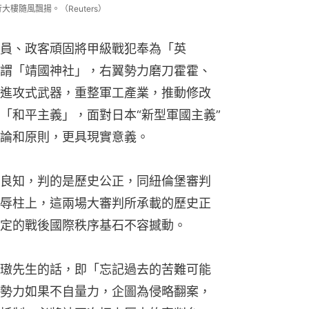
樓隨風飄揚。（Reuters）
員、政客頑固將甲級戰犯奉為「英
謂「靖國神社」，右翼勢力磨刀霍霍、
進攻式武器，重整軍工產業，推動修改
「和平主義」，面對日本“新型軍國主義”
論和原則，更具現實意義。
良知，判的是歷史公正，同紐倫堡審判
辱柱上，這兩場大審判所承載的歷史正
定的戰後國際秩序基石不容撼動。
璈先生的話，即「忘記過去的苦難可能
勢力如果不自量力，企圖為侵略翻案，