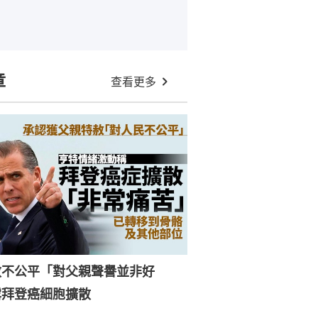
章
查看更多
赦不公平「對父親聲譽並非好
露拜登癌細胞擴散