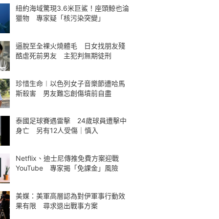
紐約海域驚現3.6米巨鯊！座頭鯨也淪
獵物 專家疑「核污染突變」
逼脫至全裸火燒體毛 日女找朋友殘
酷虐死前男友 主犯判無期徒刑
珍惜生命︱以色列女子音樂節遭哈馬
斯殺害 男友難忘創傷墳前自盡
泰國足球賽遇雷擊 24歲球員遭擊中
身亡 另有12人受傷｜慎入
Netflix、迪士尼傳推免費方案迎戰
YouTube 專家揭「免課金」風險
美媒：美軍高層認為對伊軍事行動效
果有限 尋求退出戰事方案