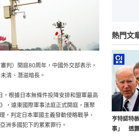
熱門文
京審判）開庭80周年，中國外交部表示，
毒未清、潛滋暗長。
3日，根據日本無條件投降安排和盟軍最高
》，遠東國際軍事法庭正式開庭，匯聚
法理，判定日本軍國主義發動侵略戰爭、
亨特認特
亞洲多國犯下的累累罪行。
事」 透