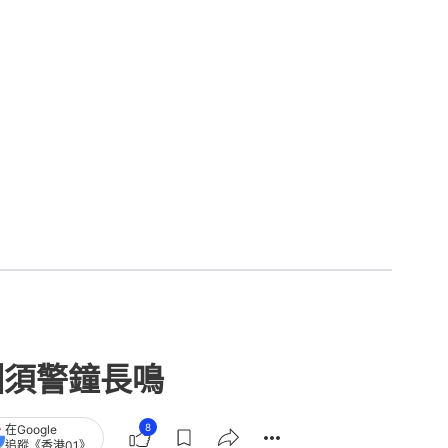
訓須警鐘長鳴
8
在Google
追蹤《香港01》