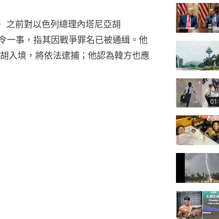
C）之前對以色列總理內塔尼亞胡
簽發逮捕令一事，指其因戰爭罪名已被通緝。他
胡入境，將依法逮捕；他認為韓方也應
01