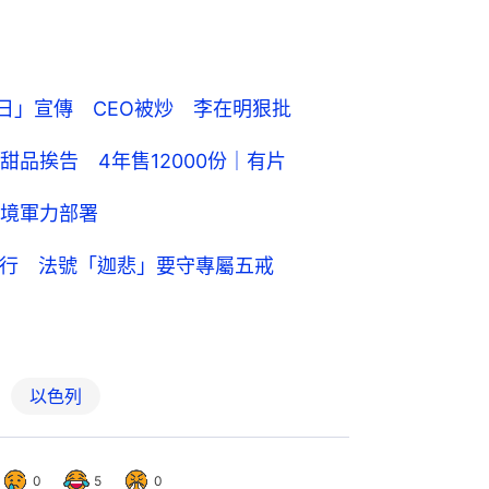
坦克日」宣傳 CEO被炒 李在明狠批
品挨告 4年售12000份｜有片
境軍力部署
遊行 法號「迦悲」要守專屬五戒
以色列
0
5
0