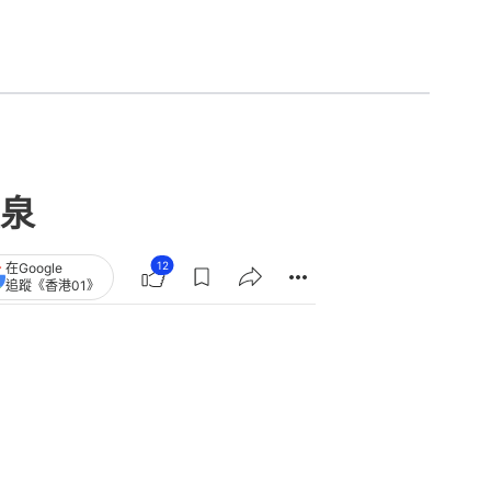
泉
12
在Google
追蹤《香港01》