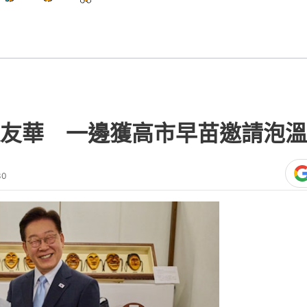
友華 一邊獲高市早苗邀請泡溫
30