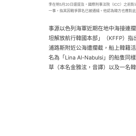
李在明5月20日還提及，國際刑事法院（ICC）之前對以色列
一事，指其因戰爭罪名已被通緝。他認為韓方也應對此作出
事源以色列海軍近期在地中海接連攔
坦解放航行韓國本部」（KFFP）指出，
浦路斯附近公海遭攔截，船上韓籍活
名為「Lina Al-Nabulsi」
草（本名金雅泫，音譯）以及一名韓