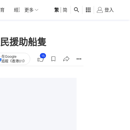
育
經濟
更多
01深圳
繁
觀點
|
简
健康
好食玩飛
登入
女
民援助船隻
15
在Google
追蹤《香港01》