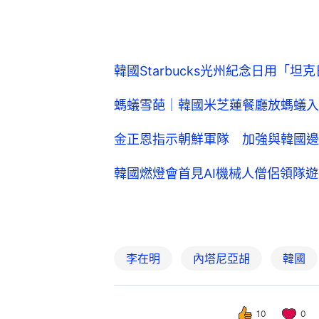
韓國Starbucks光州紀念日用「
螞蟻雪葩｜韓國米芝蓮餐廳放螞蟻入甜
金正恩指示朝鮮軍隊 加強與韓國邊
韓國燃燈會首見AI機械人僧侶領隊
李在明
內塔尼亞胡
韓國
10
0