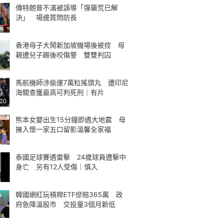
傳特朗普不滿被誤導「彈藥荒已解
決」 場邊質問防長
香港母子大鬧新加坡機場後被控 母
親遭兒子踢後咬傷警 雙雙判囚
馬航機師涉偷運7萬粒搖頭丸 遭印尼
海關查獲最高可判死刑｜有片
:20
熊本女嬰出生15分鐘即遇大地震 母
擁入懷一家五口留影溫馨全家福
泰國足球賽遇雷擊 24歲球員遭擊中
身亡 另有12人受傷｜慎入
韓國網紅玩槓桿ETF慘賠365萬 政
府急降溫股市 交投量3個月新低