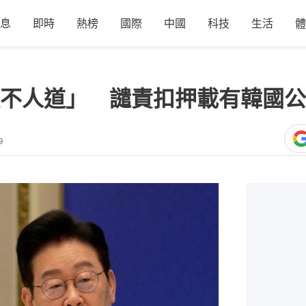
息
即時
熱榜
國際
中國
科技
生活
體
不人道」 譴責扣押載有韓國公
9