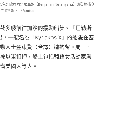
總理內塔尼亞胡（Benjamin Netanyahu）簽發逮捕令
判斷。 （Reuters）
截多艘前往加沙的援助船隻。「巴勒斯
一艘名為「Kyriakos X」的船隻在塞
動人士金東賢（音譯）遭拘留。周三，
的船隻同樣被以軍扣押，船上包括韓籍女活動家海
裔美國人等人。