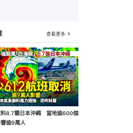
章
查看更多
料8.7襲日本沖繩 當地逾600個
響逾9萬人