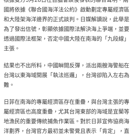
國將依據《聯合國海洋法公約》啟動劃定專屬經濟區
和大陸架海洋邊界的正式談判。日媒解讀說，此舉是
為了發出信號，彰顯依據國際法解決海上爭端，並要
透過國際法框架，否定中國大陸在南海的「九段線」
主張。
結果也不出所料，中國瞬間反彈，派出兩艘海警船在
台灣以東海域開展「執法巡邏」，台灣卻陷入左右為
難。
日菲在南海的專屬經濟區存在重疊，與台灣主張的專
屬經濟區也高度重疊，尤其台灣東部的海域是宜蘭等
地漁民的重要傳統捕魚作業區。對於日菲宣佈協商海
洋劃界，台灣官方最初並未警覺且表示「肯定」，直