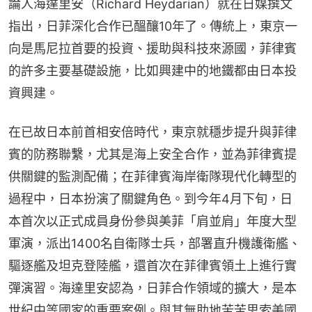
論人海達里安（Richard Heydarian）就在日媒撰文
指出，日菲深化合作已醞釀10年了。傳統上，東京一
向是馬尼拉首要的投資、援助與科技來源國，菲律賓
的許多主要基礎設施，比如興建中的地鐵都由日本投
資興建。
在已故日本前首相安倍時代，東京就穩步提升與菲律
賓的防務聯繫，尤其是海上安全合作，並為菲律賓提
供關鍵的監測配備；在菲律賓海岸衛隊現代化轉型的
過程中，日本扮演了關鍵角色。到今年4月下旬，日
本首次以正式成員身份參與美菲「肩並肩」年度大型
軍演，派出1400名自衛隊士兵，部署直升機護衛艦、
驅逐艦及坦克登陸艦，還首次在菲律賓領土上進行實
彈演習。海達里安認為，日菲合作領域的擴大，是本
世紀中等國家的重要案例。與其無助地苦苦思索美國