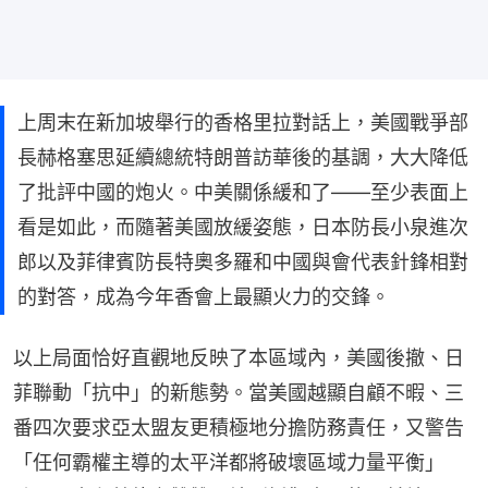
上周末在新加坡舉行的香格里拉對話上，美國戰爭部
長赫格塞思延續總統特朗普訪華後的基調，大大降低
了批評中國的炮火。中美關係緩和了——至少表面上
看是如此，而隨著美國放緩姿態，日本防長小泉進次
郎以及菲律賓防長特奧多羅和中國與會代表針鋒相對
的對答，成為今年香會上最顯火力的交鋒。
以上局面恰好直觀地反映了本區域內，美國後撤、日
菲聯動「抗中」的新態勢。當美國越顯自顧不暇、三
番四次要求亞太盟友更積極地分擔防務責任，又警告
「任何霸權主導的太平洋都將破壞區域力量平衡」