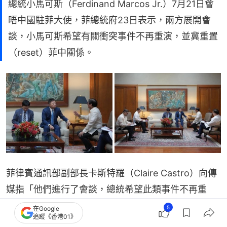
總統小馬可斯（Ferdinand Marcos Jr.）7月21日會
晤中國駐菲大使，菲總統府23日表示，兩方展開會
談，小馬可斯希望有關衝突事件不再重演，並冀重置
（reset）菲中關係。
菲律賓通訊部副部長卡斯特羅（Claire Castro）向傳
媒指「他們進行了會談，總統希望此類事件不再重
演，並重置菲中關係。」她又指「無論中菲之間存在
5
在Google
追蹤《香港01》
什麼問題，他都希望就此問題展開重啟。」