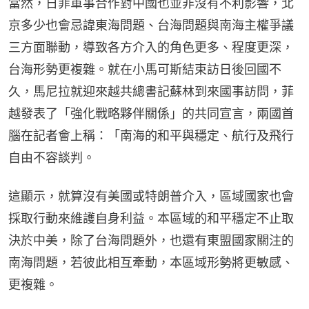
當然，日菲軍事合作對中國也並非沒有不利影響，北
京多少也會忌諱東海問題、台海問題與南海主權爭議
三方面聯動，導致各方介入的角色更多、程度更深，
台海形勢更複雜。就在小馬可斯結束訪日後回國不
久，馬尼拉就迎來越共總書記蘇林到來國事訪問，菲
越發表了「強化戰略夥伴關係」的共同宣言，兩國首
腦在記者會上稱：「南海的和平與穩定、航行及飛行
自由不容談判。
這顯示，就算沒有美國或特朗普介入，區域國家也會
採取行動來維護自身利益。本區域的和平穩定不止取
決於中美，除了台海問題外，也還有東盟國家關注的
南海問題，若彼此相互牽動，本區域形勢將更敏感、
更複雜。