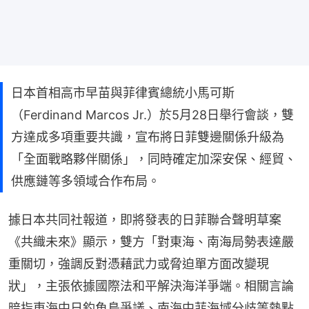
日本首相高市早苗與菲律賓總統小馬可斯
（Ferdinand Marcos Jr.）於5月28日舉行會談，雙
方達成多項重要共識，宣布將日菲雙邊關係升級為
「全面戰略夥伴關係」，同時確定加深安保、經貿、
供應鏈等多領域合作布局。
據日本共同社報道，即將發表的日菲聯合聲明草案
《共織未來》顯示，雙方「對東海、南海局勢表達嚴
重關切，強調反對憑藉武力或脅迫單方面改變現
狀」，主張依據國際法和平解決海洋爭端。相關言論
暗指東海中日釣魚島爭議、南海中菲海域分歧等熱點