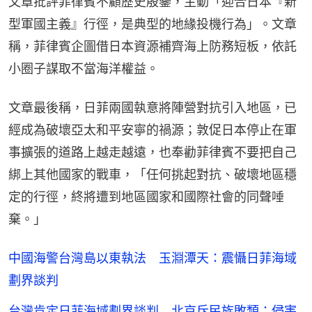
文章批評菲律賓不顧歷史殷鑒，主動「迎合日本『新
型軍國主義』行徑，是典型的地緣投機行為」。文章
稱，菲律賓企圖借日本資源補齊海上防務短板，依託
小圈子謀取不當海洋權益。
文章最後稱，日菲兩國執意將陣營對抗引入地區，已
經成為破壞亞太和平安寧的禍源；敦促日本停止在軍
事擴張的道路上越走越遠，也奉勸菲律賓不要把自己
綁上其他國家的戰車，「任何挑起對抗、破壞地區穩
定的行徑，終將遭到地區國家和國際社會的同聲唾
棄。」
中國海警台灣島以東執法 玉淵潭天：震懾日菲海域
劃界談判
台灣肯定日菲海域劃界談判 北京斥民族敗類：侵害