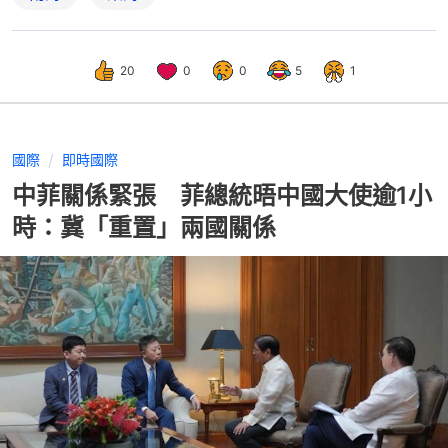
20
0
0
5
1
國際
即時國際
中菲關係緊張 菲總統晤中國大使逾1小
時：冀「重置」兩國關係