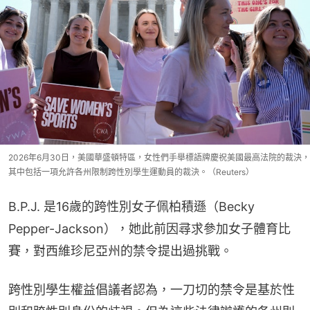
2026年6月30日，美國華盛頓特區，女性們手舉標語牌慶祝美國最高法院的裁決，
其中包括一項允許各州限制跨性別學生運動員的裁決。（Reuters）
B.P.J. 是16歲的跨性別女子佩柏積遜（Becky 
Pepper-Jackson），她此前因尋求參加女子體育比
賽，對西維珍尼亞州的禁令提出過挑戰。
跨性別學生權益倡議者認為，一刀切的禁令是基於性