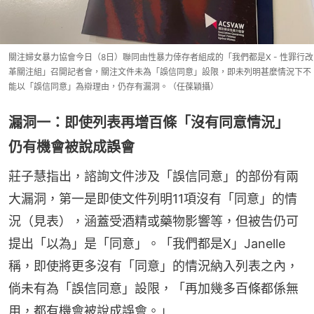
關注婦女暴力協會今日（8日）聯同由性暴力倖存者組成的「我們都是X - 性罪行改
革關注組」召開記者會，關注文件未為「誤信同意」設限，即未列明甚麼情況下不
能以「誤信同意」為辯理由，仍存有漏洞。（任葆穎攝）
漏洞一：即使列表再增百條「沒有同意情況」
仍有機會被說成誤會
莊子慧指出，諮詢文件涉及「誤信同意」的部份有兩
大漏洞，第一是即使文件列明11項沒有「同意」的情
況（見表），涵蓋受酒精或藥物影響等，但被告仍可
提出「以為」是「同意」。「我們都是X」Janelle
稱，即使將更多沒有「同意」的情況納入列表之內，
倘未有為「誤信同意」設限，「再加幾多百條都係無
用，都有機會被說成誤會。」