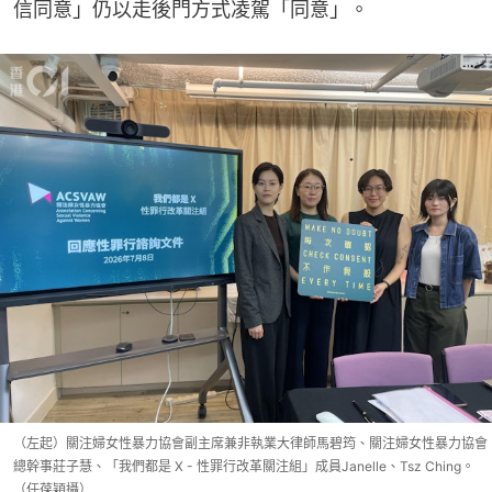
信同意」仍以走後門方式凌駕「同意」。
（左起）關注婦女性暴力協會副主席兼非執業大律師馬碧筠、關注婦女性暴力協會
總幹事莊子慧、「我們都是 X - 性罪行改革關注組」成員Janelle、Tsz Ching。
（任葆穎攝）