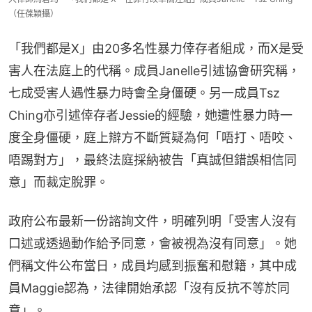
（任葆穎攝）
「我們都是X」由20多名性暴力倖存者組成，而X是受
害人在法庭上的代稱。成員Janelle引述協會研究稱，
七成受害人遇性暴力時會全身僵硬。另一成員Tsz 
Ching亦引述倖存者Jessie的經驗，她遭性暴力時一
度全身僵硬，庭上辯方不斷質疑為何「唔打、唔咬、
唔踢對方」，最終法庭採納被告「真誠但錯誤相信同
意」而裁定脫罪。
政府公布最新一份諮詢文件，明確列明「受害人沒有
口述或透過動作給予同意，會被視為沒有同意」。她
們稱文件公布當日，成員均感到振奮和慰籍，其中成
員Maggie認為，法律開始承認「沒有反抗不等於同
意」。