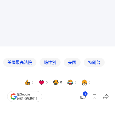
美國最高法院
跨性別
美國
特朗普
5
0
0
5
0
4
在Google
追蹤《香港01》
國際
環球趣聞
泰國徵兵變選美2026｜今年「美女」特