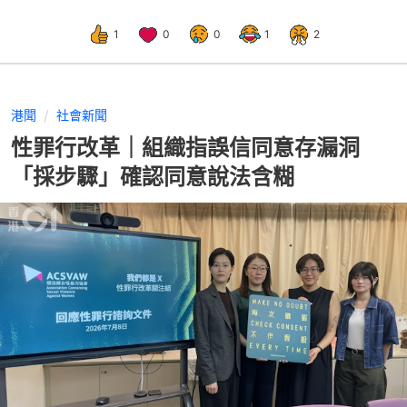
1
0
0
1
2
港聞
社會新聞
性罪行改革｜組織指誤信同意存漏洞
「採步驟」確認同意說法含糊