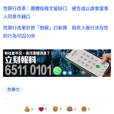
性罪行改革｜團體指條文留缺口 被告或以誤會當事
人同意作藉口
性罪行改革針對「戀屍」訂新罪 與死人進行涉及性
的行為可囚10年
性暴力
3
0
0
0
0