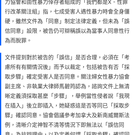
力協會和由性暴力倖存者組成的「我們都是X - 性罪
行改革關注組」指，七成受害人遇性暴力時會全身僵
硬，雖然文件為「同意」制定法律定義，但未為「誤
信同意」設限，被告仍可辯稱誤以為當事人同意性行
為而脫罪。
文件提到對於被告的「誤信」是否合理，必須在「考
慮所有有關情況後」而予以裁定，包括被告有否「採
取步驟」確定受害人是否同意。關注婦女性暴力協會
副主席、非執業大律師馬碧筠認為，諮詢文件上無清
晰定義須採取甚麼「步驟」，舉例當性侵者說「我現
在插入」後立即插入，她疑惑這是否等同已「採取步
驟」確認同意。協會倡議參考加拿大及新南威爾斯法
例，清晰介定神智不清等情況下即無法以「誤信同
意」為抗辯理由，以及定義何謂「採取步驟」確認同