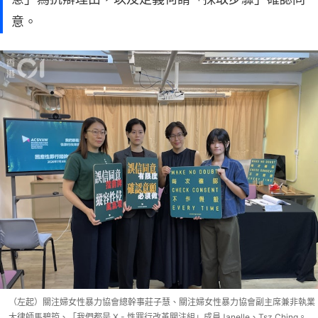
意。
（左起）關注婦女性暴力協會總幹事莊子慧、關注婦女性暴力協會副主席兼非執業
大律師馬碧筠、「我們都是 X - 性罪行改革關注組」成員Janelle、Tsz Ching。