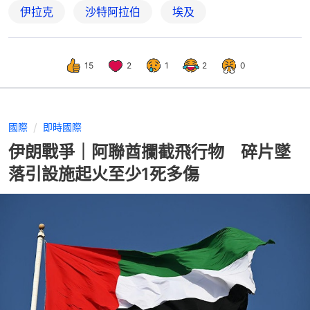
伊拉克
沙特阿拉伯
埃及
15
2
1
2
0
國際
即時國際
伊朗戰爭｜阿聯酋攔截飛行物 碎片墜
落引設施起火至少1死多傷