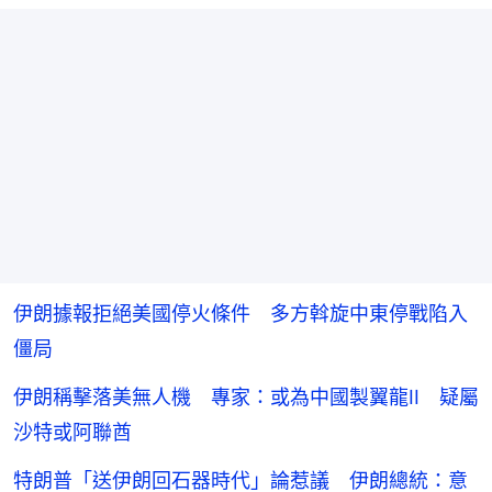
伊朗據報拒絕美國停火條件 多方斡旋中東停戰陷入
僵局
伊朗稱擊落美無人機 專家：或為中國製翼龍II 疑屬
沙特或阿聯酋
特朗普「送伊朗回石器時代」論惹議 伊朗總統：意