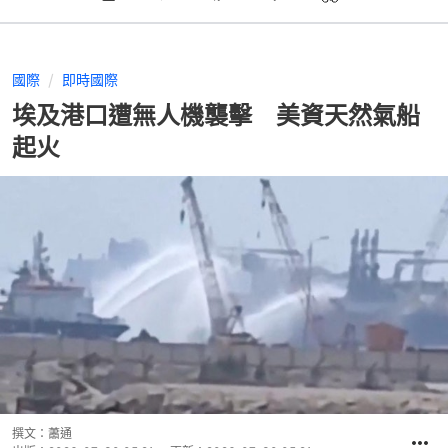
國際
即時國際
埃及港口遭無人機襲擊 美資天然氣船
起火
撰文：
蕭通