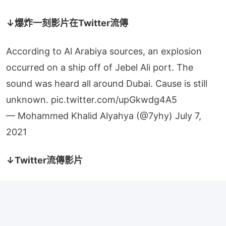
↓爆炸一刻影片在Twitter流傳
According to Al Arabiya sources, an explosion
occurred on a ship off of Jebel Ali port. The
sound was heard all around Dubai. Cause is still
unknown.
pic.twitter.com/upGkwdg4A5
— Mohammed Khalid Alyahya (@7yhy)
July 7,
2021
↓Twitter流傳影片