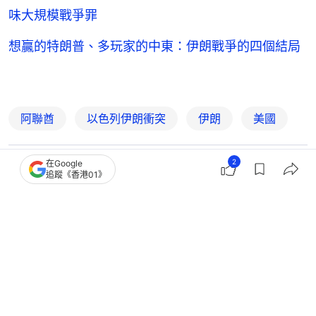
味大規模戰爭罪
想贏的特朗普、多玩家的中東：伊朗戰爭的四個結局
阿聯酋
以色列伊朗衝突
伊朗
美國
2
在Google
10
0
1
2
0
追蹤《香港01》
國際
即時國際
伊朗局勢｜杜拜豪華酒店疑遭導彈碎片
擊中 門口大火冒濃煙｜有片