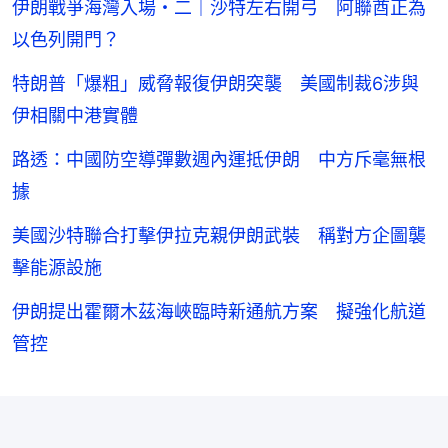
伊朗戰爭海灣入場・二｜沙特左右開弓 阿聯酋正為
以色列開門？
特朗普「爆粗」威脅報復伊朗突襲 美國制裁6涉與
伊相關中港實體
路透：中國防空導彈數週內運抵伊朗 中方斥毫無根
據
美國沙特聯合打擊伊拉克親伊朗武裝 稱對方企圖襲
擊能源設施
伊朗提出霍爾木茲海峽臨時新通航方案 擬強化航道
管控