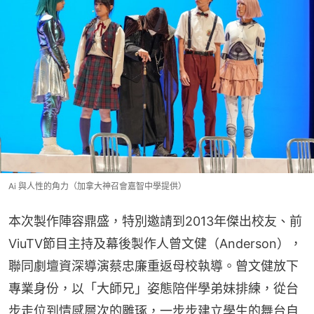
Ai 與人性的角力（加拿大神召會嘉智中學提供）
本次製作陣容鼎盛，特別邀請到2013年傑出校友、前
ViuTV節目主持及幕後製作人曾文健（Anderson），
聯同劇壇資深導演蔡忠廉重返母校執導。曾文健放下
專業身份，以「大師兄」姿態陪伴學弟妹排練，從台
步走位到情感層次的雕琢，一步步建立學生的舞台自