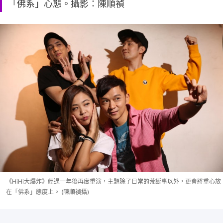
「佛系」心態。攝影：陳順禎
《HiHi大爆炸》經過一年後再度重演，主題除了日常的荒誕事以外，更會將重心放
在「佛系」態度上。 (陳順禎攝)