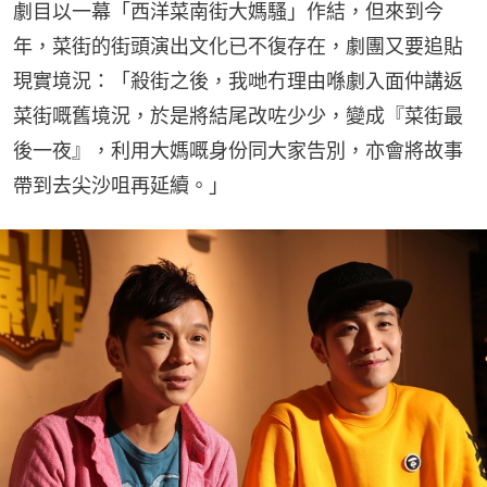
劇目以一幕「西洋菜南街大媽騷」作結，但來到今
年，菜街的街頭演出文化已不復存在，劇團又要追貼
現實境況：「殺街之後，我哋冇理由喺劇入面仲講返
菜街嘅舊境況，於是將結尾改咗少少，變成『菜街最
後一夜』，利用大媽嘅身份同大家告別，亦會將故事
帶到去尖沙咀再延續。」