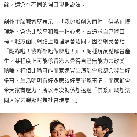
餘，還會在不同的場口現身說法。
創作主腦鄧智堅表示：「我哋喺劇入面對『佛系』嘅
理解，會係比較平和嘅一種心態，去追求自己嘅目
標。呢方面同網絡上嘅理解會唔同，因為網民會話
『隨緣啦！我咩都唔做㗎啦！』，呢種現象點解會產
生，某程度上可能係香港人覺得自己無能力去改變一
啲嘢，打個比喻可能而家連買張演唱會飛都會發生好
多事，生活明明有好多應該好簡單嘅事情，而家都會
令大家有壓力。所以今次就係想透過『佛系』嘅想法
同大家去睇返呢類社會現象。」