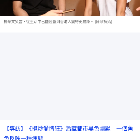
楊樂文笑言，從生活中已能體會到香港人變得更暴躁。 (陳順禎攝)
【專訪】《攬炒愛情狂》潛藏都市黑色幽默 一個角
色反映一種病態