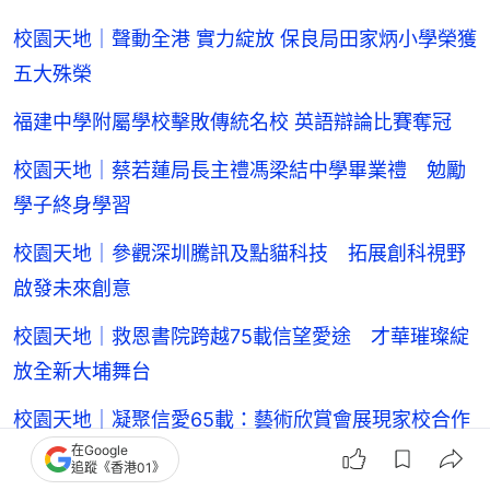
校園天地｜聲動全港 實力綻放 保良局田家炳小學榮獲
五大殊榮
福建中學附屬學校擊敗傳統名校 英語辯論比賽奪冠
校園天地｜蔡若蓮局長主禮馮梁結中學畢業禮 勉勵
學子終身學習
校園天地｜參觀深圳騰訊及點貓科技 拓展創科視野
啟發未來創意
校園天地｜救恩書院跨越75載信望愛途 才華璀璨綻
放全新大埔舞台
校園天地｜凝聚信愛65載：藝術欣賞會展現家校合作
在Google
及校園共融之美
追蹤《香港01》