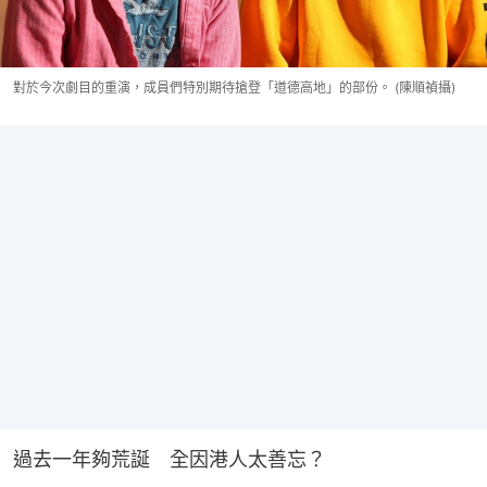
對於今次劇目的重演，成員們特別期待搶登「道德高地」的部份。 (陳順禎攝)
過去一年夠荒誕　全因港人太善忘？