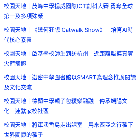
校園天地｜茂峰中學揚威國際ICT創科大賽 勇奪全球
第一及多項殊榮
校園天地｜《幾何狂想 Catwalk Show》 培育AI時
代核心素養
校園天地︱啟基學校師生到訪杭州 近距離觸摸真實
火箭箭體
校園天地︱迦密中學圖書館以SMART為理念推廣閱讀
及文化交流
校園天地｜德蘭中學親子包糉樂融融 傳承端陽文
化 連繫家校社區
校園天地｜將軍澳香島走出課室 馬來西亞之行種下
世界關懷的種子