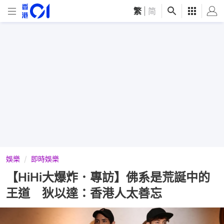
繁
|
简
娛樂
即時娛樂
【HiHi大爆炸．專訪】佛系是荒誕中的
王道 狄以達：香港人太善忘