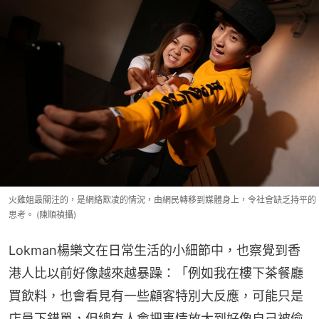
火雞姐最關注的，是網絡欺凌的情況，由網民轉移到媒體身上，令社會缺乏持平的
思考。 (陳順禎攝)
Lokman楊樂文在日常生活的小細節中，也察覺到香
港人比以前好像越來越暴躁：「例如我在樓下茶餐廳
買飲料，也會看見有一些顧客特別大反應，可能只是
店員下錯單，但總有人會把事情放大到好像自己被偷