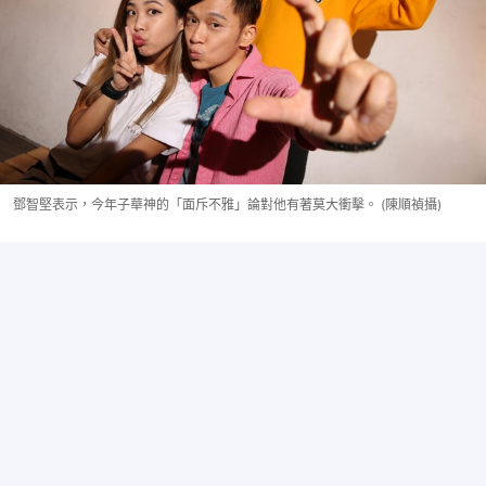
鄧智堅表示，今年子華神的「面斥不雅」論對他有著莫大衝擊。 (陳順禎攝)