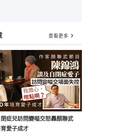
章
查看更多
自閉症兒訪問變嗌交怒轟顏聯武
培育愛子成才