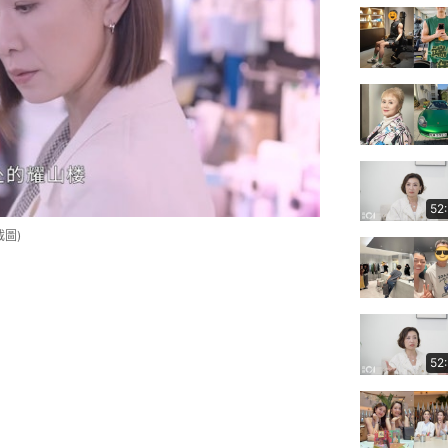
52
圖)
52