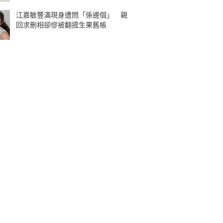
江嘉敏豐滿現身遭問「係邊個」 親
回求刪相卻慘被翻搲生果舊帳