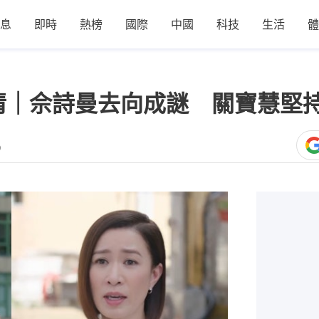
息
即時
熱榜
國際
中國
科技
生活
體
情｜佘詩曼去向成謎 關寶慧堅持
0