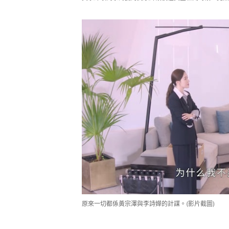
原來一切都係黃宗澤與李詩嬅的計謀。(影片截圖)