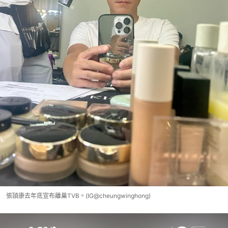
張頴康去年底宣布離巢TVB。(IG@cheungwinghong)