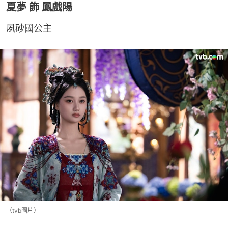
夏夢 飾 鳳戲陽
夙砂國公主
（tvb圖片）