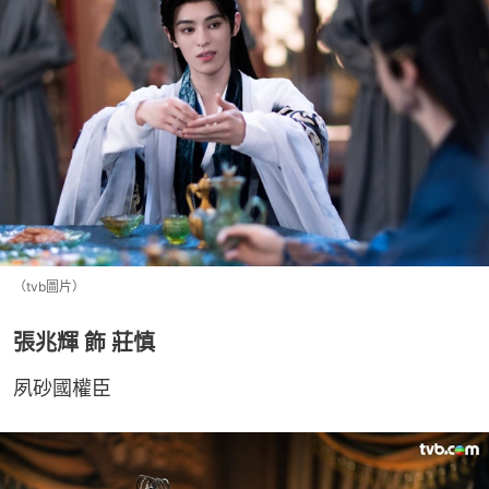
（tvb圖片）
張兆輝 飾 莊慎
夙砂國權臣