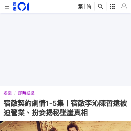
繁
|
简
娛樂
即時娛樂
宿敵契約劇情1-5集丨宿敵李沁陳哲遠被
迫營業、扮妾揭秘墜崖真相