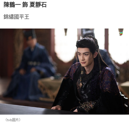
陳鶴一 飾 夏靜石
錦繡國平王
（tvb圖片）