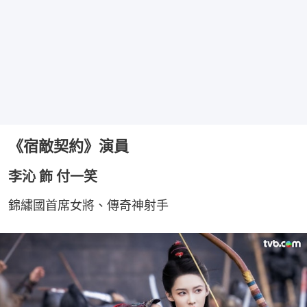
《宿敵契約》演員
李沁 飾 付一笑
錦繡國首席女將、傳奇神射手