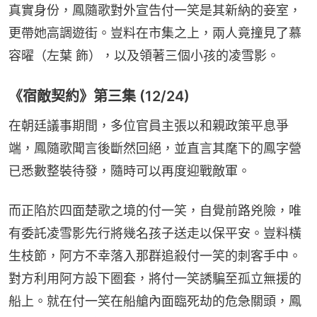
真實身份，鳳隨歌對外宣告付一笑是其新納的妾室，
更帶她高調遊街。豈料在市集之上，兩人竟撞見了慕
容曜（左葉 飾），以及領著三個小孩的凌雪影。
《宿敵契約》第三集 (12/24)
在朝廷議事期間，多位官員主張以和親政策平息爭
端，鳳隨歌聞言後斷然回絕，並直言其麾下的鳳字營
已悉數整裝待發，隨時可以再度迎戰敵軍。
而正陷於四面楚歌之境的付一笑，自覺前路兇險，唯
有委託凌雪影先行將幾名孩子送走以保平安。豈料橫
生枝節，阿方不幸落入那群追殺付一笑的刺客手中。
對方利用阿方設下圈套，將付一笑誘騙至孤立無援的
船上。就在付一笑在船艙內面臨死劫的危急關頭，鳳