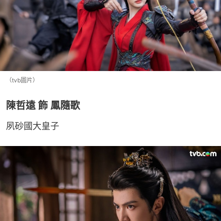
（tvb圖片）
陳哲遠 飾 鳳隨歌
夙砂國大皇子