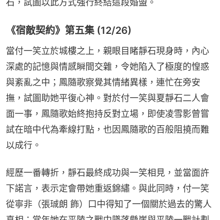
石，試圖以此方式強行終結這段婚盟。
《宿敵契約》第五集 (12/26)
當付一笑立於城樓之上，親眼目睹靜石現身時，內心
深處的記憶與情感瞬間交雜，令她陷入了極度的惶惑
與紊亂之中；鳳隨歌察覺其情緒異樣，連忙在旁安
撫，試圖助她平復心神。對於付一笑與夏靜石二人會
面一事，鳳隨歌始終抱持反對立場，即使凌雪影曾嘗
試在暗中代為牽線打點，也因鳳隨歌的百般阻撓而難
以成行。
經歷一番轉折，靜石最終成功與一笑相見，並當面許
下諾言，表示定會帶她重返錦繡。與此同時，付一笑
從寧非（張珹朗 飾）口中得知了一個關於過去的驚人
真相：當年她在平陵之戰中墜落懸崖與平陵一戰計劃