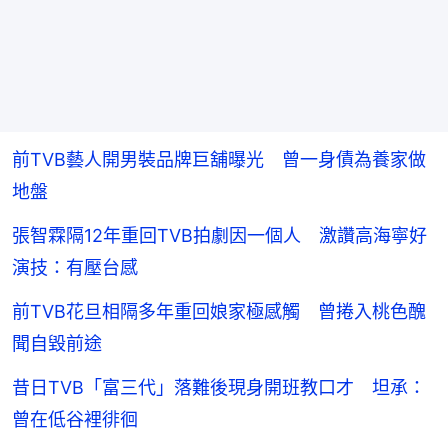
前TVB藝人開男裝品牌巨舖曝光 曾一身債為養家做
地盤
張智霖隔12年重回TVB拍劇因一個人 激讚高海寧好
演技：有壓台感
前TVB花旦相隔多年重回娘家極感觸 曾捲入桃色醜
聞自毀前途
昔日TVB「富三代」落難後現身開班教口才 坦承：
曾在低谷裡徘徊