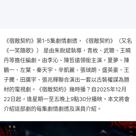
《宿敵契約》第1-5集劇情劇透，《宿敵契約》（又名
《一笑隨歌》） 是由朱銳斌執導，青枚、武聰、王曉
丹等擔任編劇。由李沁、陳哲遠領銜主演，夏夢、陳
鶴一、左葉、秦天宇、辛凱麗、張珹朗、盛英豪、王
子騰、田廣宇、張兆輝聯合演出一套以古裝權謀為題
材的電視劇。《宿敵契約》幾時播？自2025年12月
22日起，逢星期一至五晚上9點30分播映。本文將會
介紹這部劇的每集劇情劇透及演員介紹。