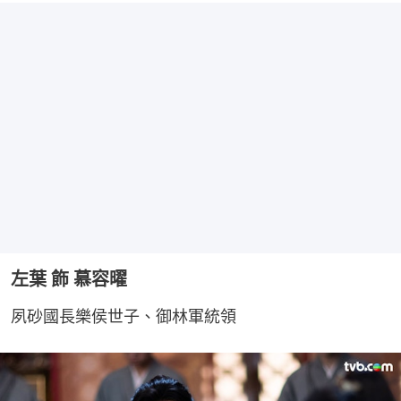
左葉 飾 慕容曜
夙砂國長樂侯世子、御林軍統領