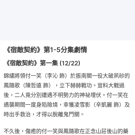
《宿敵契約》第1-5分集劇情
《宿敵契約》第一集 (12/22)
錦繡將領付一笑（李沁 飾）於振南關一役大破夙砂的
鳳隨歌（陳哲遠 飾），立下赫赫戰功。豈料大戰過
後，二人竟分別遭遇不明勢力的神祕埋伏。付一笑在
遇襲期間一度身陷險境，幸獲凌雪影（辛凱麗 飾）及
時出手救治，才得以脫離鬼門關。
不久後，傷癒的付一笑與鳳隨歌在正念山莊後山的藥