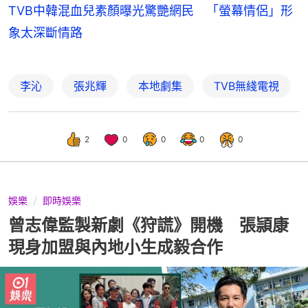
TVB中韓混血兒素顏曝光驚艷網民 「螢幕情侶」形
象太深斷情路
李沁
張兆輝
本地劇集
TVB無綫電視
2
0
0
0
0
娛樂
即時娛樂
曾志偉監製新劇《狩謊》開機 張頴康
現身加盟與內地小生成毅合作