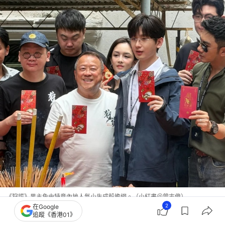
《狩謊》男主角由特意內地人氣小生成毅擔綱。（小紅書＠曾志偉）
2
在Google
追蹤《香港01》
據悉曾志偉將親自出任《狩謊》監製全程統籌，並請