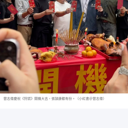
曾志偉慶祝《狩謊》開機大吉，張頴康都有份。（小紅書＠曾志偉）