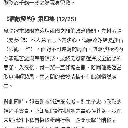
隨歌於千鈞一髮之際現身營救。
《宿敵契約》第四集 (12/25)
鳳隨歌本想阻撓這場兩國之間的政治聯姻，豈料戲陽
（夏夢 飾）本人竟早已下定決心，情願遠嫁給夏靜石
（陳鶴一 飾）。面對不可逆轉的局面，鳳隨歌縱然內
心滿載苦澀與萬般無奈，最終仍忍痛選擇成全戲陽的
意願。入夜後，付一笑一直伴隨在側，陪同他把酒當
歌以排解愁思，兩人間的微妙情愫亦在此刻悄然萌
生。
與此同時，靜石即將抵達玉京城。對主子忠心耿耿的
神射手雲青，心知鳳隨歌對聯姻之事心存芥蒂，竟在
未經批准下私自採取極端行動，企圖伏擊並暗殺靜