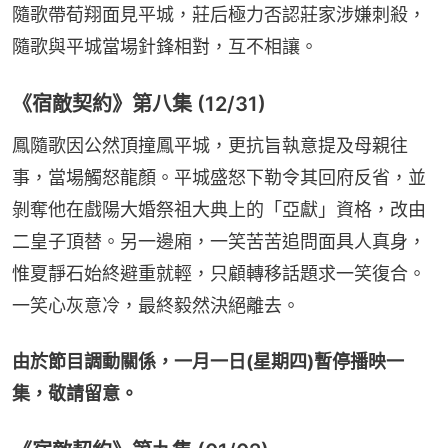
隨歌帶荀翔面見平城，莊后極力否認莊家涉嫌刺殺，
隨歌與平城當場針鋒相對，互不相讓。
《宿敵契約》第八集 (12/31)
鳳隨歌因公然頂撞鳳平城，更抗旨執意提及母親往
事，當場觸怒龍顏。平城盛怒下勒令其回府反省，並
剝奪他在戲陽大婚祭祖大典上的「亞獻」資格，改由
二皇子頂替。另一邊廂，一笑苦苦追問面具人真身，
惟夏靜石始終避重就輕，只顧轉移話題求一笑復合。
一笑心灰意冷，最終毅然決絕離去。
由於節目調動關係，一月一日(星期四)暫停播映一
集，敬請留意。