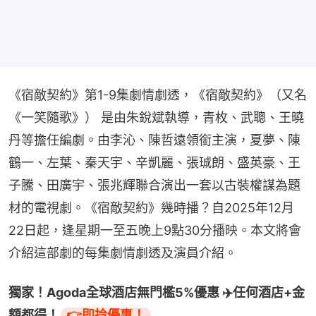
《宿敵契約》第1-9集劇情劇透，《宿敵契約》（又名
《一笑隨歌》） 是由朱銳斌執導，青枚、武聰、王曉
丹等擔任編劇。由李沁、陳哲遠領銜主演，夏夢、陳
鶴一、左葉、秦天宇、辛凱麗、張珹朗、盛英豪、王
子騰、田廣宇、張兆輝聯合演出一套以古裝權謀為題
材的電視劇。《宿敵契約》幾時播？自2025年12月
22日起，逢星期一至五晚上9點30分播映。本文將會
介紹這部劇的每集劇情劇透及演員介紹。
獨家！Agoda全球酒店無門檻5%優惠 ✈️任何酒店+金
額都得！