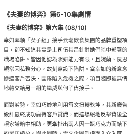
《夫妻的博弈》第6-10集劇情
《夫妻的博弈》第六集 (08/10)
幸如率領「女子組」接手云瓏飲食集團的品牌重塑項
目，卻不知這其實是上司伍其昌針對她們暗中部署的
職場陷阱。皆因他認為熙妍能力有限，且婉蘭、阮思
穎常因私務分心，故刻意設下陷阱。當幸如的新意念
慘遭客戶否決、團隊陷入危機之際，項目隨即被無情
地轉交給另一組的繼威與何子偉接手。
面對劣勢，幸如巧妙地利用雪文扭轉乾坤，其新廣告
設計最終成功贏得客戶賞識，而這場絕地反擊背後全
賴家謙暗中相助，更牽扯出兩人因一瓶巧克力而結下
的早年緣分。與此同時，雪文企圖乘虛而入介入感