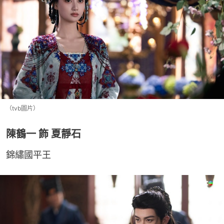
（tvb圖片）
陳鶴一 飾 夏靜石
錦繡國平王