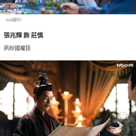
（tvb圖片）
張兆輝 飾 莊慎
夙砂國權臣