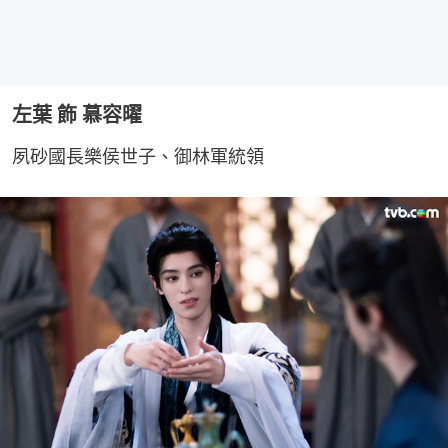
左葉 飾 慕容曜
夙砂國長樂侯世子、御林軍統領