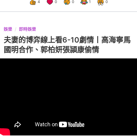
4
0
0
1
0
娛樂
即時娛樂
夫妻的博弈線上看6-10劇情丨高海寧馬
國明合作、郭柏妍張頴康偷情