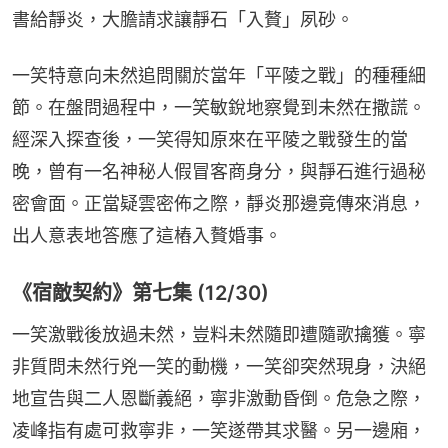
書給靜炎，大膽請求讓靜石「入贅」夙砂。
一笑特意向未然追問關於當年「平陵之戰」的種種細
節。在盤問過程中，一笑敏銳地察覺到未然在撒謊。
經深入探查後，一笑得知原來在平陵之戰發生的當
晚，曾有一名神秘人假冒客商身分，與靜石進行過秘
密會面。正當疑雲密佈之際，靜炎那邊竟傳來消息，
出人意表地答應了這樁入贅婚事。
《宿敵契約》第七集 (12/30)
一笑激戰後放過未然，豈料未然隨即遭隨歌擒獲。寧
非質問未然行兇一笑的動機，一笑卻突然現身，決絕
地宣告與二人恩斷義絕，寧非激動昏倒。危急之際，
凌峰指有處可救寧非，一笑遂帶其求醫。另一邊廂，