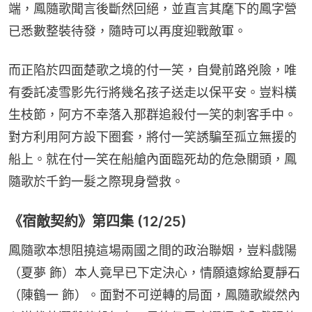
端，鳳隨歌聞言後斷然回絕，並直言其麾下的鳳字營
已悉數整裝待發，隨時可以再度迎戰敵軍。
而正陷於四面楚歌之境的付一笑，自覺前路兇險，唯
有委託凌雪影先行將幾名孩子送走以保平安。豈料橫
生枝節，阿方不幸落入那群追殺付一笑的刺客手中。
對方利用阿方設下圈套，將付一笑誘騙至孤立無援的
船上。就在付一笑在船艙內面臨死劫的危急關頭，鳳
隨歌於千鈞一髮之際現身營救。
《宿敵契約》第四集 (12/25)
鳳隨歌本想阻撓這場兩國之間的政治聯姻，豈料戲陽
（夏夢 飾）本人竟早已下定決心，情願遠嫁給夏靜石
（陳鶴一 飾）。面對不可逆轉的局面，鳳隨歌縱然內