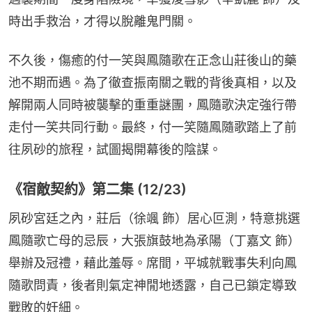
時出手救治，才得以脫離鬼門關。
不久後，傷癒的付一笑與鳳隨歌在正念山莊後山的藥
池不期而遇。為了徹查振南關之戰的背後真相，以及
解開兩人同時被襲擊的重重謎團，鳳隨歌決定強行帶
走付一笑共同行動。最終，付一笑隨鳳隨歌踏上了前
往夙砂的旅程，試圖揭開幕後的陰謀。
《宿敵契約》第二集 (12/23)
夙砂宮廷之內，莊后（徐颯 飾）居心叵測，特意挑選
鳳隨歌亡母的忌辰，大張旗鼓地為承陽（丁嘉文 飾）
舉辦及冠禮，藉此羞辱。席間，平城就戰事失利向鳳
隨歌問責，後者則氣定神閒地透露，自己已鎖定導致
戰敗的奸細。