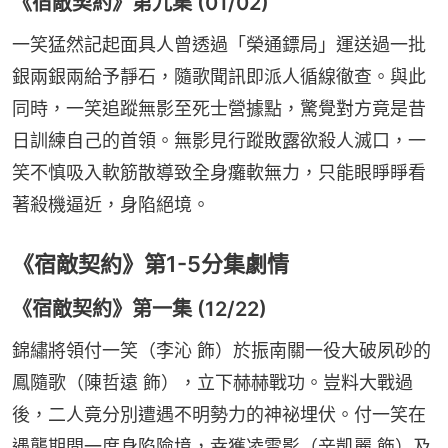
《宿敵契約》第九集 (01/02)
一笑猛然記起面具人曾透過「榮通鏢局」運送過一批
銀兩銀兩給予靜石，隨歌聞訊即派人循線徹查。與此
同時，一笑追蹤無影至死士營據點，驚覺對方竟是昔
日訓練自己的首領。無影見行蹤敗露欲殺人滅口，一
笑不慎吸入軟筋散導致全身癱軟無力，只能眼睜睜看
著殺機逼近，身陷絕境。
《宿敵契約》第1-5分集劇情
《宿敵契約》第一集 (12/22)
錦繡將領付一笑（李沁 飾）於振南關一役大破夙砂的
鳳隨歌（陳哲遠 飾），立下赫赫戰功。豈料大戰過
後，二人竟分別遭遇不明勢力的神祕埋伏。付一笑在
遇襲期間一度身陷險境，幸獲凌雪影（辛凱麗 飾）及