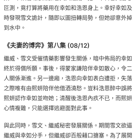
叵測，竟打算將藥用在幸如和浩恩身上。幸好幸如及
時發現雪文詭計，隨即以圖扭轉局勢，但她卻意外掉
到水中。
《夫妻的博弈》第八集 (08/12)
繼威、雪文受催情藥影響發生關係，暗中佈局的幸如
終於得償所願。事後，得蒙家謙陪伴幸如散心，令二
人關係漸進。另一邊廂，浩恩向幸如表白遭拒，失落
之際唯有由熙妍陪伴他借酒澆愁。豈料浩恩醉中誤將
熙妍認作幸如並吻她；清醒後浩恩內疚不已，而熙妍
心情複雜，只能選擇逃避面對此事。
與此同時，雪文、繼威秘密發展關係。期間雪文欲逼
繼威與幸如分手，但繼威卻百般藉口搪塞。為了展開