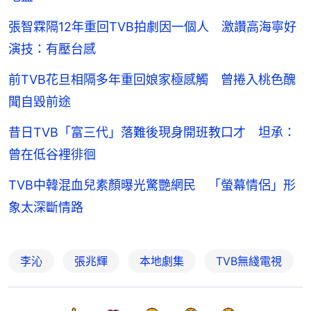
張智霖隔12年重回TVB拍劇因一個人 激讚高海寧好
演技：有壓台感
前TVB花旦相隔多年重回娘家極感觸 曾捲入桃色醜
聞自毀前途
昔日TVB「富三代」落難後現身開班教口才 坦承：
曾在低谷裡徘徊
TVB中韓混血兒素顏曝光驚艷網民 「螢幕情侶」形
象太深斷情路
李沁
張兆輝
本地劇集
TVB無綫電視