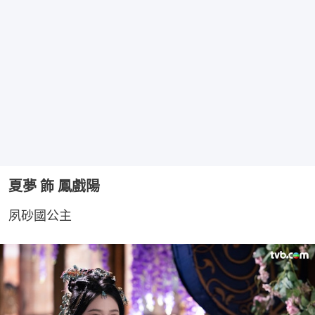
夏夢 飾 鳳戲陽
夙砂國公主