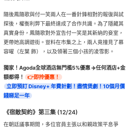
隨後鳳隨歌與付一笑兩人在一番針鋒相對的報復與試
探後，權衡利弊下最終達成了合作共識。為了隱藏其
真實身份，鳳隨歌對外宣告付一笑是其新納的妾室，
更帶她高調遊街。豈料在市集之上，兩人竟撞見了慕
容曜（左葉 飾），以及領著三個小孩的凌雪影。
獨家！Agoda全球酒店無門檻5%優惠 ✈️任何酒店+金
額都得！
立即預訂 Disney+ 年費計劃！盡情煲劇！10個月價
錢睇足一年
《宿敵契約》第三集 (12/24)
在朝廷議事期間，多位官員主張以和親政策平息爭