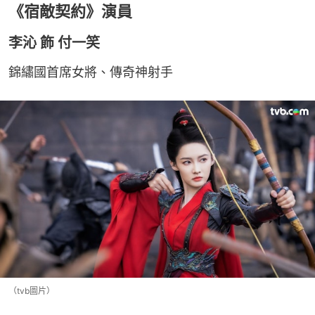
《宿敵契約》演員
李沁 飾 付一笑
錦繡國首席女將、傳奇神射手
（tvb圖片）