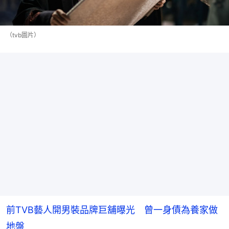
（tvb圖片）
前TVB藝人開男裝品牌巨舖曝光 曾一身債為養家做
地盤