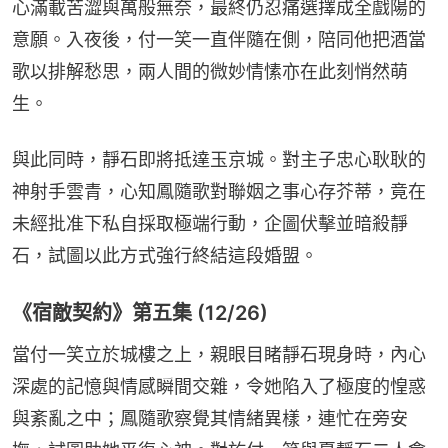
心滿載苦澀與萬般無奈，最終仍忍痛選擇成全戲陽的
意願。入夜後，付一笑一直伴隨在側，陪同他把酒當
歌以排解愁思，兩人間的微妙情愫亦在此刻悄然萌
生。
與此同時，靜石即將抵達玉京城。對主子忠心耿耿的
神射手雲青，心知鳳隨歌對聯姻之事心存芥蒂，竟在
未經批准下私自採取極端行動，企圖伏擊並暗殺靜
石，試圖以此方式強行終結這段婚盟。
《宿敵契約》第五集 (12/26)
當付一笑立於城樓之上，親眼目睹靜石現身時，內心
深處的記憶與情感瞬間交雜，令她陷入了極度的惶惑
與紊亂之中；鳳隨歌察覺其情緒異樣，連忙在旁安