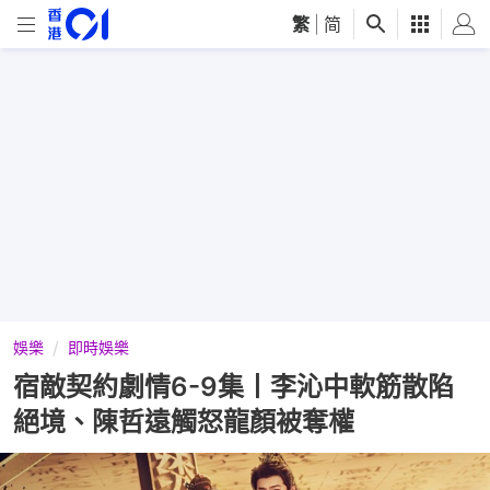
繁
|
简
娛樂
即時娛樂
宿敵契約劇情6-9集丨李沁中軟筋散陷
絕境、陳哲遠觸怒龍顏被奪權