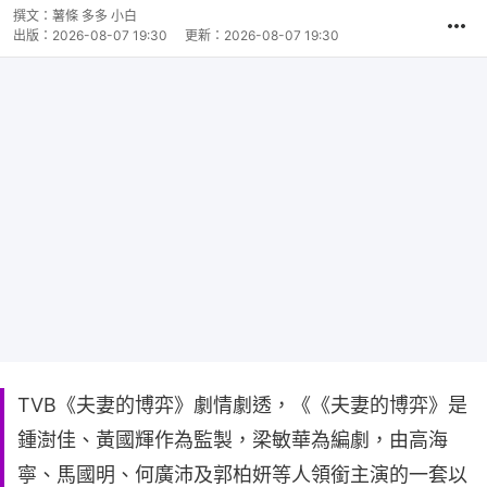
撰文：
薯條 多多 小白
出版：
2026-08-07 19:30
更新：
2026-08-07 19:30
TVB《夫妻的博弈》劇情劇透，《《夫妻的博弈》是
鍾澍佳、黃國輝作為監製，梁敏華為編劇，由高海
寧、馬國明、何廣沛及郭柏妍等人領銜主演的一套以