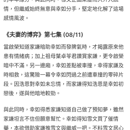
情，但繼威始終無意與幸如分手，堅定地化解了這場
感情風波。
《夫妻的博弈》第七集 (08/11)
當啟榮知道家謙暗助幸如而發脾氣時，才揭露原來他
患有情緒病；加上祖母葉卓苓君讚賞家謙，更令啟榮
暗中不滿。另一邊廂，幸如差點被車撞，幸得家謙及
時相救，這驚險一幕令幸如閃過之前遭車撞的零碎片
段。因浩恩對幸如未忘情，而家謙得知浩恩是幸如初
戀後，遂與他暗地較勁。
與此同時，幸如得悉家謙知道自己做了預知夢，雖然
家謙坦言不信但願意幫忙。幸如得知雪文買了催情
藥，本欲借助家謙推雪文與繼威一把。不料雪文居心