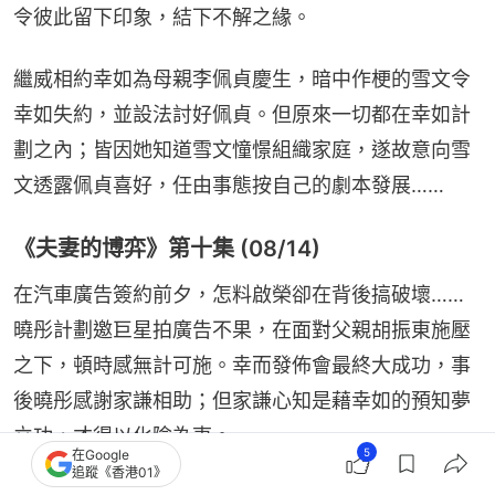
令彼此留下印象，結下不解之緣。
繼威相約幸如為母親李佩貞慶生，暗中作梗的雪文令
幸如失約，並設法討好佩貞。但原來一切都在幸如計
劃之內；皆因她知道雪文憧憬組織家庭，遂故意向雪
文透露佩貞喜好，任由事態按自己的劇本發展……
《夫妻的博弈》第十集 (08/14)
在汽車廣告簽約前夕，怎料啟榮卻在背後搞破壞……
曉彤計劃邀巨星拍廣告不果，在面對父親胡振東施壓
之下，頓時感無計可施。幸而發佈會最終大成功，事
後曉彤感謝家謙相助；但家謙心知是藉幸如的預知夢
立功，才得以化險為夷。
5
在Google
追蹤《香港01》