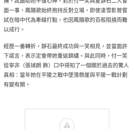
撫，試圖助她平復心神。對於付一笑與夏靜石二人會
面一事，鳳隨歌始終抱持反對立場，即使凌雪影曾嘗
試在暗中代為牽線打點，也因鳳隨歌的百般阻撓而難
以成行。
經歷一番轉折，靜石最終成功與一笑相見，並當面許
下諾言，表示定會帶她重返錦繡。與此同時，付一笑
從寧非（張珹朗 飾）口中得知了一個關於過去的驚人
真相：當年她在平陵之戰中墜落懸崖與平陵一戰計劃
有變有關。