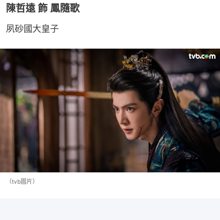
陳哲遠 飾 鳳隨歌
夙砂國大皇子
（tvb圖片）