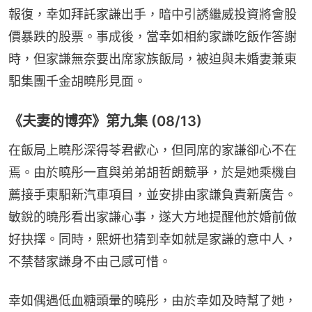
報復，幸如拜託家謙出手，暗中引誘繼威投資將會股
價暴跌的股票。事成後，當幸如相約家謙吃飯作答謝
時，但家謙無奈要出席家族飯局，被迫與未婚妻兼東
馹集團千金胡曉彤見面。
《夫妻的博弈》第九集 (08/13)
在飯局上曉彤深得苓君歡心，但同席的家謙卻心不在
焉。由於曉彤一直與弟弟胡哲朗競爭，於是她乘機自
薦接手東馹新汽車項目，並安排由家謙負責新廣告。
敏銳的曉彤看出家謙心事，遂大方地提醒他於婚前做
好抉擇。同時，熙妍也猜到幸如就是家謙的意中人，
不禁替家謙身不由己感可惜。
幸如偶遇低血糖頭暈的曉彤，由於幸如及時幫了她，