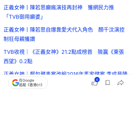
正義女神丨陳若思癲瘋演技再封神 獲網民力推
「TVB御用癲婆」
正義女神丨陳若思自爆靠愛犬代入角色 顏千汶演控
制狂母親獲讚
TVB收視｜《正義女神》21.2點成榜首 險贏《東張
西望》0.2點
正義女神｜郵包藏毒案改編2016年馬家健案 李成昌陳
6
在Google
少邦演出精彩
追蹤《香港01》
劉倬昕
陳煒
佘詩曼
許紹雄
《正義女神》
本地劇集
TVB無綫電視