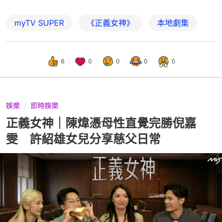
myTV SUPER
《正義女神》
本地劇集
6
0
0
0
0
娛樂
即時娛樂
正義女神｜陳煒憑母性直覺完勝倪嘉
雯 許紹雄女兒分享慈父日常