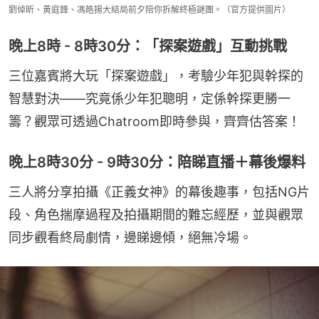
劉倬昕、黃庭鋒、馮皓揚大結局前夕陪你拆解終極謎團。（官方提供圖片）
晚上8時 - 8時30分：「探案遊戲」互動挑戰
三位嘉賓將大玩「探案遊戲」，考驗少年犯與幹探的
智慧對決——究竟係少年犯聰明，定係幹探更勝一
籌？觀眾可透過Chatroom即時參與，齊齊估答案！
晚上8時30分 - 9時30分：陪睇直播＋幕後爆料
三人將分享拍攝《正義女神》的幕後趣事，包括NG片
段、角色揣摩過程及拍攝期間的難忘經歷，並與觀眾
同步觀看終局劇情，邊睇邊傾，絕無冷場。