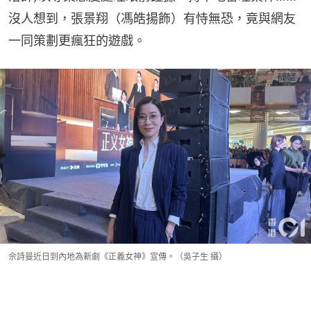
沒人想到，張景翔（馮皓揚飾）有恃無恐，竟與網友
一同策劃更瘋狂的遊戲。
佘詩曼近日到內地為新劇《正義女神》宣傳。（吳子生 攝）