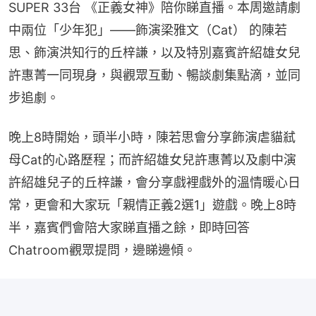
SUPER 33台 《正義女神》陪你睇直播。本周邀請劇
中兩位「少年犯」——飾演梁雅文（Cat） 的陳若
思、飾演洪知行的丘梓謙，以及特別嘉賓許紹雄女兒
許惠菁一同現身，與觀眾互動、暢談劇集點滴，並同
步追劇。
晚上8時開始，頭半小時，陳若思會分享飾演虐貓弒
母Cat的心路歷程；而許紹雄女兒許惠菁以及劇中演
許紹雄兒子的丘梓謙，會分享戲裡戲外的溫情暖心日
常，更會和大家玩「親情正義2選1」遊戲。晚上8時
半，嘉賓們會陪大家睇直播之餘，即時回答
Chatroom觀眾提問，邊睇邊傾。