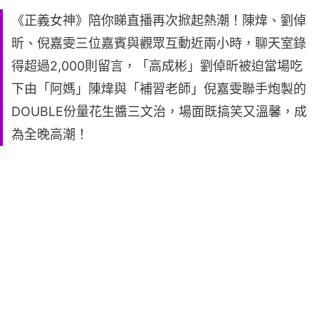
《正義女神》陪你睇直播再次掀起熱潮！陳煒、劉倬
昕、倪嘉雯三位嘉賓與觀眾互動近兩小時，聊天室錄
得超過2,000則留言，「高成彬」劉倬昕被迫當場吃
下由「阿媽」陳煒與「補習老師」倪嘉雯聯手炮製的
DOUBLE份量花生醬三文治，場面既搞笑又溫馨，成
為全晚高潮！