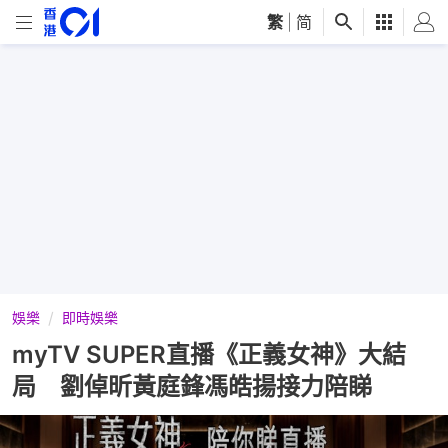
繁
|
简
娛樂
即時娛樂
myTV SUPER直播《正義女神》大結
局 劉倬昕黃庭鋒馮皓揚接力陪睇