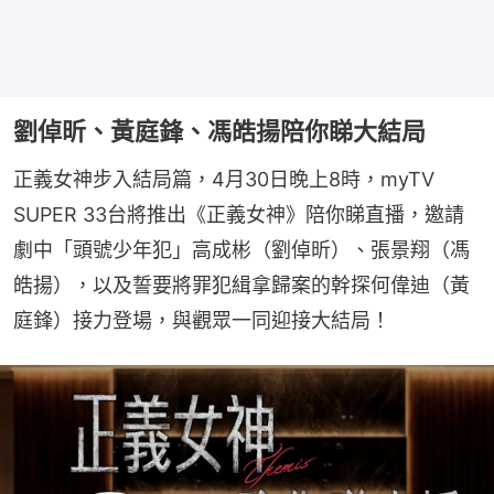
劉倬昕、黃庭鋒、馮皓揚陪你睇大結局
正義女神步入結局篇，4月30日晚上8時，myTV 
SUPER 33台將推出《正義女神》陪你睇直播，邀請
劇中「頭號少年犯」高成彬（劉倬昕）、張景翔（馮
皓揚），以及誓要將罪犯緝拿歸案的幹探何偉迪（黃
庭鋒）接力登場，與觀眾一同迎接大結局！