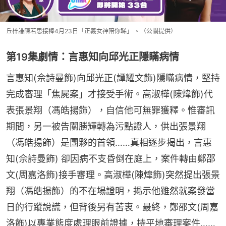
丘梓謙陳若思接棒4月23日「正義女神陪你睇」 。（公關提供）
第19集劇情：言惠知向邱光正隱瞞病情
言惠知(佘詩曼飾)向邱光正(譚耀文飾)隱瞞病情，堅持
完成審理「焦屍案」才接受手術。高淑樺(陳煒飾)代
表張景翔（馮皓揚飾），自信他可無罪獲釋。惟審訊
期間，另一被告關勝輝轉為污點證人，供出張景翔
（馮皓揚飾）是團夥的首領……真相逐步揭出，言惠
知(佘詩曼飾) 卻因病不支昏倒在庭上，案件轉由鄭邵
文(周嘉洛飾)接手審理。高淑樺(陳煒飾)突然提出張景
翔（馮皓揚飾）的不在場證明，揭示他雖然就案發當
日的行蹤說謊，但背後另有苦衷。最終，鄭邵文(周嘉
洛飾)以專業態度處理眼前證據，持平地審理案件……