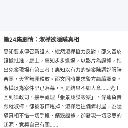
第24集劇情：淑樺欲隱瞞真相
惠知要求傳召新證人，縱然淑樺極力反對，邵文基於
證據批准。庭上，惠知步步進逼，以影片為證據，指
出兇案現場有第三者！惠知以有力的結案陳詞說服陪
審團，天雪無罪釋放。邵文同時要求警方繼續調查，
淑樺以為案件早已落幕，可是結果不如人意……光正
回到律政司，接手處理「張景翔謀殺案」。偉迪負責
跟蹤淑樺，卻被淑樺甩掉。淑樺趕往偏僻村屋，為隱
瞞真相不惜一切手段，銷毀證據，卻發現一切惡意的
起源，竟與自己有關……