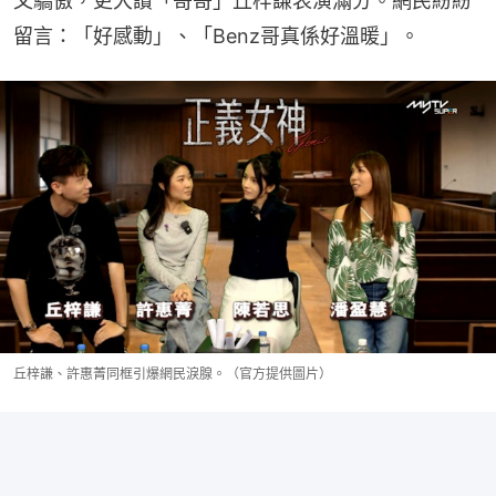
又驕傲，更大讚「哥哥」丘梓謙表演滿分。網民紛紛
留言：「好感動」、「Benz哥真係好溫暖」。
丘梓謙、許惠菁同框引爆網民淚腺。（官方提供圖片）