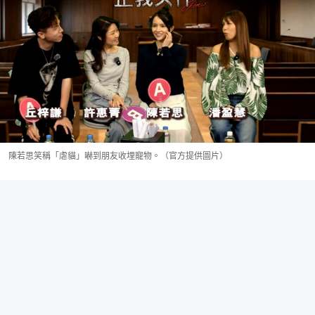
陳若思笑稱「虐貓」嚇到朋友收埋寵物。（官方提供圖片）