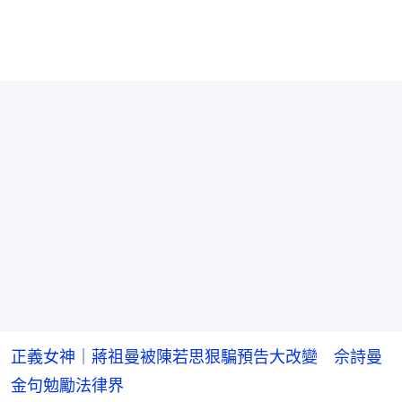
正義女神｜蔣祖曼被陳若思狠騙預告大改變 佘詩曼
金句勉勵法律界