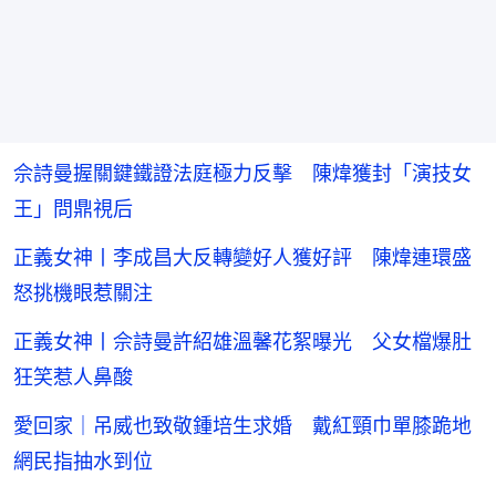
佘詩曼握關鍵鐵證法庭極力反擊 陳煒獲封「演技女
王」問鼎視后
正義女神丨李成昌大反轉變好人獲好評 陳煒連環盛
怒挑機眼惹關注
正義女神丨佘詩曼許紹雄溫馨花絮曝光 父女檔爆肚
狂笑惹人鼻酸
愛回家｜吊威也致敬鍾培生求婚 戴紅頸巾單膝跪地
網民指抽水到位