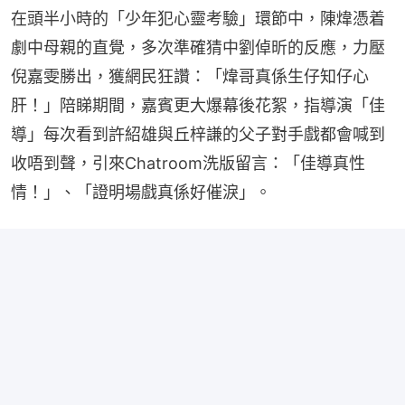
在頭半小時的「少年犯心靈考驗」環節中，陳煒憑着
劇中母親的直覺，多次準確猜中劉倬昕的反應，力壓
倪嘉雯勝出，獲網民狂讚：「煒哥真係生仔知仔心
肝！」陪睇期間，嘉賓更大爆幕後花絮，指導演「佳
導」每次看到許紹雄與丘梓謙的父子對手戲都會喊到
收唔到聲，引來Chatroom洗版留言：「佳導真性
情！」、「證明場戲真係好催淚」。