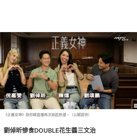
《正義女神》陪你睇直播再次掀起熱潮。（公關提供）
劉倬昕慘食DOUBLE花生醬三文治