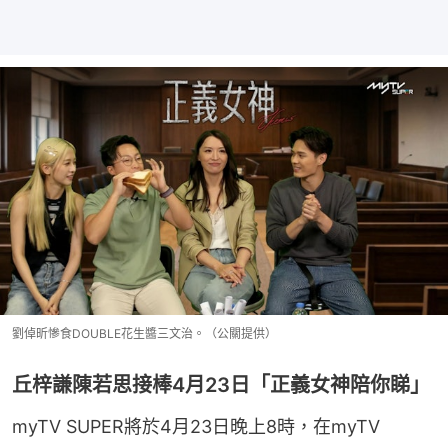
劉倬昕慘食DOUBLE花生醬三文治。（公關提供）
丘梓謙陳若思接棒4月23日「正義女神陪你睇」
myTV SUPER將於4月23日晚上8時，在myTV 