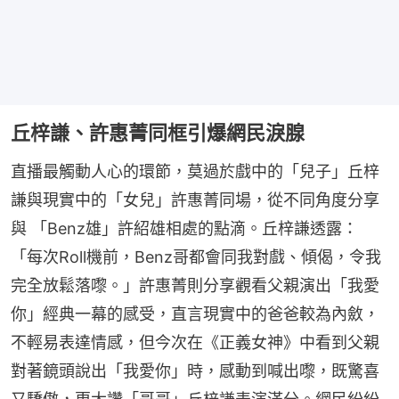
丘梓謙、許惠菁同框引爆網民淚腺
直播最觸動人心的環節，莫過於戲中的「兒子」丘梓
謙與現實中的「女兒」許惠菁同場，從不同角度分享
與 「Benz雄」許紹雄相處的點滴。丘梓謙透露：
「每次Roll機前，Benz哥都會同我對戲、傾偈，令我
完全放鬆落嚟。」許惠菁則分享觀看父親演出「我愛
你」經典一幕的感受，直言現實中的爸爸較為內斂，
不輕易表達情感，但今次在《正義女神》中看到父親
對著鏡頭說出「我愛你」時，感動到喊出嚟，既驚喜