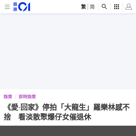
繁
|
简
娛樂
即時娛樂
《愛‧回家》停拍「大龍生」羅樂林感不
捨 看淡散聚爆仔女催退休