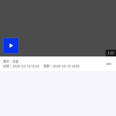
播
放
1:21
總
影
共
片
時
撰文：
亞瑟
間
出版：
2026-05-15 12:30
更新：
2026-05-15 19:29