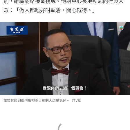
別，離職潮席捲電視城。他語重心長地勸勉同行與大
眾：「做人都唔好咁執着，開心就得。」
羅樂林談到香港影視圈目前的大環境低迷。（TVB）