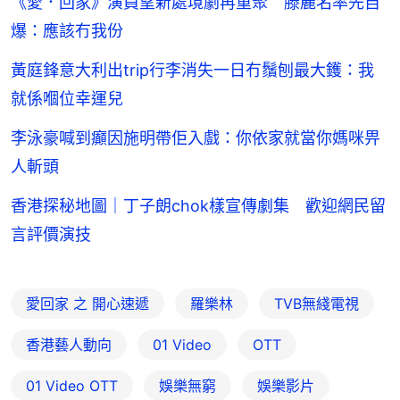
《愛．回家》演員望新處境劇再重聚 滕麗名率先自
爆：應該冇我份
黃庭鋒意大利出trip行李消失一日冇鬚刨最大鑊：我
就係嗰位幸運兒
李泳豪喊到癲因施明帶佢入戲：你依家就當你媽咪畀
人斬頭
香港探秘地圖｜丁子朗chok樣宣傳劇集 歡迎網民留
言評價演技
愛回家 之 開心速遞
羅樂林
TVB無綫電視
香港藝人動向
01 Video
OTT
01‌ ‌Video‌ ‌OTT
娛樂無窮
娛樂影片