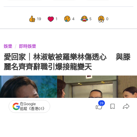
19
1
4
5
0
娛樂
即時娛樂
愛回家｜林淑敏被羅樂林傷透心 與滕
麗名齊齊辭職引爆接龍變天
29
在Google
追蹤《香港01》