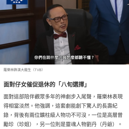
羅樂林飾演大龍生（TVB）
面對仔女催促退休的「八旬選擇」
面對這部陪伴觀眾多年的神劇步入尾聲，羅樂林表現
得相當淡然。他強調，這套劇能創下驚人的長壽紀
錄，背後有兩位鑛柱級人物功不可沒，一位是高層曾
勵珍（珍姐），另一位則是靈魂人物劉丹（丹爺）。