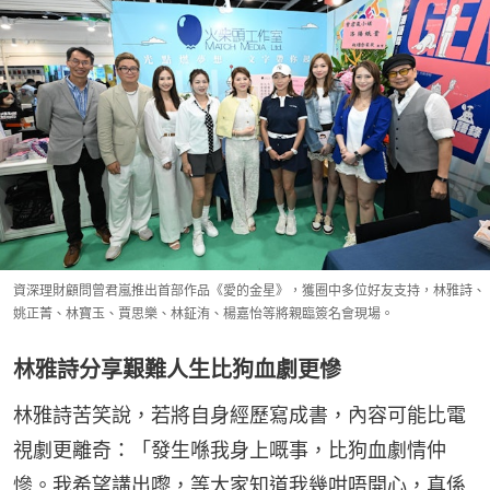
資深理財顧問曾君嵐推出首部作品《愛的金星》，獲圈中多位好友支持，林雅詩、
姚正菁、林寶玉、賈思樂、林鉦洧、楊嘉怡等將親臨簽名會現場。
林雅詩分享艱難人生比狗血劇更慘
林雅詩苦笑說，若將自身經歷寫成書，內容可能比電
視劇更離奇：「發生喺我身上嘅事，比狗血劇情仲
慘。我希望講出嚟，等大家知道我幾咁唔開心，真係