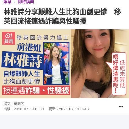
娛樂
即時娛樂
林雅詩分享艱難人生比狗血劇更慘 移
英回流接連遇詐騙與性騷擾
撰文：
吳順芯
出版：
2026-07-19 13:30
更新：
2026-07-19 16:46