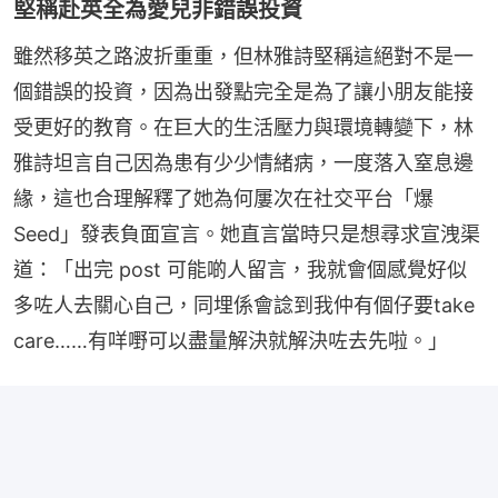
堅稱赴英全為愛兒非錯誤投資
雖然移英之路波折重重，但林雅詩堅稱這絕對不是一
個錯誤的投資，因為出發點完全是為了讓小朋友能接
受更好的教育。在巨大的生活壓力與環境轉變下，林
雅詩坦言自己因為患有少少情緒病，一度落入窒息邊
緣，這也合理解釋了她為何屢次在社交平台「爆 
Seed」發表負面宣言。她直言當時只是想尋求宣洩渠
道：「出完 post 可能啲人留言，我就會個感覺好似
多咗人去關心自己，同埋係會諗到我仲有個仔要take 
care……有咩嘢可以盡量解決就解決咗去先啦。」