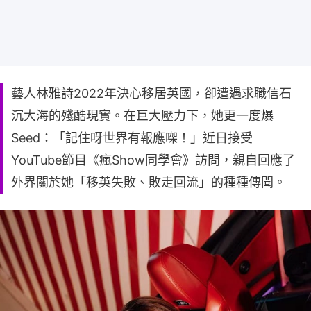
藝人林雅詩2022年決心移居英國，卻遭遇求職信石
沉大海的殘酷現實。在巨大壓力下，她更一度爆
Seed：「記住呀世界有報應㗎！」近日接受
YouTube節目《瘋Show同學會》訪問，親自回應了
外界關於她「移英失敗、敗走回流」的種種傳聞。