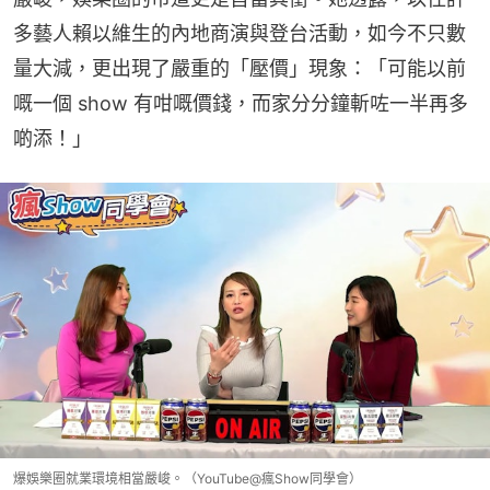
多藝人賴以維生的內地商演與登台活動，如今不只數
量大減，更出現了嚴重的「壓價」現象：「可能以前
嘅一個 show 有咁嘅價錢，而家分分鐘斬咗一半再多
啲添！」
爆娛樂圈就業環境相當嚴峻。（YouTube@瘋Show同學會）