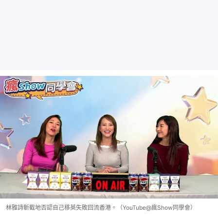
林雅詩斬截地否認自己移英失敗回流香港。（YouTube@瘋Show同學會）