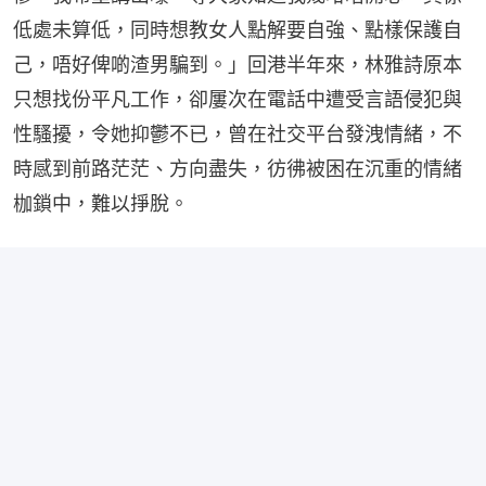
低處未算低，同時想教女人點解要自強、點樣保護自
己，唔好俾啲渣男騙到。」回港半年來，林雅詩原本
只想找份平凡工作，卻屢次在電話中遭受言語侵犯與
性騷擾，令她抑鬱不已，曾在社交平台發洩情緒，不
時感到前路茫茫、方向盡失，彷彿被困在沉重的情緒
枷鎖中，難以掙脫。