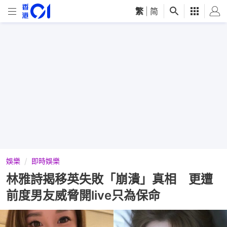
繁
|
简
娛樂
即時娛樂
林雅詩揭移英失敗「崩潰」真相 更遭
前度男友威脅開live只為保命