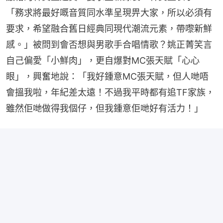
「務求將最好嘅音質同水準呈現畀大家，所以必須有
要求，希望融合舊日經典同現代潮流元素，帶嚟新鮮
感。」被問到會否想與男歌手合唱情歌？姚正菁笑言
自己偏愛「小鮮肉」，更自爆對MC張天賦「心心
眼」，興奮地說：「我好鍾意MC張天賦，但人哋唔
會搵我啦，年紀差太遠！不過我平時都有追TF家族，
雖然佢哋做得我個仔，但我鍾意佢哋好有活力！」