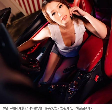
林雅詩親自回應了外界關於她「移英失敗、敗走回流」的種種傳聞。