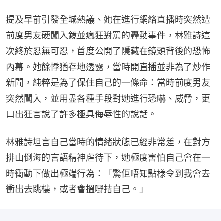
提及早前引發全城熱議、她在進行網絡直播時突然遭
前度男友硬闖入鏡並瘋狂對罵的轟動事件，林雅詩這
次終於忍無可忍，首度公開了隱藏在鏡頭背後的恐怖
內幕。她餘悸猶存地透露，當時開直播並非為了炒作
新聞，純粹是為了保住自己的一條命：當時前度男友
突然闖入，並用盡各種手段對她進行恐嚇、威脅，更
口出狂言說了許多極具侮辱性的說話。
林雅詩坦言自己當時的情緒狀態已經非常差，在對方
排山倒海的言語精神虐待下，她極度害怕自己會在一
時衝動下做出極端行為：「驚佢唔知點樣令到我會去
衝出去跳樓，或者會搵嘢拮自己。」