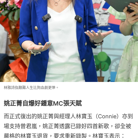
林雅詩指艱難人生比狗血劇更慘。
姚正菁自爆好鍾意MC張天賦
而正式復出的姚正菁與經理人林寶玉（Connie）亦到
場支持曾君嵐，姚正菁透露已錄好四首新歌，卻全被
嚴格的林寶玉退貨，要求重新錄製。林寶玉表示：