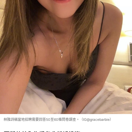
林雅詩稱當地招聘需要回答50至60條問卷調查。（IG@gracebarbie）