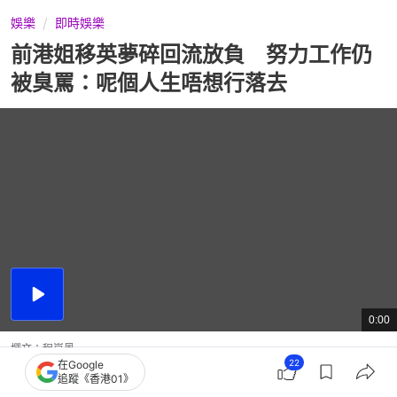
娛樂
即時娛樂
前港姐移英夢碎回流放負 努力工作仍
被臭罵：呢個人生唔想行落去
播
放
0:00
總
影
共
片
時
撰文：
程嵐風
間
22
在Google
出版：
2026-07-12 10:00
更新：
2026-07-12 22:48
追蹤《香港01》