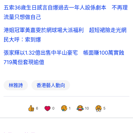
五索36歲生日感言自爆過去一年人設係劇本 不再理
流量只想做自己
港姐冠軍黃嘉雯於網球場大派福利 超短裙險走光網
民大呼：索到爆
張家輝以1.32億出售中半山豪宅 帳面賺100萬實蝕
719萬但套現逾億
林雅詩
香港藝人動向
6
0
1
10
5