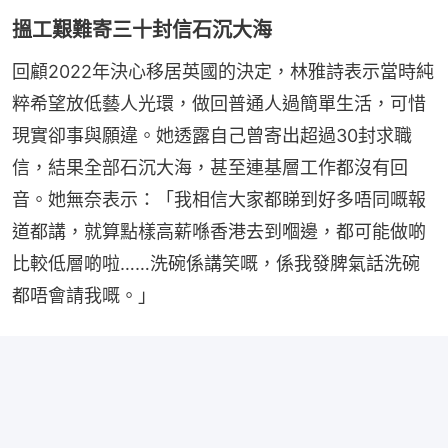
搵工艱難寄三十封信石沉大海
回顧2022年決心移居英國的決定，林雅詩表示當時純
粹希望放低藝人光環，做回普通人過簡單生活，可惜
現實卻事與願違。她透露自己曾寄出超過30封求職
信，結果全部石沉大海，甚至連基層工作都沒有回
音。她無奈表示：「我相信大家都睇到好多唔同嘅報
道都講，就算點樣高薪喺香港去到嗰邊，都可能做啲
比較低層啲啦……洗碗係講笑嘅，係我發脾氣話洗碗
都唔會請我嘅。」