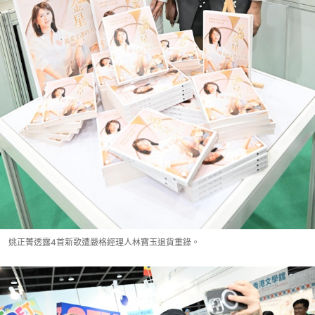
姚正菁透露4首新歌遭嚴格經理人林寶玉退貨重錄。