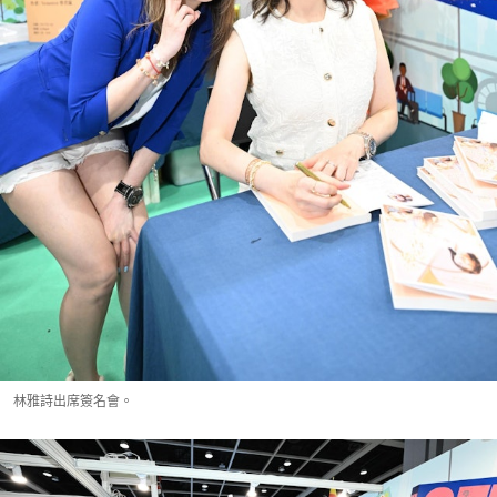
林雅詩出席簽名會。