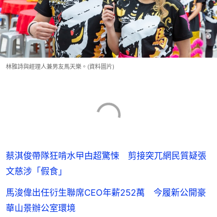
林雅詩與經理人兼男友馬天樂。(資料圖片)
蔡淇俊帶隊狂啃水曱甴超驚悚 剪接突兀網民質疑張
文慈涉「假食」
馬浚偉出任𧗠生聯席CEO年薪252萬 今履新公開豪
華山景辦公室環境