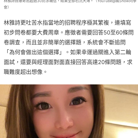
林雅詩自爆寄出超過30封求職信，結果全部石沉大海。（YouTube@瘋Show同學
會）
林雅詩更吐苦水指當地的招聘程序極其繁複，連填寫
初步問卷都要大費周章。應徵者需要回答50至60條問
卷調查，而且並非簡單的選擇題，系統會不斷追問
「為何會做出這個選擇」。如果幸運過關進入第二輪
面試，還要與經理面對面直接回答高達20條問題，求
職難度超出想像。