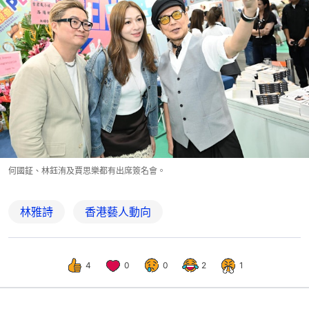
何國鉦、林鈺洧及賈思樂都有出席簽名會。
林雅詩
香港藝人動向
4
0
0
2
1