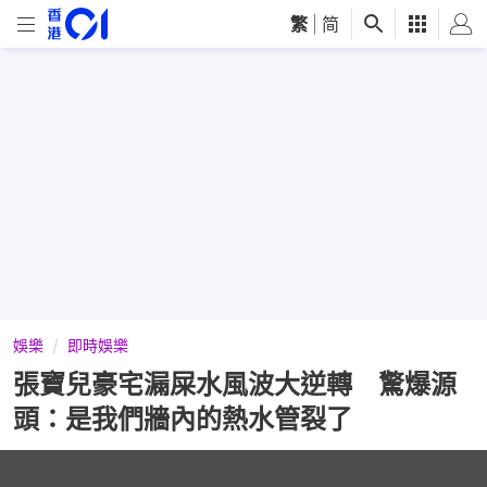
繁
|
简
娛樂
即時娛樂
張寶兒豪宅漏屎水風波大逆轉 驚爆源
頭：是我們牆內的熱水管裂了