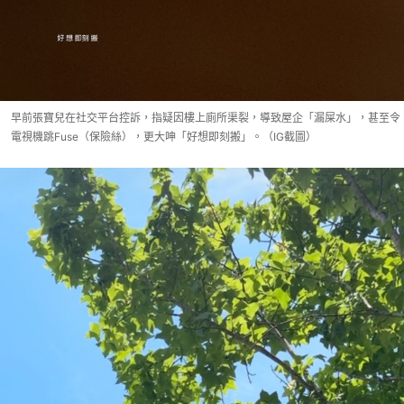
早前張寶兒在社交平台控訴，指疑因樓上廁所渠裂，導致屋企「漏屎水」，甚至令
電視機跳Fuse（保險絲），更大呻「好想即刻搬」。（IG截圖）