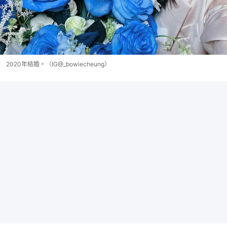
2020年結婚。（IG@_bowiecheung）