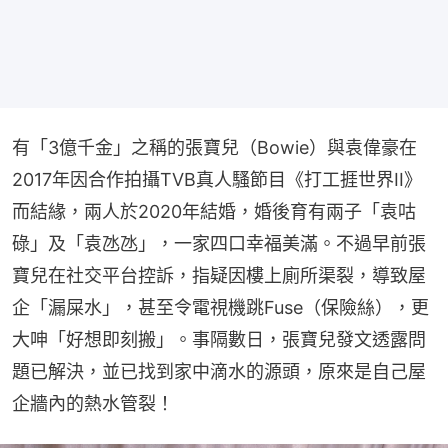
有「3億千金」之稱的張寶兒（Bowie）與袁偉豪在
2017年因合作拍攝TVB真人騷節目《打工捱世界II》
而結緣，兩人於2020年結婚，婚後育有兩子「袁咕
碌」及「袁氹氹」，一家四口幸福美滿。不過早前張
寶兒在社交平台控訴，指疑因樓上廁所渠裂，導致屋
企「漏屎水」，甚至令電視機跳Fuse（保險絲），更
大呻「好想即刻搬」。事隔數日，張寶兒發文透露問
題已解決，並已找到家中滴水的源頭，原來是自己屋
企牆內的熱水管裂！