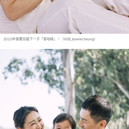
2023年張寶兒誕下一子「袁咕碌」。（IG@_bowiecheung）