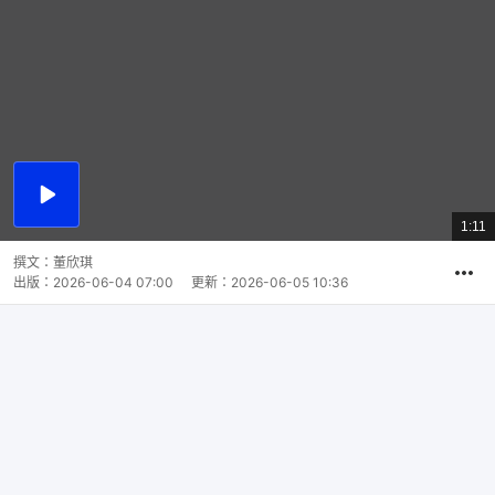
播
放
1:11
總
影
共
片
時
撰文：
董欣琪
間
出版：
2026-06-04 07:00
更新：
2026-06-05 10:36