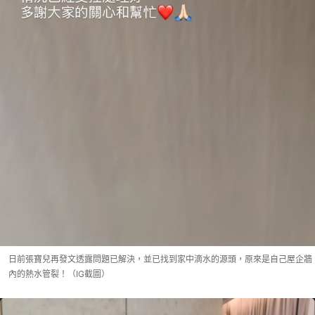
日前張寶兒再發文透露問題已解決，並已找到家中滴水的源頭，原來是自己屋企牆
內的熱水管裂！（IG截圖）