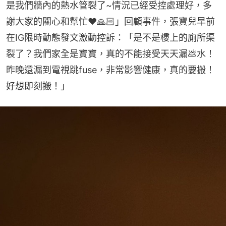
是我們牆內的熱水管裂了~情況已經受控處理好，多
謝大家的關心和幫忙❤️🙏🏻」回顧事件，張寶兒早前
在IG限時動態發文激動控訴：「是不是樓上的廁所渠
裂了？我們家全是寶寶，真的不能接受天天漏💩水！
昨晚還漏到電視跳fuse，非常影響健康，真的要搬！
好想即刻搬！」