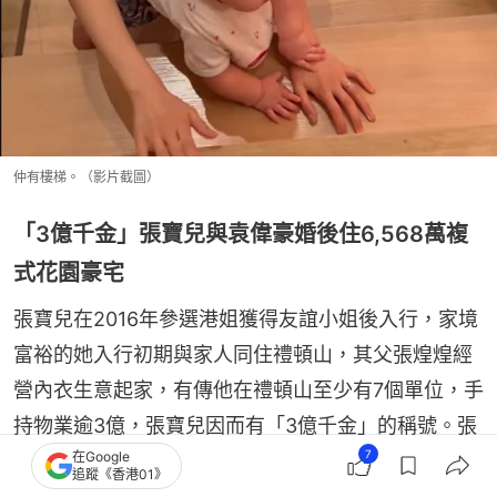
仲有樓梯。（影片截圖）
「3億千金」張寶兒與袁偉豪婚後住6,568萬複
式花園豪宅
張寶兒在2016年參選港姐獲得友誼小姐後入行，家境
富裕的她入行初期與家人同住禮頓山，其父張煌煌經
營內衣生意起家，有傳他在禮頓山至少有7個單位，手
持物業逾3億，張寶兒因而有「3億千金」的稱號。張
7
在Google
寶兒與老公袁偉豪於2019年以6,568.3萬元購入西貢
追蹤《香港01》
明星屋苑傲瀧一個連花園複式單位，實用面積2,205