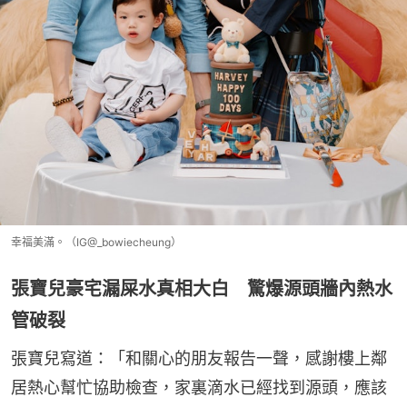
幸福美滿。（IG@_bowiecheung）
張寶兒豪宅漏屎水真相大白 驚爆源頭牆內熱水
管破裂
張寶兒寫道：「和關心的朋友報告一聲，感謝樓上鄰
居熱心幫忙協助檢查，家裏滴水已經找到源頭，應該