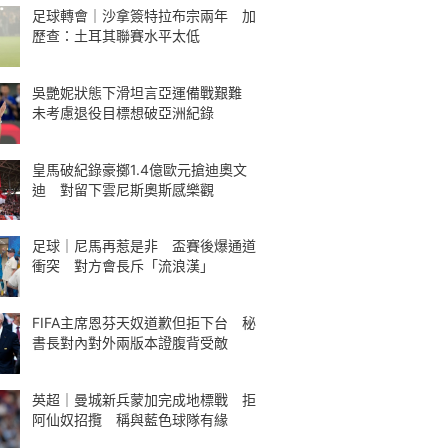
足球轉會｜沙拿簽特拉布宗兩年 加
歷查：土耳其聯賽水平太低
吳艷妮狀態下滑坦言亞運備戰艱難
未考慮退役目標想破亞洲紀錄
皇馬破紀錄豪擲1.4億歐元搶迪奧文
迪 對留下雲尼斯奧斯感樂觀
足球｜尼馬再惹是非 盃賽後爆通道
衝突 對方會長斥「流浪漢」
FIFA主席恩芬天奴道歉但拒下台 秘
書長對內對外兩版本證腹背受敵
英超｜曼城新兵蒙加完成地標戰 拒
阿仙奴招攬 稱與藍色球隊有緣