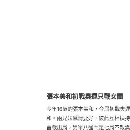
張本美和初戰奧運只戰女團
今年16歲的張本美和，今屆初戰奧
和。兩兄妹感情要好，彼此互相扶持
首戰出局，男單八強鬥足七局不敵樊