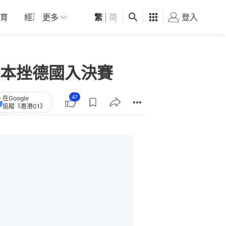
育
經濟
更多
01深圳
繁
觀點
|
简
健康
好食玩飛
登入
女
本挫德國入決賽
47
在Google
追蹤《香港01》