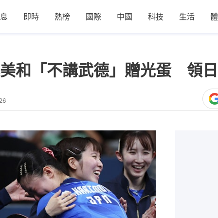
息
即時
熱榜
國際
中國
科技
生活
體
美和「不講武德」贈光蛋 領日
26