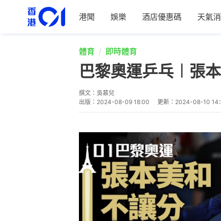
港聞
娛樂
酒店優惠碼
天氣消
體育
即時體育
巴黎奧運乒乓︱張本
撰文：
吳慕兒
出版：
2024-08-09 18:00
更新：
2024-08-10 14: