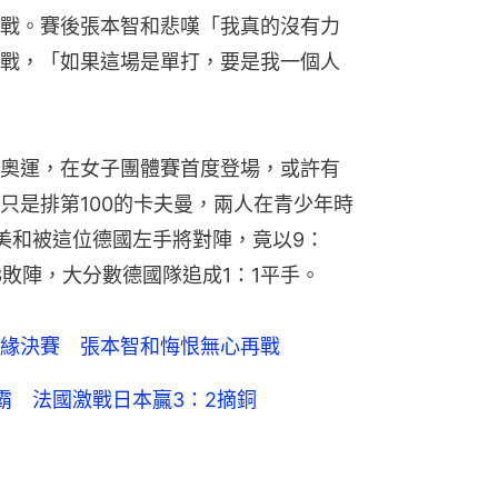
戰。賽後張本智和悲嘆「我真的沒有力
戰，「如果這場是單打，要是我一個人
奧運，在女子團體賽首度登場，或許有
只是排第100的卡夫曼，兩人在青少年時
美和被這位德國左手將對陣，竟以9：
：3敗陣，大分數德國隊追成1：1平手。
緣決賽 張本智和悔恨無心再戰
霸 法國激戰日本贏3：2摘銅