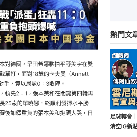
熱門文
本對德國，早田希娜夥拍平野美宇在雙
單打，面對18歲的卡夫曼（Annett
的對手，竟以局數0：3敗陣。
，領先2：1，張本美和在關鍵第四輪再
長25歲的單曉娜，終順利發揮水平勝
賽後如釋重負的張本美和抱頭大哭，日
足球轉會
清空IG新