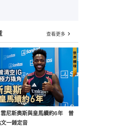
章
查看更多
｜雲尼斯奧斯與皇馬續約6年 曾
貼文一錘定音