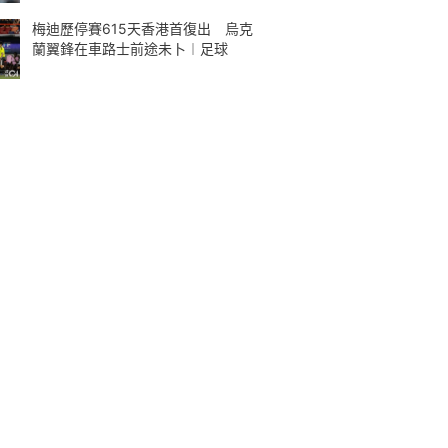
梅迪歷停賽615天香港首復出 烏克
蘭翼鋒在車路士前途未卜︱足球