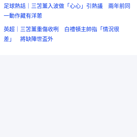
足球熱話｜三笘薰入波做「心心」引熱議 兩年前同
一動作藏有洋蔥
英超｜三笘薰重傷收咧 白禮頓主帥指「情況很
差」 將缺陣世盃外