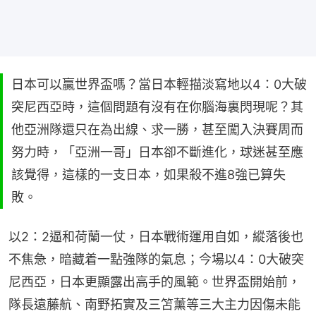
日本可以贏世界盃嗎？當日本輕描淡寫地以4：0大破
突尼西亞時，這個問題有沒有在你腦海裏閃現呢？其
他亞洲隊還只在為出線、求一勝，甚至闖入決賽周而
努力時，「亞洲一哥」日本卻不斷進化，球迷甚至應
該覺得，這樣的一支日本，如果殺不進8強已算失
敗。
以2：2逼和荷蘭一仗，日本戰術運用自如，縱落後也
不焦急，暗藏着一點強隊的氣息；今場以4：0大破突
尼西亞，日本更顯露出高手的風範。世界盃開始前，
隊長遠藤航、南野拓實及三笘薰等三大主力因傷未能