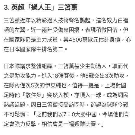
3. 英超「過人王」三笘薰
三笘薰近年以精彩過人技術聲名鵲起，這名效力白禮
頓的左翼，近一兩年受傷患困擾，表現稍微回落，但
在國家隊仍是主力成員，其4500萬歐元估計身價，亦
在日本國家隊中排名第二。
日本隊講求整體組織，三笘薰甚少主動過人，取而代
之是助攻能力。進入18強賽後，他5戰交出3次助攻，
在隊內僅次5次的伊東純也。值得一提是，上場對國
足時他「散住步」突然入楔，亦頂入一球，成為網民
熱議話題。周日三笘薰接受訪問時，卻認為球隊今戰
不可鬆懈：「之前我們以7：0大勝中國，今場他們肯
定會強力反擊，相信會是一場艱難比賽。」