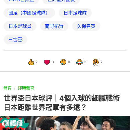
國足（中國足球隊）
日本足球隊
日本足球員
南野拓實
久保建英
三笘薰
7
0
0
3
2
體育
即時體育
世界盃日本球評｜4個入球的細膩戰術
日本距離世界冠軍有多遠？