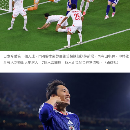
日本今仗第一個入球，門將鈴木彩艷由後場快速傳送往前場，再有田中碧、中村敬
斗等人到鎌田大地射入，7個人曾觸球，各人走位配合純熟流暢。（路透社）