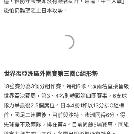
穩，惟防守表現如沒有顯著提升，這場「中日大戰」
恐怕仍難望阻止日本攻勢。
世界盃亞洲區外圍賽第三圈C組形勢
18強賽分為3個分組作賽，每組6隊，頭兩名直接晉級
世界盃決賽周，第3、4名則轉戰第四圈賽事，6支球
隊力爭最後2.5個席位。日本4勝1和以13分排C組榜
首，國足二連勝後，目前與沙特、澳洲同得6分，得
失球差不及兩隊，排在第4。目前尚餘5場賽事，同組