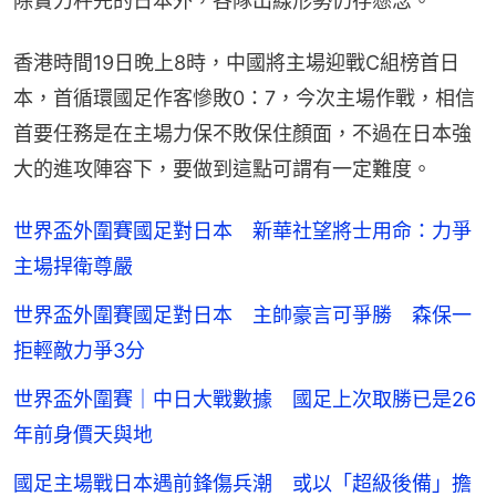
除實力秤先的日本外，各隊出線形勢仍存懸念。
香港時間19日晚上8時，中國將主場迎戰C組榜首日
本，首循環國足作客慘敗0：7，今次主場作戰，相信
首要任務是在主場力保不敗保住顏面，不過在日本強
大的進攻陣容下，要做到這點可謂有一定難度。
世界盃外圍賽國足對日本 新華社望將士用命：力爭
主場捍衛尊嚴
世界盃外圍賽國足對日本 主帥豪言可爭勝 森保一
拒輕敵力爭3分
世界盃外圍賽｜中日大戰數據 國足上次取勝已是26
年前身價天與地
國足主場戰日本遇前鋒傷兵潮 或以「超級後備」擔