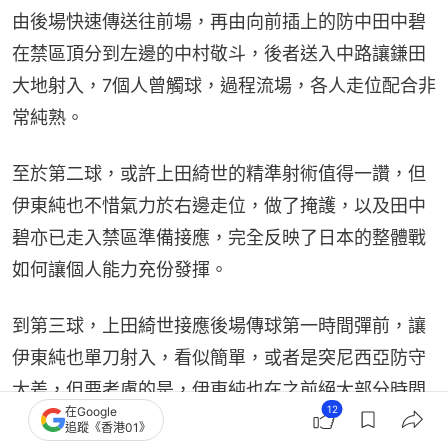
由後場快速傳送往前場，再由向前插上的防中田中碧
在禁區頂分到左邊的中村敬斗，後者送入中路讓鎌田
大地射入，7個人曾觸球，過程流場，各人走位配合非
常純熟。
至於第二球，或許上田綺世的精準射術值得一讚，但
伊東純也不惜氣力於右邊走位，做了掩護，以及田中
碧亦已走入禁區準備接應，完全反映了日本的整體戰
如何讓個人能力充份發揮。
到第三球，上田綺世接應後場傳球第一時間彈前，讓
伊東純也單刀射入，看似簡單，或者是突尼西亞防守
太差，但要考慮的是，伊東純也在之前絕大部分時間
12
在Google
都挨着右邊進攻，但那一刻突然走入中路，便令對方
追蹤《香港01》