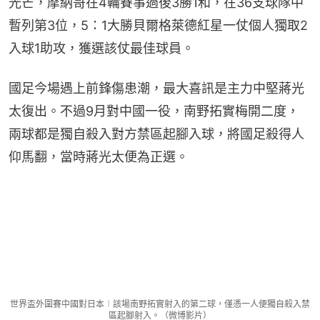
光芒，摩納哥在4輪賽事過後3勝1和，在36支球隊中
暫列第3位，5：1大勝貝爾格萊德紅星一仗個人獨取2
入球1助攻，獲選該仗最佳球員。
國足今場遇上前鋒傷患潮，最大喜訊是主力中堅蔣光
太復出。不過9月對中國一役，南野拓實梅開二度，
兩球都是獨自殺入對方禁區起腳入球，將國足殺得人
仰馬翻，當時蔣光太便為正選。
世界盃外圍賽中國對日本︱該場南野拓實射入的第二球，僅憑一人便獨自殺入禁
區起腳射入。（微博影片）