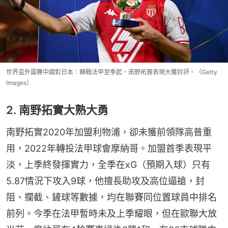
世界盃外圍賽中國對日本︱轉戰法甲翌季起，南野拓實表現大獲好評。（Getty
Images）
2. 南野拓實大熟大勇
南野拓實2020年加盟利物浦，卻未獲前領隊高普重
用，2022年轉投法甲球會摩納哥。加盟首季表現平
淡，上季終發揮實力，全季在xG（預期入球）只有
5.87情況下攻入9球，他擅長助攻及高位逼搶，封
阻、攔截、鏟球等數據，均在聯賽同位置球員中排名
前列。今季在法甲暫時未及上季耀眼，但在歐聯大放