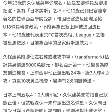
今年23歲的久保建英年少成名，因是左腳球員及腳法
細膩，素有「日本美斯」之稱。他10歲已到巴塞隆拿
著名的拉瑪西亞學院受訓，惟因巴塞違反國際足協
U18球員轉會政策，不能再為巴塞上陣被迫回流日
本。他16歲便代表東京FC首次亮相J League，之後
被皇馬羅致，目前為西甲的皇家蘇斯達效力。
久保建英能勝任左右翼或進攻中場，transfermarkt估
計其身價達5000萬歐元，排名亞洲第一。他擅長為隊
友創造機會，上季西甲他正選出戰24場，錄7入球4助
攻，貢獻10次黃金機會，場均有2次關鍵傳送。
日本上周五以4：0大勝印尼，久保建英賽前指自己狀
態正佳，但該戰森保一未有派出這名球星。久保周日
接受日媒《產經新聞》訪問時，便顯出對比賽渴望，