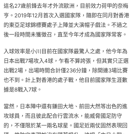
這名27歲前鋒去年才外流歐洲，目前效力荷甲的奈梅
亨。2019年12月首次入選國家隊，隨即在同月對香港
的東亞足球錦標賽處子上陣並大演帽子戲法。不過之
後一段時間未獲徵召，直至今年才成為國家隊常客。
入球效率是小川目前在國家隊最驚人之處，他今年為
日本出戰7場攻入4球，乍看不算誇張，但其實只正選
出戰2場，出場時間合計僅236分鐘，除開連3場比賽
也不到。計上對香港的處子戰，他目前國家隊生涯數
據是8戰入7球。
當然，日本陣中還有鎌田大地、前田大然等出色的進
攻球員，而且彼此配合行雲流水，能威脅國足防守
的，不僅限於某一兩名球星。國足近兩仗固然表現回