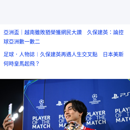
亞洲盃｜越南雖敗猶榮獲網民大讚 久保建英：論控
球亞洲數一數二
足球．人物誌︱久保建英再遇人生交叉點 日本美斯
何時皇馬起飛？