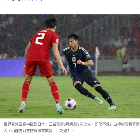
世界盃外圍賽中國對日本︱三笘薰近5戰貢獻3次助攻，即使不像在白禮頓般頻繁過
人，仍能為對方防線帶來威脅。（路透社）