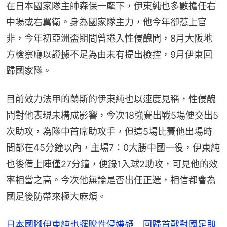
在日本國家隊主帥森保一麾下，伊東純也多數擔任右
中場或右翼衛。身為國家隊主力，他今年卻惹上官
非，今年初亞洲盃期間曾捲入性侵醜聞，8月大阪地
方檢察廳以證據不足為由未有提出檢控，9月伊東回
歸國家隊。
目前效力法甲的蘭斯的伊東純也以速度見稱，性侵醜
聞對他表現未構成影響，今次18強賽出戰5場便交出5
次助攻，為隊中首席助攻手，但這5場比賽他出場時
間都在45分鐘以內，主場7：0大勝中國一役，伊東純
也後備上陣僅27分鐘，便錄1入球2助攻，可見他的效
率相當之高。今次他無論是否出任正選，相信都會為
國足後防帶來極大麻煩。
日本國腳伊東純也擺脫性侵嫌疑 回歸首戰對國足即