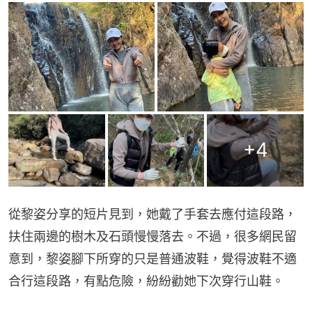
+
4
從黎姿分享的短片見到，她戴了手套去應付這段路，
扶住兩邊的樹木及石頭慢慢落去。不過，很多網民留
意到，黎姿腳下所穿的只是普通波鞋，覺得波鞋不適
合行這段路，有點危險，紛紛勸她下次穿行山鞋。