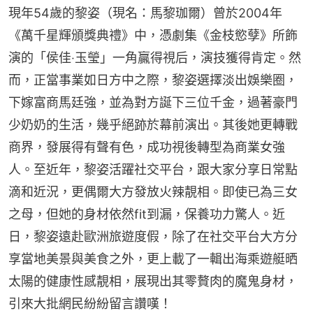
現年54歲的黎姿（現名：馬黎珈爾）曾於2004年
《萬千星輝頒獎典禮》中，憑劇集《金枝慾孽》所飾
演的「侯佳‧玉瑩」一角贏得視后，演技獲得肯定。然
而，正當事業如日方中之際，黎姿選擇淡出娛樂圈，
下嫁富商馬廷強，並為對方誕下三位千金，過著豪門
少奶奶的生活，幾乎絕跡於幕前演出。其後她更轉戰
商界，發展得有聲有色，成功視後轉型為商業女強
人。至近年，黎姿活躍社交平台，跟大家分享日常點
滴和近況，更偶爾大方發放火辣靚相。即使已為三女
之母，但她的身材依然fit到漏，保養功力驚人。近
日，黎姿遠赴歐洲旅遊度假，除了在社交平台大方分
享當地美景與美食之外，更上載了一輯出海乘遊艇晒
太陽的健康性感靚相，展現出其零贅肉的魔鬼身材，
引來大批網民紛紛留言讚嘆！