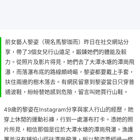
前女藝人黎姿（現名馬黎珈而）昨日在社交網站分
享，帶了3個女兒行山遠足，鍛鍊她們的體能及毅
力。從照片及影片得見，她們去了大潭水塘的潭崗飛
瀑，而落瀑布底的路線頗崎嶇，黎姿都要戴上手套，
扶住兩邊的樹木落去。有網民留意到黎姿當日只穿普
通波鞋，紛紛替她感到危險，留言叫她買行山鞋。
49歲的黎姿在Instagram分享與家人行山的經歷，她
穿上休閒的運動衫褲，行到一處瀑布打卡。憑她的照
片所見，相信那個是位於大潭水塘的潭崗飛瀑。漁護
署並沒有鋪設山徑往潭崗飛瀑，所以黎姿要經過一條