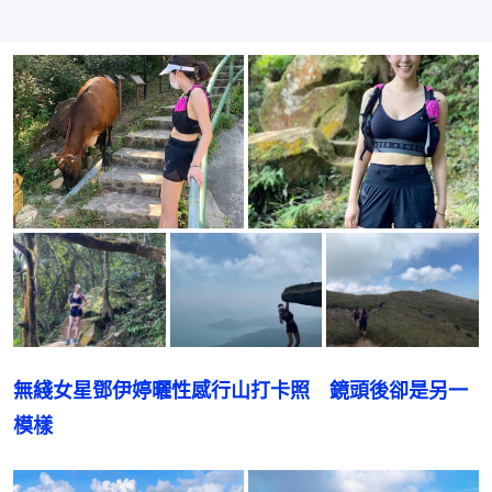
無綫女星鄧伊婷曬性感行山打卡照　鏡頭後卻是另一
模樣