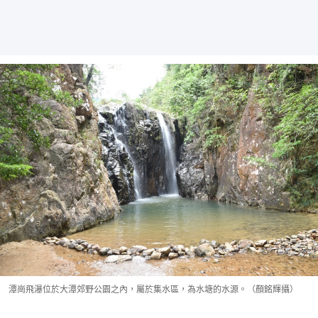
潭崗飛瀑位於大潭郊野公園之內，屬於集水區，為水塘的水源。（顏銘輝攝）