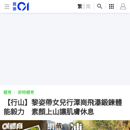
繁
|
简
體育
即時體育
【行山】黎姿帶女兒行潭崗飛瀑鍛鍊體
能毅力 素顏上山讓肌膚休息