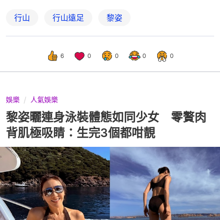
行山
行山遠足
黎姿
6
0
0
0
0
娛樂
人氣娛樂
黎姿曬連身泳裝體態如同少女 零贅肉
背肌極吸睛：生完3個都咁靚