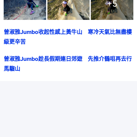
+
5
曾淑雅Jumbo收起性感上黃牛山　寒冷天氣比無盡樓
級更辛苦
曾淑雅Jumbo趁長假期連日郊遊　先推介鶴咀再去行
馬騮山