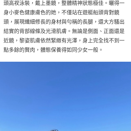
頭高衩泳裝，戴上墨鏡，整體精神狀態極佳。曬得一
身小麥色健康膚色的她，不僅站在遊艇船頭背對鏡
頭，展現纖細修長的身材與勻稱的長腿，還大方騷出
結實的背部線條及光滑肌膚。無論是側面、正面還是
近鏡，黎姿肌膚依然緊緻有光澤，身上完全找不到一
點多餘的贅肉，體態保養得如同少女一般。