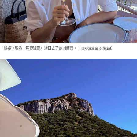
黎姿（現名：馬黎珈爾）近日去了歐洲度假。（IG@gigilai_official）