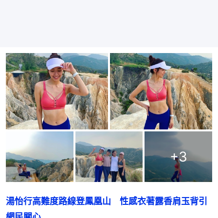
+
3
湯怡行高難度路線登鳳凰山　性感衣著露香肩玉背引
網民關心