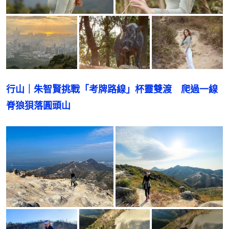
行山｜朱智賢挑戰「考牌路線」杯靈雙渡　爬過一線
脊狼狽落圓頭山