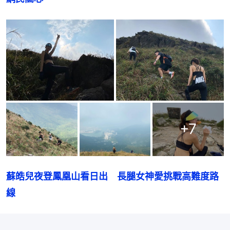
+
7
蘇皓兒夜登鳳凰山看日出　長腿女神愛挑戰高難度路
線