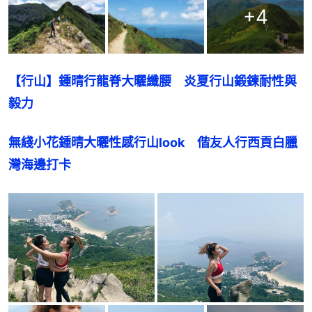
+
4
【行山】鍾晴行龍脊大曬纖腰　炎夏行山鍛鍊耐性與
毅力
無綫小花鍾晴大曬性感行山look　偕友人行西貢白臘
灣海邊打卡