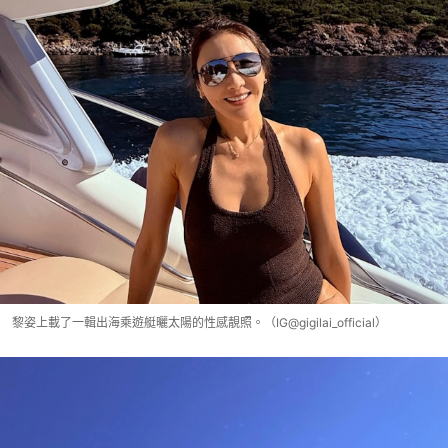
黎姿上載了一輯出海乘遊艇曬太陽的性感靚照。（IG@gigilai_official）