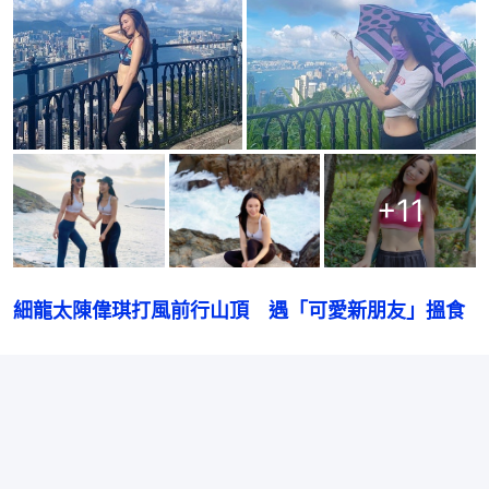
+
11
細龍太陳偉琪打風前行山頂　遇「可愛新朋友」搵食