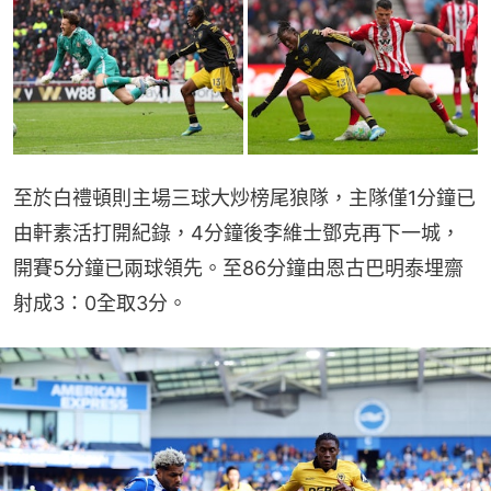
至於白禮頓則主場三球大炒榜尾狼隊，主隊僅1分鐘已
由軒素活打開紀錄，4分鐘後李維士鄧克再下一城，
開賽5分鐘已兩球領先。至86分鐘由恩古巴明泰埋齋
射成3：0全取3分。