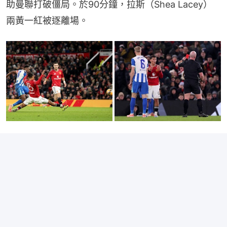
助曼聯打破僵局。於90分鐘，拉斯（Shea Lacey）
兩黃一紅被逐離場。