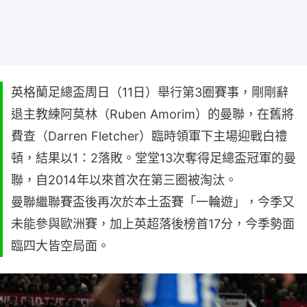
英格蘭足總盃周日（11日）舉行第3圈賽事，剛剛辭
退主教練阿莫林（Ruben Amorim）的曼聯，在舊將
費查（Darren Fletcher）臨時領軍下主場迎戰白禮
頓，結果以1：2落敗。堂堂13次奪得足總盃冠軍的曼
聯，自2014年以來首次在第三圈被淘汰。
曼聯繼聯賽盃後再次於本土盃賽「一輪遊」，今季又
未能參與歐洲賽，加上英超落後榜首17分，今季勢面
臨四大皆空局面。