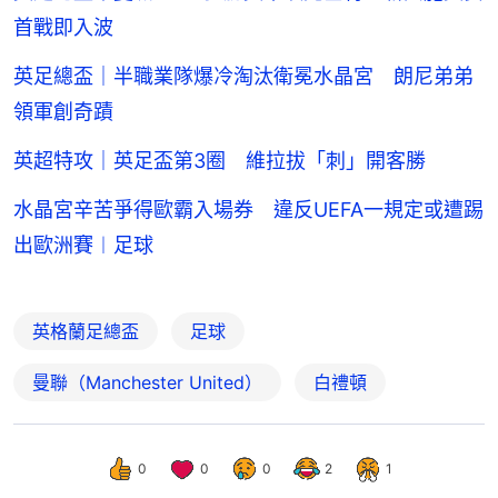
首戰即入波
英足總盃｜半職業隊爆冷淘汰衛冕水晶宮 朗尼弟弟
領軍創奇蹟
英超特攻｜英足盃第3圈 維拉拔「刺」開客勝
水晶宮辛苦爭得歐霸入場券 違反UEFA一規定或遭踢
出歐洲賽︱足球
英格蘭足總盃
足球
曼聯（Manchester United）
白禮頓
0
0
0
2
1