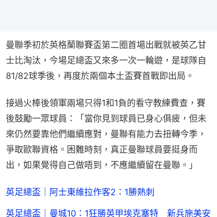
曼聯季初於英格蘭聯賽盃第二圈首場出戰就被英乙甘
士比淘汰，今場足總盃又來多一次一輪遊，是球隊自
81/82球季後，再度於兩個本土盃賽首戰即出局。
接過火棒後領軍兩場只得1和1負的看守教練費查，賽
後鼓勵一眾球員：「當你見到球員已身心俱疲，但未
來仍然要靠他們繼續應對，曼聯有能力去扭轉今季，
爭取歐聯資格。困難時刻，真正曼聯球員要挺身而
出，如果覺得自己做唔到，不應繼續留在曼聯。」
英足總盃｜阿士東維拉作客2：1勝熱刺
英足總盃｜曼城10：1狂勝英甲埃克塞特 新兵施美安