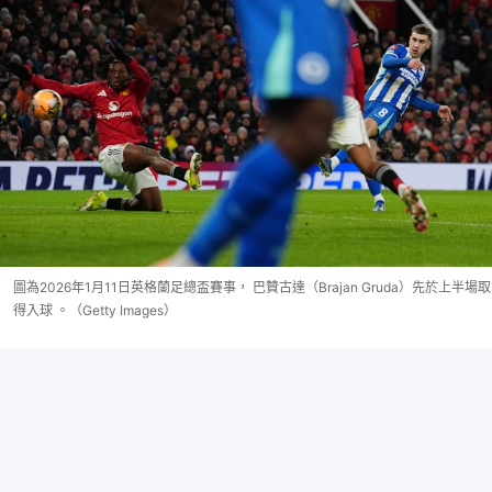
圖為2026年1月11日英格蘭足總盃賽事， 巴贊古達（Brajan Gruda）先於上半場取
得入球 。（Getty Images）