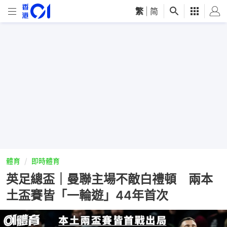
繁
|
简
體育
即時體育
英足總盃｜曼聯主場不敵白禮頓 兩本
土盃賽皆「一輪遊」44年首次