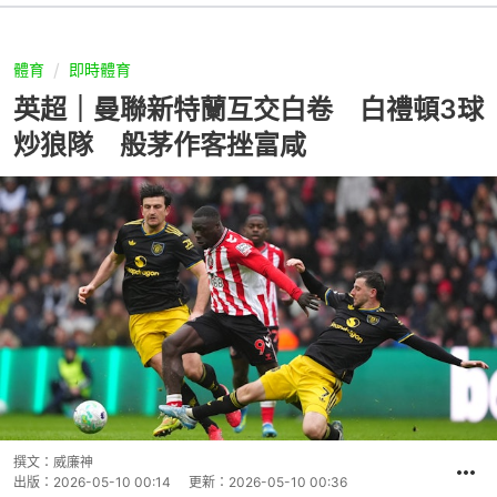
體育
即時體育
英超｜曼聯新特蘭互交白卷 白禮頓3球
炒狼隊 般茅作客挫富咸
撰文：
威廉神
出版：
2026-05-10 00:14
更新：
2026-05-10 00:36