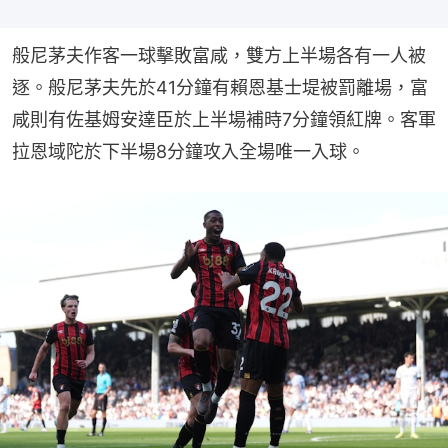
般尼茅夫作客一球擊敗富咸，雙方上半場各有一人被
逐。般尼茅夫先於41分鐘有賴恩基士堤被罰離場，富
咸則有佐基姆安達臣於上半場補時7分鐘領紅牌。客軍
拉恩域陀於下半場8分鐘攻入全場唯一入球。