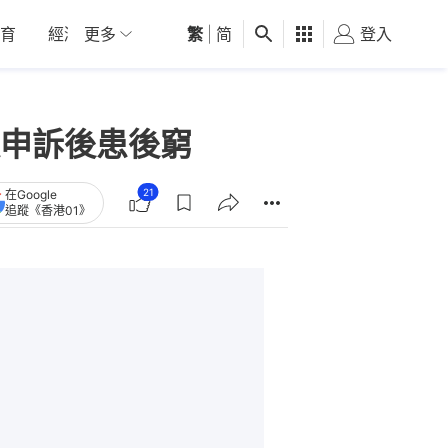
育
經濟
更多
01深圳
繁
觀點
|
简
健康
好食玩飛
登入
女
申訴後患後窮
21
在Google
追蹤《香港01》