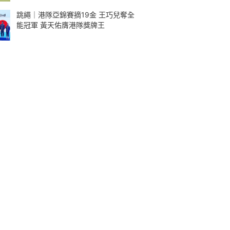
跳繩｜港隊亞錦賽摘19金 王巧兒奪全
能冠軍 黃天佑膺港隊獎牌王