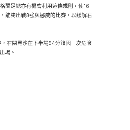
格蘭足總亦有機會利用這條規則，使16
，能夠出戰8強與挪威的比賽，以緩解右
中，右閘昆沙在下半場54分鐘因一次危險
逐出場。