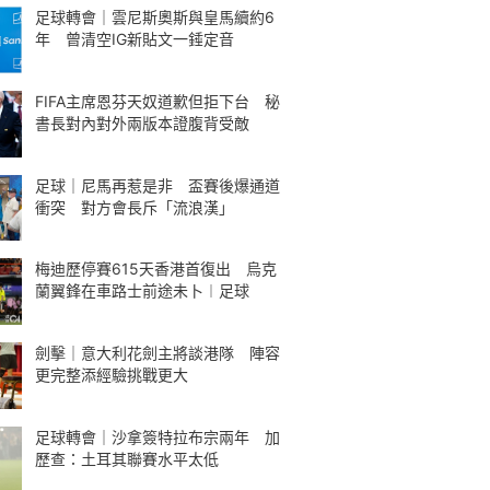
足球轉會｜雲尼斯奧斯與皇馬續約6
年 曾清空IG新貼文一錘定音
FIFA主席恩芬天奴道歉但拒下台 秘
書長對內對外兩版本證腹背受敵
足球｜尼馬再惹是非 盃賽後爆通道
衝突 對方會長斥「流浪漢」
梅迪歷停賽615天香港首復出 烏克
蘭翼鋒在車路士前途未卜︱足球
劍擊｜意大利花劍主將談港隊 陣容
更完整添經驗挑戰更大
足球轉會｜沙拿簽特拉布宗兩年 加
歷查：土耳其聯賽水平太低