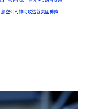
賽比利時斥不公 有先例C朗曾受惠
 航空公司神助攻造就美國神鋒