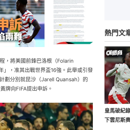
熱門文
，將美國前鋒巴洛根（Folarin
一年」，准其出戰世界盃16強。此舉或引發
別就昆沙（Jarell Quansah）的
）的黃牌向FIFA提出申訴。
皇馬破紀錄
下雲尼斯