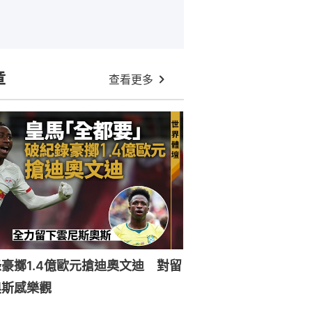
章
查看更多
豪擲1.4億歐元搶迪奧文迪 對留
奧斯感樂觀