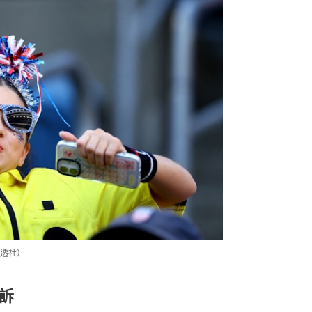
透社）
訴