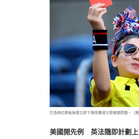
巴洛根紅牌後無需立即下場停賽或引發連鎖問題。（路
美國開先例 英法隨即計劃上