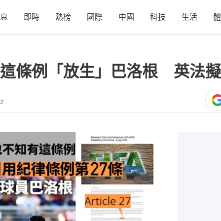
息
即時
熱榜
國際
中國
科技
生活
體
這條例「放生」巴洛根 英法擬
52