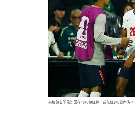
英格蘭右閘昆沙因在16強領紅牌，或無緣8強戰摩洛哥