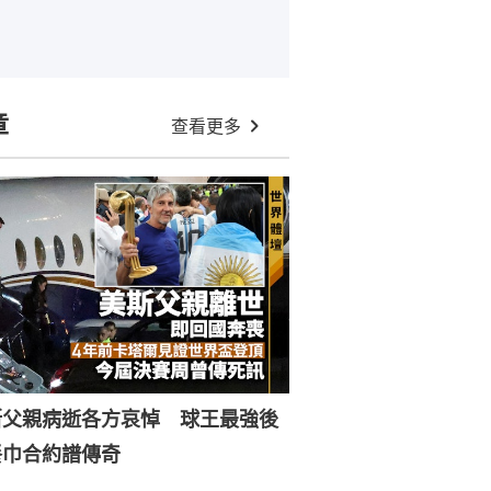
章
查看更多
斯父親病逝各方哀悼 球王最強後
餐巾合約譜傳奇