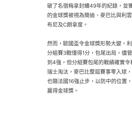
破了名宿梅拿封纏49年的紀錄，並
的金球獎被視為簡迪、麥巴比與利雲
布尼及C朗拿度。
然而，歐國盃令金球獎形勢大變，利
分組賽3戰僅得1分，包尾出局。儘
到4強，但分組賽包尾的戰績確實令
瑞士淘汰，麥巴比整屆賽事零入球，
也隨法國16強止步，以防中的位置
贏得金球獎。