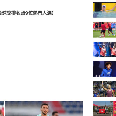
金球獎排名頭9位熱門人選】