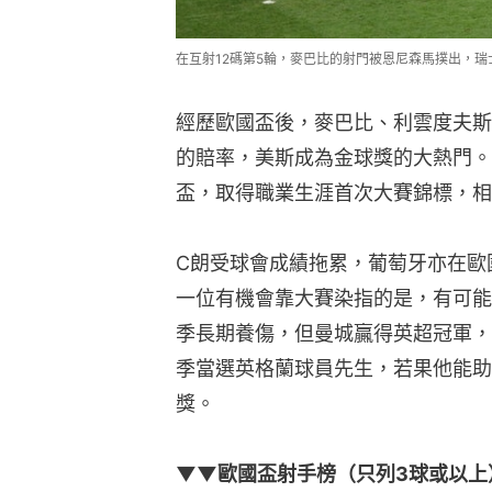
在互射12碼第5輪，麥巴比的射門被恩尼森馬撲出，瑞
經歷歐國盃後，麥巴比、利雲度夫斯
的賠率，美斯成為金球獎的大熱門。
盃，取得職業生涯首次大賽錦標，相
C朗受球會成績拖累，葡萄牙亦在歐
一位有機會靠大賽染指的是，有可能
季長期養傷，但曼城贏得英超冠軍，
季當選英格蘭球員先生，若果他能助
獎。
▼▼歐國盃射手榜（只列3球或以上