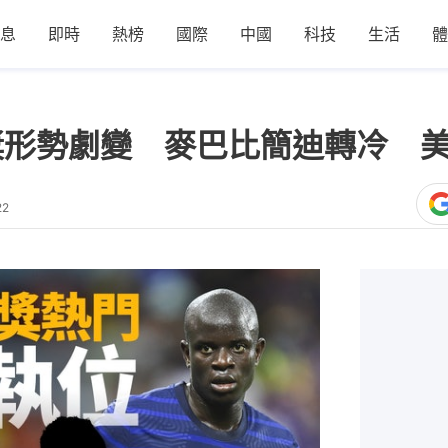
息
即時
熱榜
國際
中國
科技
生活
體
獎形勢劇變 麥巴比簡迪轉冷 
22