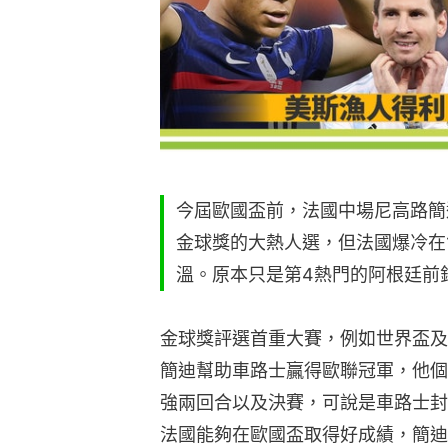
今屆歐國盃前，法國中場尼高路簡
金球獎的大熱人選，但法國爆冷在
溫。原本只是第4熱門的阿根廷前
金球獎評選首重大賽，例如世界盃及
簡迪幫助車路士贏得歐聯冠軍，他個
強兩回合以及決賽，可說是車路士封
法國能夠在歐國盃取得好成績，簡迪