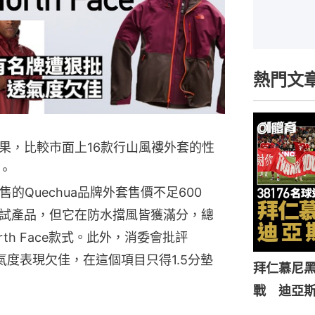
熱門文
果，比較市面上16款行山風褸外套的性
。
售的Quechua品牌外套售價不足600
試產品，但它在防水擋風皆獲滿分，總
rth Face款式。此外，消委會批評
n外套透氣度表現欠佳，在這個項目只得1.5分墊
拜仁慕尼黑
戰 迪亞