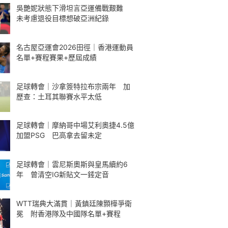
吳艷妮狀態下滑坦言亞運備戰艱難
未考慮退役目標想破亞洲紀錄
名古屋亞運會2026田徑｜香港運動員
名單+賽程賽果+歷屆成績
足球轉會｜沙拿簽特拉布宗兩年 加
歷查：土耳其聯賽水平太低
足球轉會｜摩納哥中場艾利奧捷4.5億
加盟PSG 巴高拿去留未定
足球轉會｜雲尼斯奧斯與皇馬續約6
年 曾清空IG新貼文一錘定音
WTT瑞典大滿貫｜黃鎮廷陳顥樺爭衛
冕 附香港隊及中國隊名單+賽程