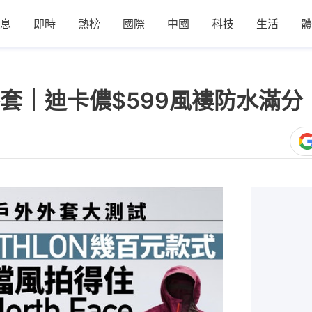
息
即時
熱榜
國際
中國
科技
生活
體
套｜迪卡儂$599風褸防水滿分