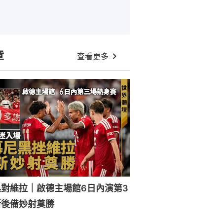
章
查看更多
對維拉｜啟德主場館6日內演第3
斯後備妙射奠勝