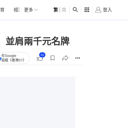
育
經濟
更多
01深圳
繁
觀點
|
简
健康
好食玩飛
登入
女
 並肩兩千元名牌
50
在Google
追蹤《香港01》