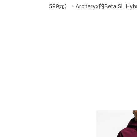
599元）、Arc’teryx的Beta SL 