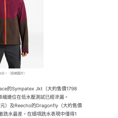
表現獲得5分。（官網圖片）
e的Sympatex Jkt（大約售價1798
其車縫邊位在低水壓測試已經滲漏。
9元）及Reecho的Dragonfly（大約售價
中前者跣水最差，在細項跣水表現中僅得1