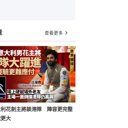
章
查看更多
大利花劍主將談港隊 陣容更完整
戰更大