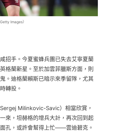
y Images）
咸招手。今夏蜜蜂兵團已失去艾寧夏蘭
英格蘭新星。至於加雲菲臘斯方面，則
鬼。迪格蘭賴斯已暗示來季留隊，尤其
時轉投。
j Milinkovic-Savic）相當欣賞，
一來，坦赫格的增兵大計，再次回到起
面孔，或許會幫得上忙——雲迪碧克。