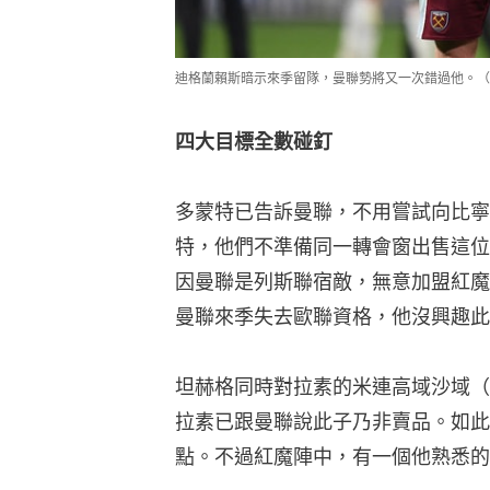
迪格蘭賴斯暗示來季留隊，曼聯勢將又一次錯過他。（Gett
四大目標全數碰釘
多蒙特已告訴曼聯，不用嘗試向比寧
特，他們不準備同一轉會窗出售這位
因曼聯是列斯聯宿敵，無意加盟紅魔
曼聯來季失去歐聯資格，他沒興趣此
坦赫格同時對拉素的米連高域沙域（Serge
拉素已跟曼聯說此子乃非賣品。如此
點。不過紅魔陣中，有一個他熟悉的