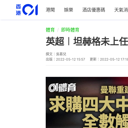
港聞
娛樂
酒店優惠碼
天氣消
體育
即時體育
英超︱坦赫格未上任
撰文：
吳慕兒
出版：
2022-05-12 15:57
更新：
2022-05-12 17:1