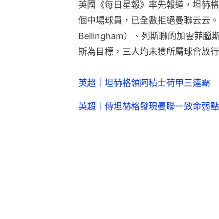
英國《每日星報》率先報道，坦赫格
個中場球員，已全數拒絕曼聯云云。坦
Bellingham）、列斯聯的加雲菲臘斯（
斯為目標，三人均未獲所屬球會放行
英超｜坦赫格領阿積士荷甲三連霸 
英超︱傳坦赫格發現曼聯一致命弱點