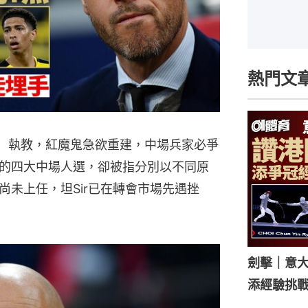
熱門文
 Hag）執教，紅魔鬼急欲重建，中場兵家必爭
的四大中場人選，卻被指分別以不同原
尚未上任，坦Sir已在轉會市場先遇挫
劍擊｜意
添經驗挑