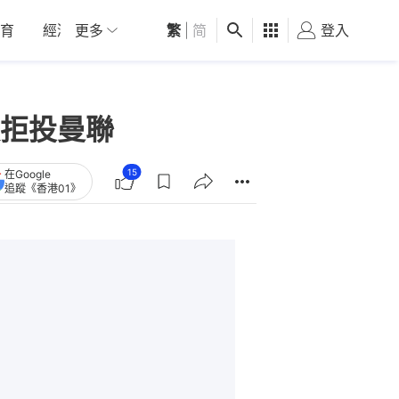
育
經濟
更多
01深圳
繁
觀點
|
简
健康
好食玩飛
登入
女
拒投曼聯
15
在Google
追蹤《香港01》