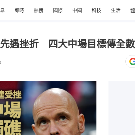
息
即時
熱榜
國際
中國
科技
生活
體
先遇挫折 四大中場目標傳全數
8