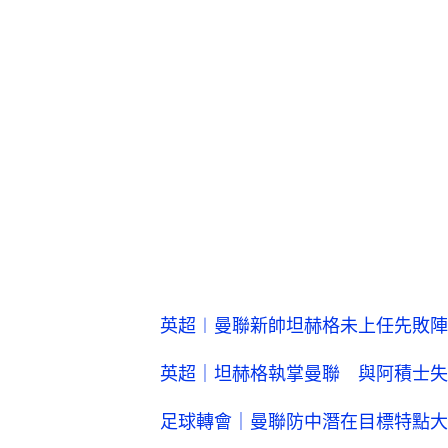
英超︱曼聯新帥坦赫格未上任先敗陣
英超｜坦赫格執掌曼聯 與阿積士失
足球轉會｜曼聯防中潛在目標特點大