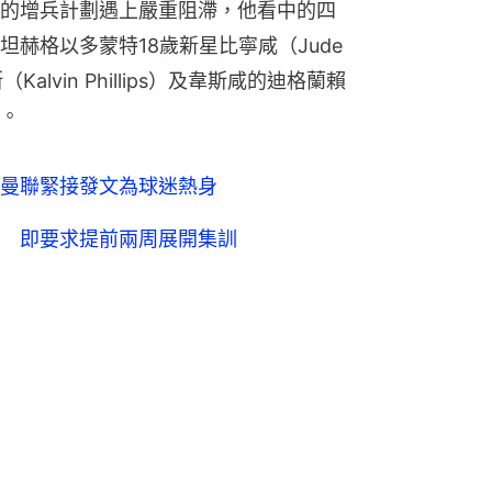
的增兵計劃遇上嚴重阻滯，他看中的四
赫格以多蒙特18歲新星比寧咸（Jude 
Kalvin Phillips）及韋斯咸的迪格蘭賴
。
曼聯緊接發文為球迷熱身
 即要求提前兩周展開集訓