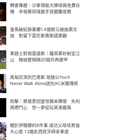
轉會專題︱沙拿領銜大牌球員免費任
揀 辛祖華荷域搶手貨變籮底橙
皇馬破紀錄豪擲1.4億歐元搶迪奧文
迪 對留下雲尼斯奧斯感樂觀
車路士對祖雲達斯｜薩高華妙射定江
山 梅迪歷相隔20個月再披甲
馬甸尼哭別巴里斯 球迷以You'll
Never Walk Alone送別AC米蘭傳奇
劍擊｜蔡俊彥回望世錦未釋懷 失利
再燃鬥心 世一夢從玩笑漸變真
關於伊雅娜的8件事 成功父母培育強
大心態 13歲赴西班牙師承拿度