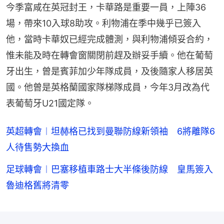
今季富咸在英冠封王，卡華路是重要一員，上陣36
場，帶來10入球8助攻。利物浦在季中幾乎已簽入
他，當時卡華奴已經完成體測，與利物浦傾妥合約，
惟未能及時在轉會窗關閉前趕及辦妥手續。他在葡萄
牙出生，曾是賓菲加少年隊成員，及後隨家人移居英
國。他曾是英格蘭國家隊梯隊成員，今年3月改為代
表葡萄牙U21國定隊。
英超轉會︱坦赫格已找到曼聯防線新領袖 6將離隊6
人待售勢大換血
足球轉會︱巴塞移植車路士大半條後防線 皇馬簽入
魯迪格舊將清零