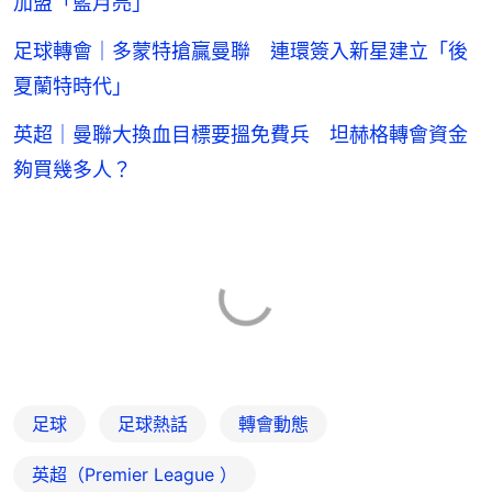
加盟「藍月亮」
足球轉會｜多蒙特搶贏曼聯 連環簽入新星建立「後
夏蘭特時代」
英超｜曼聯大換血目標要搵免費兵 坦赫格轉會資金
夠買幾多人？
足球
足球熱話
轉會動態
英超（Premier League ）