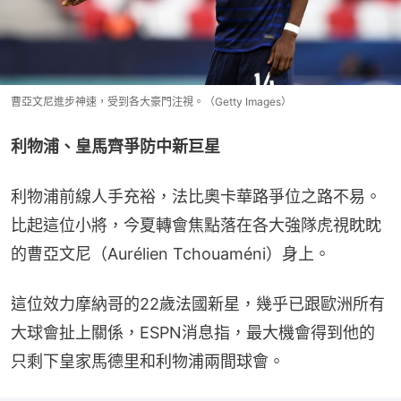
曹亞文尼進步神速，受到各大豪門注視。（Getty Images）
利物浦、皇馬齊爭防中新巨星
利物浦前線人手充裕，法比奧卡華路爭位之路不易。
比起這位小將，今夏轉會焦點落在各大強隊虎視眈眈
的曹亞文尼（Aurélien Tchouaméni）身上。
這位效力摩納哥的22歲法國新星，幾乎已跟歐洲所有
大球會扯上關係，ESPN消息指，最大機會得到他的
只剩下皇家馬德里和利物浦兩間球會。