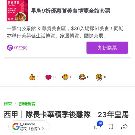
1
0
0
0
0
體育
即時體育
西甲｜隊長卡華積季後離隊 23年皇馬
生涯告終 曾六奪歐聯冠軍
16
在Google
追蹤《香港01》