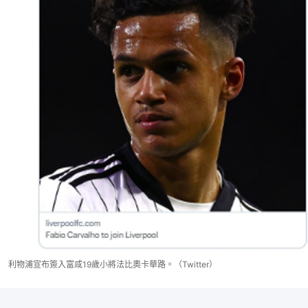
利物浦宣布簽入富咸19歲小將法比奧卡華路。（Twitter）