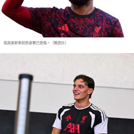
祖高美斯季前熱身賽已受傷。（路透社）