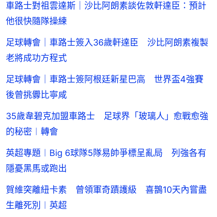
車路士對祖雲達斯｜沙比阿朗素談佐敦軒達臣：預計
他很快隨隊操練
足球轉會｜車路士簽入36歲軒達臣 沙比阿朗素複製
老將成功方程式
足球轉會｜車路士簽阿根廷新星巴高 世界盃4強賽
後曾挑釁比寧咸
35歲韋碧克加盟車路士 足球界「玻璃人」愈戰愈強
的秘密︱轉會
英超專題︱Big 6球隊5隊易帥爭標呈亂局 列強各有
隱憂黑馬或跑出
賀維突離紐卡素 曾領軍奇蹟護級 喜鵲10天內嘗盡
生離死別︱英超