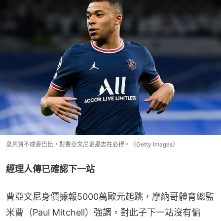
皇馬買不成麥巴比，對曹亞文尼更是志在必得。（Getty Images）
經理人傳已確認下一站
曹亞文尼身價據報5000萬歐元起跳，摩納哥體育總監
米曹（Paul Mitchell）強調，對此子下一站沒有偏