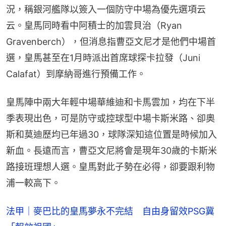
況，稱銀河艦隊以簽入一個防守中場為優先選項云
云。皇馬同時看中阿積士的加雲貝治（Ryan 
Gravenberch），但消息指曹亞文尼才是他們中場首
選，皇馬甚至在1月時派出首席球探卡拉發（Juni 
Calafat）到摩納哥進行預備工作。
皇馬陣中兩大年輕中場華維迪和卡馬雲加，均在下半
季表現出色，可是防守或控球型中場卡斯米路、卻奧
斯和莫迪歷均已年過30，球隊深知這位置是時候加入
新血。長遠而言，曹亞文尼將會是現年30歲的卡斯米
路接班理想人選。皇馬對此子勢在必得，卻要跟利物
浦一較高下。
法甲｜麥巴比的皇馬夢永不完結 自由身留效PSG冀