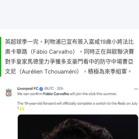
英超球季一完，利物浦已宣布簽入富咸19歲小將法比
奧卡華路（Fábio Carvalho），同時正在與歐聯決賽
對手皇家馬德里力爭獲多支豪門看中的防守中場曹亞
文尼（Aurélien Tchouaméni），積極為來季組軍。