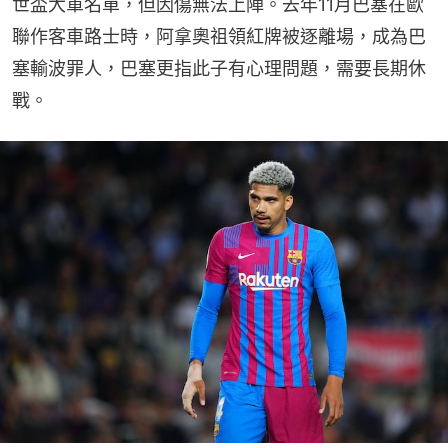
世盃大軍名單，但因傷無法上陣。去年11月巴塞在歐
聯作客車路士時，阿拿奧祖領紅牌被逐離場，成為巴
塞輸波罪人，巴塞更指此子有心理問題，需要長期休
戰。