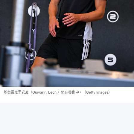
基奧雲尼里安尼（Giovanni Leoni）仍在養傷中。（Getty Images）