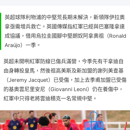
英超球隊利物浦的中堅荒長期未解決，新領隊伊拉奧
拿亟需增兵救亡。英國傳媒指紅軍已經與巴塞隆拿達
成協議，借用烏拉圭國腳中堅朗奴阿拿奧祖（Ronald
Araújo）一季。
英超未開咧紅軍防線已傷兵滿營，今季先有干拿迪自
由身轉投皇馬，然後祖高美斯及新加盟的謝列美查基
（Jeremy Jacquet）已受傷，加上去季甫加盟已受傷
的基奧雲尼里安尼（Giovanni Leoni）仍在養傷中，
紅軍中只得老將雲迪積克一名常規中堅。