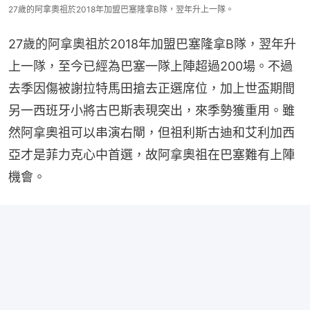
27歲的阿拿奧祖於2018年加盟巴塞隆拿B隊，翌年升上一隊。
27歲的阿拿奧祖於2018年加盟巴塞隆拿B隊，翌年升
上一隊，至今已經為巴塞一隊上陣超過200場。不過
去季因傷被謝拉特馬田搶去正選席位，加上世盃期間
另一西班牙小將古巴斯表現突出，來季勢獲重用。雖
然阿拿奧祖可以串演右閘，但祖利斯古迪和艾利加西
亞才是菲力克心中首選，故阿拿奧祖在巴塞難有上陣
機會。