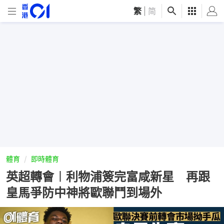
繁
|
简
體育
即時體育
英超轉會︱利物浦簽完富咸新星 再跟
皇馬爭防中神將歐聯鬥到場外