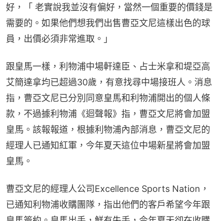
好，「 老實說我並沒有偏好，當然一個重要的價錢是
需要的。如果他們想我們出售曹亞文尼這樣出色的球
員，出價必須非常進取。」
跟皇馬一樣，利物浦中場軒達臣、占士米拿和堤亞高
艾簡達拿均已超過30歲，有意找尋中場接班人。消息
指，曹亞文尼已分別同意皇馬和利物浦開出的個人條
款，不過據利物浦《迴聲報》指，曹亞文尼將會加盟
皇馬。該報報道，根據利物浦內部消息，曹亞文尼的
經理人已通知紅軍，今年夏天這位中場新星將會加盟
皇馬。
曹亞文尼的經理人公司Excellence Sports Nation，
已通知利物浦收購團隊，指出他們的客戶希望今年跟
皇馬簽約。皇馬出手，鮮有失手，今年夏天卻在收購