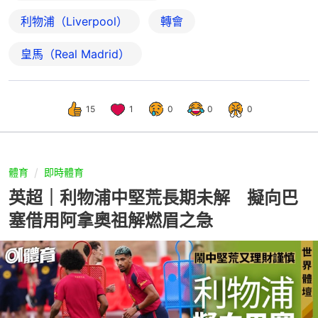
利物浦（Liverpool）
轉會
皇馬（Real Madrid）
15
1
0
0
0
體育
即時體育
英超｜利物浦中堅荒長期未解 擬向巴
塞借用阿拿奧祖解燃眉之急