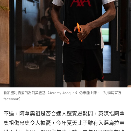
新加盟利物浦的謝列美查基（Jeremy Jacquet）仍未能上陣。（利物浦官方
facebook）
不過，阿拿奧祖是否合適人選實屬疑問，英媒指阿拿
奧祖傷患史令人擔憂，今年夏天此子雖有入選烏拉圭