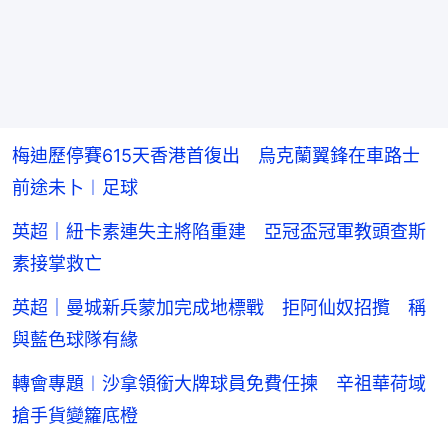
梅迪歷停賽615天香港首復出 烏克蘭翼鋒在車路士
前途未卜︱足球
英超｜紐卡素連失主將陷重建 亞冠盃冠軍教頭查斯
素接掌救亡
英超｜曼城新兵蒙加完成地標戰 拒阿仙奴招攬 稱
與藍色球隊有緣
轉會專題︱沙拿領銜大牌球員免費任揀 辛祖華荷域
搶手貨變籮底橙