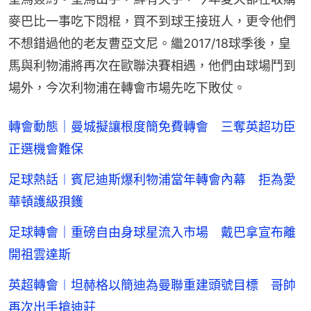
麥巴比一事吃下悶棍，買不到球王接班人，更令他們
不想錯過他的老友曹亞文尼。繼2017/18球季後，皇
馬與利物浦將再次在歐聯決賽相遇，他們由球場鬥到
場外，今次利物浦在轉會市場先吃下敗仗。
轉會動態｜曼城擬讓根度簡免費轉會 三奪英超功臣
正選機會難保
足球熱話︱賓尼迪斯爆利物浦當年轉會內幕 拒為愛
華頓護級孭鑊
足球轉會｜重磅自由身球星流入市場 戴巴拿宣布離
開祖雲達斯
英超轉會︱坦赫格以簡迪為曼聯重建頭號目標 哥帥
再次出手搶迪莊