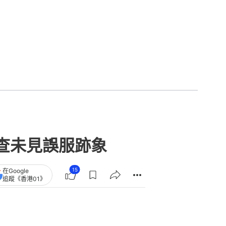
查未見誤服跡象
15
在Google
追蹤《香港01》