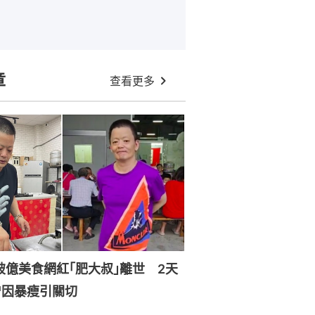
章
查看更多
破億美食網紅｢肥大叔｣離世 2天
曾因暴瘦引關切