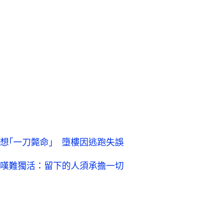
想｢一刀斃命｣ 墮樓因逃跑失誤
嘆難獨活：留下的人須承擔一切