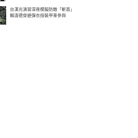
台漢光演習深夜模擬防敵「斬首」
賴清德穿避彈衣搭裝甲車參與