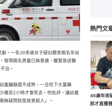
熱門文
悲劇。一名30多歲女子疑似餵食兩名年幼
，發現兩名男童已無意識，雖緊急送醫
告不治。
幼童臟器還不成熟，一旦吃下大量藥
少痛苦2小時才會死去，他批評，讓幼童
46歲年收
毫無疑問就是故意殺人」。
前才直播