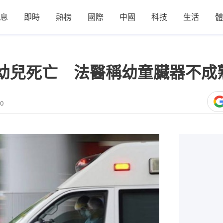
息
即時
熱榜
國際
中國
科技
生活
體
幼兒死亡 法醫稱幼童臟器不成
30