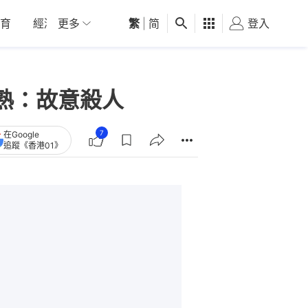
育
經濟
更多
01深圳
繁
觀點
|
简
健康
好食玩飛
登入
女
熟：故意殺人
7
在Google
追蹤《香港01》