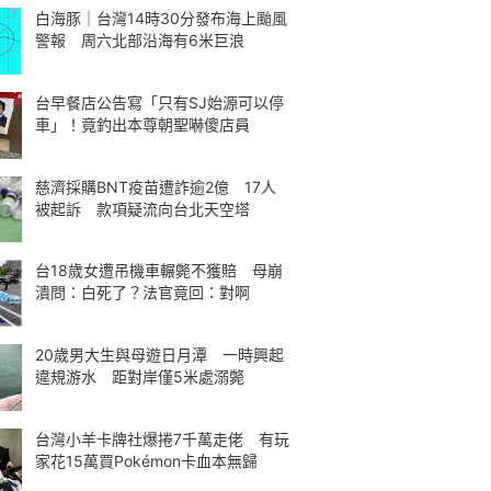
白海豚｜台灣14時30分發布海上颱風
警報 周六北部沿海有6米巨浪
台早餐店公告寫「只有SJ始源可以停
車」！竟釣出本尊朝聖嚇傻店員
慈濟採購BNT疫苗遭詐逾2億 17人
被起訴 款項疑流向台北天空塔
台18歲女遭吊機車輾斃不獲賠 母崩
潰問：白死了？法官竟回：對啊
20歲男大生與母遊日月潭 一時興起
違規游水 距對岸僅5米處溺斃
台灣小羊卡牌社爆捲7千萬走佬 有玩
家花15萬買Pokémon卡血本無歸