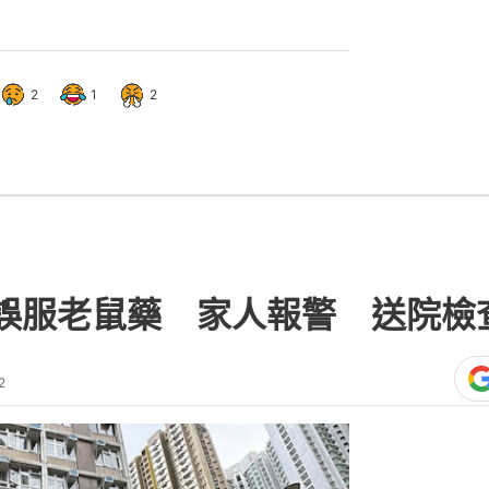
2
1
2
誤服老鼠藥 家人報警 送院檢
2