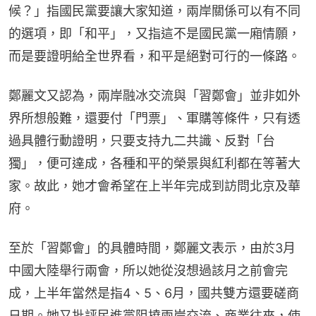
候？」指國民黨要讓大家知道，兩岸關係可以有不同
的選項，即「和平」，又指這不是國民黨一廂情願，
而是要證明給全世界看，和平是絕對可行的一條路。
鄭麗文又認為，兩岸融冰交流與「習鄭會」並非如外
界所想般難，還要付「門票」、軍購等條件，只有透
過具體行動證明，只要支持九二共識、反對「台
獨」，便可達成，各種和平的榮景與紅利都在等著大
家。故此，她才會希望在上半年完成到訪問北京及華
府。
至於「習鄭會」的具體時間，鄭麗文表示，由於3月
中國大陸舉行兩會，所以她從沒想過該月之前會完
成，上半年當然是指4、5、6月，國共雙方還要磋商
日期。她又批評民進黨阻撓兩岸交流、商業往來，使