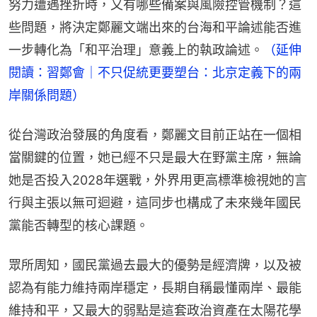
努力遭遇挫折時，又有哪些備案與風險控管機制？這
些問題，將決定鄭麗文端出來的台海和平論述能否進
一步轉化為「和平治理」意義上的執政論述。
（延伸
閱讀：習鄭會｜不只促統更要塑台：北京定義下的兩
岸關係問題）
從台灣政治發展的角度看，鄭麗文目前正站在一個相
當關鍵的位置，她已經不只是最大在野黨主席，無論
她是否投入2028年選戰，外界用更高標準檢視她的言
行與主張以無可迴避，這同步也構成了未來幾年國民
黨能否轉型的核心課題。
眾所周知，國民黨過去最大的優勢是經濟牌，以及被
認為有能力維持兩岸穩定，長期自稱最懂兩岸、最能
維持和平，又最大的弱點是這套政治資產在太陽花學