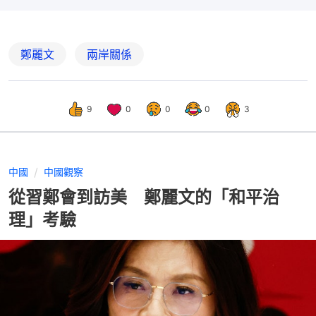
鄭麗文
兩岸關係
9
0
0
0
3
中國
中國觀察
從習鄭會到訪美 鄭麗文的「和平治
理」考驗