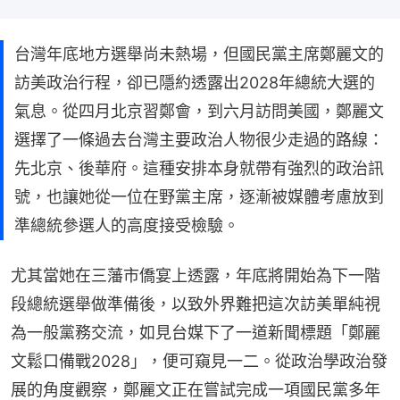
台灣年底地方選舉尚未熱場，但國民黨主席鄭麗文的
訪美政治行程，卻已隱約透露出2028年總統大選的
氣息。從四月北京習鄭會，到六月訪問美國，鄭麗文
選擇了一條過去台灣主要政治人物很少走過的路線：
先北京、後華府。這種安排本身就帶有強烈的政治訊
號，也讓她從一位在野黨主席，逐漸被媒體考慮放到
準總統參選人的高度接受檢驗。
尤其當她在三藩市僑宴上透露，年底將開始為下一階
段總統選舉做準備後，以致外界難把這次訪美單純視
為一般黨務交流，如見台媒下了一道新聞標題「鄭麗
文鬆口備戰2028」，便可窺見一二。從政治學政治發
展的角度觀察，鄭麗文正在嘗試完成一項國民黨多年