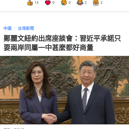
13
0
0
2
2
中國
台灣新聞
鄭麗文紐約出席座談會：習近平承諾只
要兩岸同屬一中甚麼都好商量