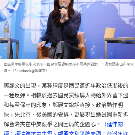
國民黨主鄭麗文多次表明，國民黨要證明兩岸不需兵兇戰危 可憑智慧走出和平大
道。（Facebook@鄭麗文）
鄭麗文的出現，某種程度是國民黨近年政治低潮後的
一種反彈。相較於過去國民黨領導人物給外界留下溫
和甚至保守的印象，鄭麗文說話直接、政治動作明
快，先北京、後美國的安排，更展現出她試圖重新拆
解台灣夾在中美競爭之間困局的企圖心。
（延伸閱
讀：賴清德抗中失靈、鄭麗文和平牌未穩：台灣年底