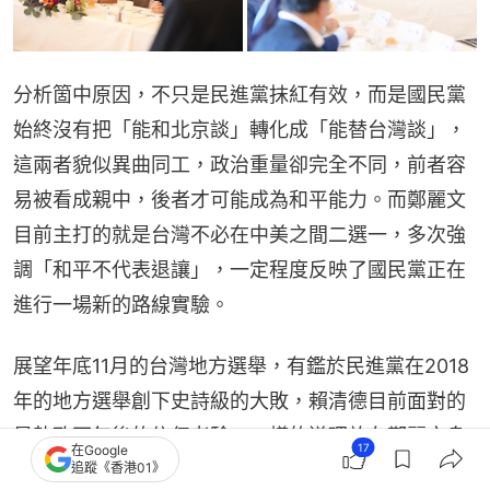
分析箇中原因，不只是民進黨抹紅有效，而是國民黨
始終沒有把「能和北京談」轉化成「能替台灣談」，
這兩者貌似異曲同工，政治重量卻完全不同，前者容
易被看成親中，後者才可能成為和平能力。而鄭麗文
目前主打的就是台灣不必在中美之間二選一，多次強
調「和平不代表退讓」，一定程度反映了國民黨正在
進行一場新的路線實驗。
展望年底11月的台灣地方選舉，有鑑於民進黨在2018
年的地方選舉創下史詩級的大敗，賴清德目前面對的
是執政兩年後的信任考驗，一樣的道理放在鄭麗文身
17
在Google
上，則是檢驗她在台灣社會評價中，是否能從和平倡
追蹤《香港01》