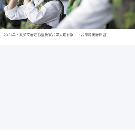
2021年，蔡英文着迷彩盔視察台軍火炮射擊。（台灣總統府供圖）