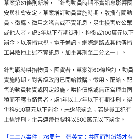
草案第61條則新增，「針對動員時期不實訊息影響國
安與社會安定，草案增訂動員實施時期，散播有關動
員、徵購、徵用之謠言或不實訊息，足生損害於公眾
或他人者，處3年以下有期徒刑、拘役或100萬元以下
罰金。以廣播電視、電子通訊、網際網路或其他傳播
工具散播上述不實訊息，加重其刑至二分之一」。
針對戰時哄抬物價、囤貨者，草案第60條增訂，動員
實施時期，對各級政府已開始徵購、徵用、配給、配
售的動員物資或固定設施，哄抬價格或無正當理由囤
積而不應市銷售者，處1年以上7年以下有期徒刑，得
併科500萬元以下罰金，未遂犯罰之；若是員工犯有
上述罪刑，企業連帶也要科以500萬元以下罰金。
「二二八事件」76周年 蔡英文：共同面對錯誤才有