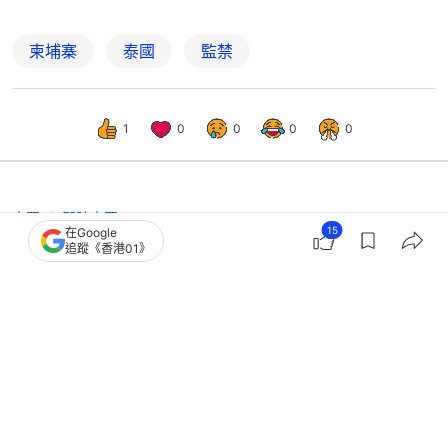
柬埔寨
泰國
監禁
1
0
0
0
0
中國
即時中國
15
在Google
國防部：巨額軍購是民進黨當局壓榨民
追蹤《香港01》
眾的「吸血帳單」