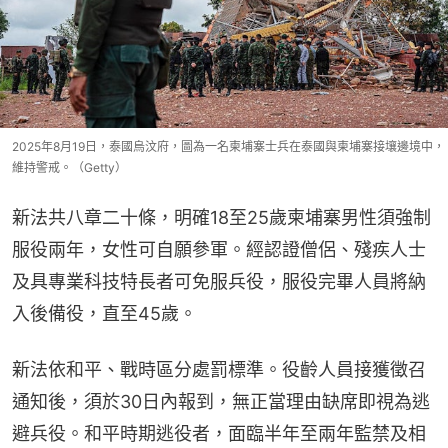
2025年8月19日，泰國烏汶府，圖為一名柬埔寨士兵在泰國與柬埔寨接壤邊境中，
維持警戒。（Getty）
新法共八章二十條，明確18至25歲柬埔寨男性須強制
服役兩年，女性可自願參軍。經認證僧侶、殘疾人士
及具專業科技特長者可免服兵役，服役完畢人員將納
入後備役，直至45歲。
新法依和平、戰時區分處罰標準。役齡人員接獲徵召
通知後，須於30日內報到，無正當理由缺席即視為逃
避兵役。和平時期逃役者，面臨半年至兩年監禁及相