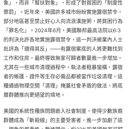
象」，而非「幫扶對象」，形成了對貧困的「制度性
懲罰」。近年來，美國許多城市紛紛實施露宿禁令，
部分地區甚至禁止好心人向流浪漢施粥，將貧困行為
「罪名化」。2024年6月，美國聯邦最高法院以6:3
的判決允許各地實施露宿禁令，這一判決被業內人士
批評為「適得其反」——有露宿案底的人將更難找到
工作和住房，最終導致無家可歸者數量進一步增加。
尤其在一些城市清理過程中，執法者粗暴蠻橫，露宿
者的帳篷、證件等生存必需品都被當作垃圾清理，這
種通過物理空間「清理」掩蓋社會矛盾的做法，將底
層群體推向更絕望的境地。
美國的系統性種族問題嵌入社會制度，使得少數族裔
群體成為「斬殺線」的主要受害者，進一步加劇了這