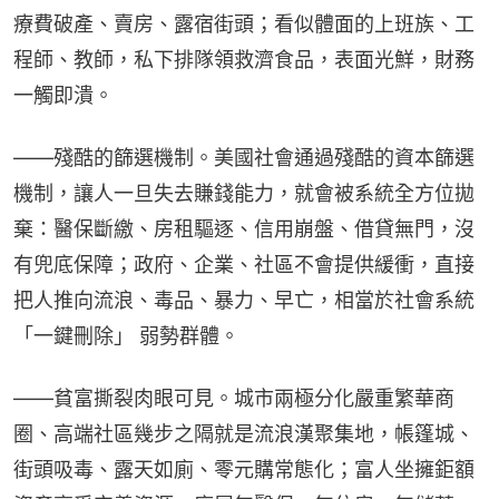
療費破產、賣房、露宿街頭；看似體面的上班族、工
程師、教師，私下排隊領救濟食品，表面光鮮，財務
一觸即潰。
——殘酷的篩選機制。美國社會通過殘酷的資本篩選
機制，讓人一旦失去賺錢能力，就會被系統全方位拋
棄：醫保斷繳、房租驅逐、信用崩盤、借貸無門，沒
有兜底保障；政府、企業、社區不會提供緩衝，直接
把人推向流浪、毒品、暴力、早亡，相當於社會系統 
「一鍵刪除」 弱勢群體。
——貧富撕裂肉眼可見。城市兩極分化嚴重繁華商
圈、高端社區幾步之隔就是流浪漢聚集地，帳篷城、
街頭吸毒、露天如廁、零元購常態化；富人坐擁鉅額