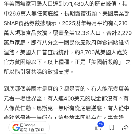
年美國無家可歸人口達到771,480人的歷史峰值，其
中26.6萬人無任何庇護、長期露宿街頭。美國農業部
SNAP食品券數據顯示，2025財年每月平均有4,210
萬人領取食品救濟，覆蓋全美12.3%人口、合計2,279
萬戶家庭，即有八分之一國民依靠政府糧食補貼維持
温飽。美國人口普查局統計，約3,700萬美國人處於
官方貧困線以下。以上種種，正是「美國斬殺線」 之
所以能引發共鳴的數據支撐。
到底哪個美國才是真的？都是真的。有人能花幾萬美
元看一場世界盃，有人連400美元的現金都沒有。有
人像黃仁勳、馬斯克一無所有從底層逆襲，有人從中
產跌落最後一無所有，這些故事同時存在。事實證
29
在Google
明，美國不是山巔之國，也不是人間地獄，它是一個
追蹤《香港01》