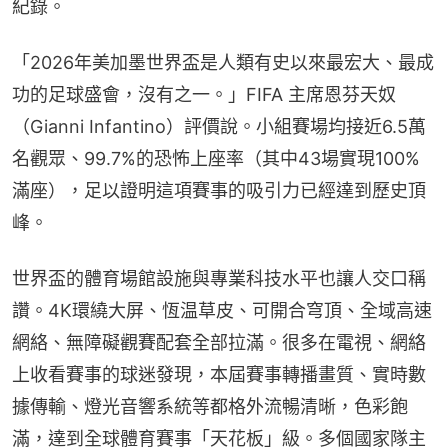
紀錄。
「2026年美加墨世界盃是人類有史以來最宏大、最成
功的足球盛會，沒有之一。」FIFA 主席恩芬天奴
（Gianni Infantino）評價說。小組賽場均接近6.5萬
名觀眾、99.7%的恐怖上座率（其中43場實現100%
滿座），足以證明這項賽事的吸引力已經達到歷史頂
峰。
世界盃的體育場館設施與專業科技水平也讓人交口稱
讚。4K環繞大屏、恆温草皮、可開合穹頂、全域高速
網絡、無障礙觀賽配套全部拉滿。很多在電視、網絡
上收看賽事的球迷發現，本屆賽事轉播畫質、實時數
據傳輸、燈光音響系統等都格外流暢清晰，色彩飽
滿，達到全球體育賽事「天花板」級。多個國家隊主