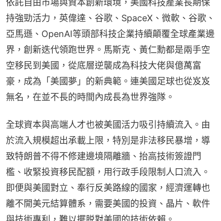
依託自由市場與資本創新環境，美國科技產業長期保
持強勁活力，英偉達、谷歌、SpaceX、微軟、谷歌、
亞馬遜、OpenAI等頭部科技企業持續顛覆全球產業邊
界，創新迭代領跑世界。馬斯克、黃仁勳都是兩手空
空移民到美國，從底層逆襲成為科技大佬與億萬富
豪，成為「美國夢」的新典範。連美國足球也從岌岌
無名，在並不長的時間內成長為世界強隊。
全球資本與高端人才也被美國活力吸引持續流入。由
於流入規模超出承載上限，特別是非法移民暴增，導
致特朗普不得不修建邊境隔離牆、抬高技術簽證門
檻、收緊投資移民配額，用行政手段限制人口流入。
即便與美國對立、奉行反美路線的國家，經濟運轉也
離不開美元結算體系，需要美國的投資、晶片、軟件
與技術專利，難以擺脱對美國的技術依賴。