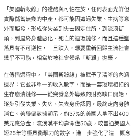
「美國斬殺線」的殘酷與可怕在於，任何表面光鮮但
實際儲蓄無幾的中產，都可能因遭遇失業、生病等意
外而觸發，形成從失業到失去固定住所，到流浪街
頭，到最終身體惡化、死亡的連環鏈條。而且這種墜
落具有不可逆性，一旦跌入，想要重新回歸主流社會
幾乎不可能，相當於被社會體系「斬殺」拋棄。
在傳播過程中，「美國斬殺線」被賦予了清晰的內涵
邊界：它並非單一的收入數字，而是一套環環相扣的
生存崩潰鏈條——從突發意外導致的財務缺口開始，
逐步引發失業、失房、失去身份認同，最終走向身體
消亡。美聯儲數據顯示，約37%的美國人拿不出400
美元應急金，流浪漢平均壽命僅50歲，較普通美國人
短25年等極具衝擊力的數字，進一步強化了這一概念