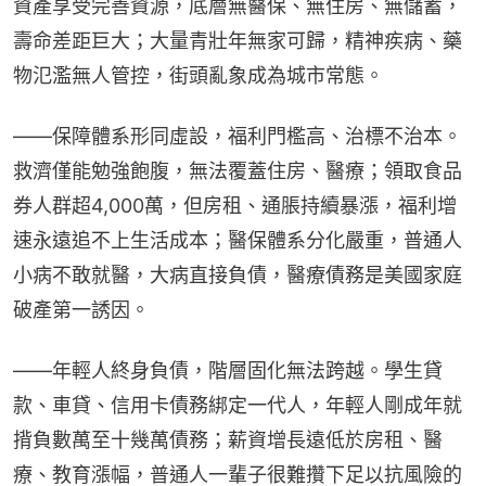
資產享受完善資源，底層無醫保、無住房、無儲蓄，
壽命差距巨大；大量青壯年無家可歸，精神疾病、藥
物氾濫無人管控，街頭亂象成為城市常態。
——保障體系形同虛設，福利門檻高、治標不治本。
救濟僅能勉強飽腹，無法覆蓋住房、醫療；領取食品
券人群超4,000萬，但房租、通脹持續暴漲，福利增
速永遠追不上生活成本；醫保體系分化嚴重，普通人
小病不敢就醫，大病直接負債，醫療債務是美國家庭
破產第一誘因。
——年輕人終身負債，階層固化無法跨越。學生貸
款、車貸、信用卡債務綁定一代人，年輕人剛成年就
揹負數萬至十幾萬債務；薪資增長遠低於房租、醫
療、教育漲幅，普通人一輩子很難攢下足以抗風險的