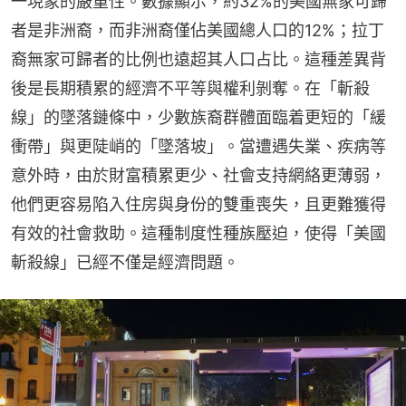
一現象的嚴重性。數據顯示，約32%的美國無家可歸
者是非洲裔，而非洲裔僅佔美國總人口的12%；拉丁
裔無家可歸者的比例也遠超其人口占比。這種差異背
後是長期積累的經濟不平等與權利剝奪。在「斬殺
線」的墜落鏈條中，少數族裔群體面臨着更短的「緩
衝帶」與更陡峭的「墜落坡」。當遭遇失業、疾病等
意外時，由於財富積累更少、社會支持網絡更薄弱，
他們更容易陷入住房與身份的雙重喪失，且更難獲得
有效的社會救助。這種制度性種族壓迫，使得「美國
斬殺線」已經不僅是經濟問題。