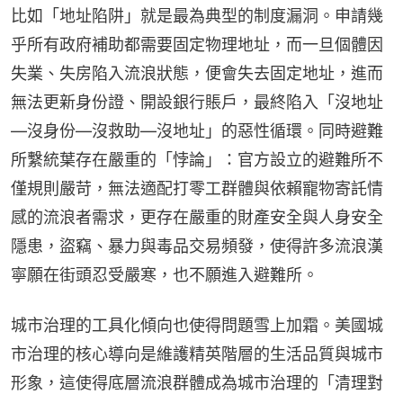
比如「地址陷阱」就是最為典型的制度漏洞。申請幾
乎所有政府補助都需要固定物理地址，而一旦個體因
失業、失房陷入流浪狀態，便會失去固定地址，進而
無法更新身份證、開設銀行賬戶，最終陷入「沒地址
—沒身份—沒救助—沒地址」的惡性循環。同時避難
所繫統葉存在嚴重的「悖論」：官方設立的避難所不
僅規則嚴苛，無法適配打零工群體與依賴寵物寄託情
感的流浪者需求，更存在嚴重的財產安全與人身安全
隱患，盜竊、暴力與毒品交易頻發，使得許多流浪漢
寧願在街頭忍受嚴寒，也不願進入避難所。
城市治理的工具化傾向也使得問題雪上加霜。美國城
市治理的核心導向是維護精英階層的生活品質與城市
形象，這使得底層流浪群體成為城市治理的「清理對