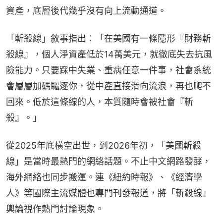
資產，底層後代幾乎沒有向上流動通道。
「斬殺線」敘事指出：「在美國有一條隱形『財務斬
殺線』，個人淨資產低於14萬美元，就徹底失去抗風
險能力。只要踩中失業、重病任意一件事，社會系統
會層層加碼驅逐你，從中產直接滑向流浪，再也爬不
回來。低於這條線的人，本質隨時會被社會『斬
殺』。」
從2025年底橫空出世，到2026年初，「美國斬殺
線」是當時最熱門的網絡話題。不止中文網路發酵，
海外網絡也同步搬運。連《紐約時報》、《經濟學
人》等國際主流媒體也專門刊發報道，將「斬殺線」
輿論視作熱門討論現象。