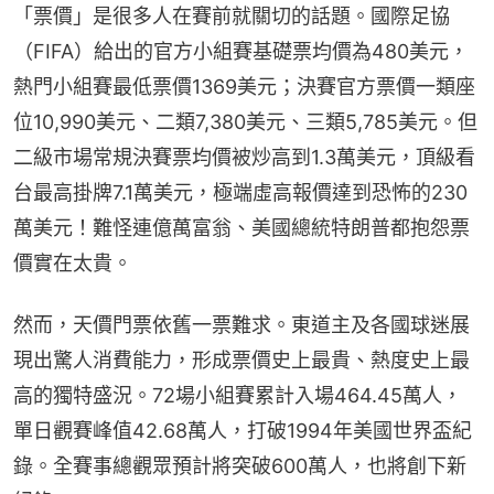
「票價」是很多人在賽前就關切的話題。國際足協
（FIFA）給出的官方小組賽基礎票均價為480美元，
熱門小組賽最低票價1369美元；決賽官方票價一類座
位10,990美元、二類7,380美元、三類5,785美元。但
二級市場常規決賽票均價被炒高到1.3萬美元，頂級看
台最高掛牌7.1萬美元，極端虛高報價達到恐怖的230
萬美元！難怪連億萬富翁、美國總統特朗普都抱怨票
價實在太貴。
然而，天價門票依舊一票難求。東道主及各國球迷展
現出驚人消費能力，形成票價史上最貴、熱度史上最
高的獨特盛況。72場小組賽累計入場464.45萬人，
單日觀賽峰值42.68萬人，打破1994年美國世界盃紀
錄。全賽事總觀眾預計將突破600萬人，也將創下新