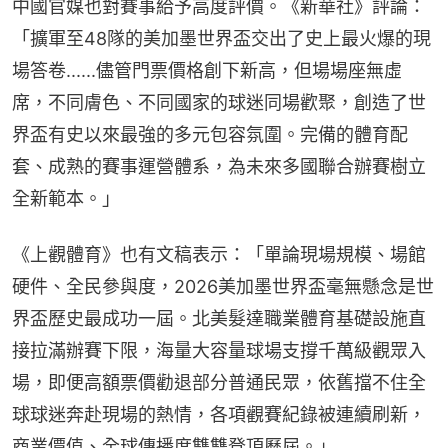
中國官媒也對賽事給予高度評價。《新華社》評論：
「擴軍至48隊的美加墨世界盃交出了史上最火爆的現
場答卷......儘管門票價格創下新高，但場場座無虛
席，不同膚色、不同國家的球迷同場歡聚，創造了世
界盃有史以來最強的多元包容氛圍。完備的體育配
套、成熟的賽事運營體系，為未來多國聯合辦賽樹立
全新範本。」
《上觀體育》也有文稿表示：「單論現場規模、場館
硬件、全民參與度，2026美加墨世界盃毫無懸念是世
界盃歷史最成功一屆。北美髮達職業體育基礎設施直
接拉滿辦賽下限，海量大容量球場支撐千萬級觀眾入
場，即便高額票價勸退部分普通民眾，依舊擋不住全
球球迷奔赴現場的熱情，各項觀賽紀錄被連續刷新，
商業價值、全球傳播度雙雙登頂歷屆。」