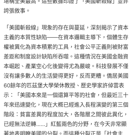
堪稱全美最高。這些數據印證了「美國斬殺線」並非
誇張敘事。
「美國斬殺線」現象的存在與蔓延，深刻揭示了資本
主義的本質性缺陷——在資本邏輯主導下，個體生存
權被異化為資本積累的工具，社會公平正義則被財富
差距和制度設計缺陷所吞噬。這種情況在美國金融資
本崛起、產業空心化後變得尤為嚴峻。科技發展不僅
沒有讓多數人的生活變得更好，反而更糟。僑居美國
60餘年的匹茲堡大學榮休教授、歷史學家許倬雲表
示：「美國本來是一個還算平等的社會，但最近三十
年來迅速變化，現在大概已經進入長程演變的第三個
階段：貧富差異的程度加大，各階層之間彼此異化，
已經無法逆轉……」紅藍兩色的分野，在今天非常顯
著地表明瞭美國的分裂。而這種分裂正是「社會主