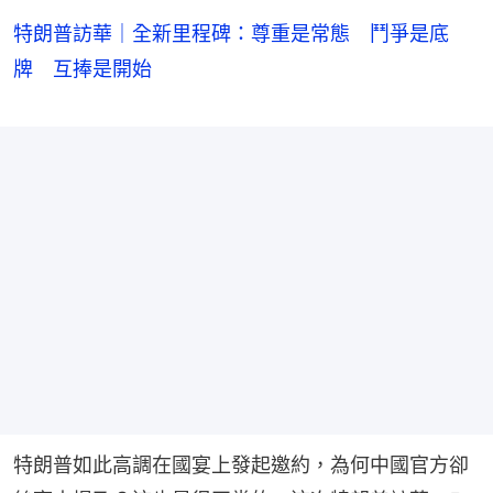
特朗普訪華｜全新里程碑：尊重是常態 鬥爭是底
牌 互捧是開始
特朗普如此高調在國宴上發起邀約，為何中國官方卻