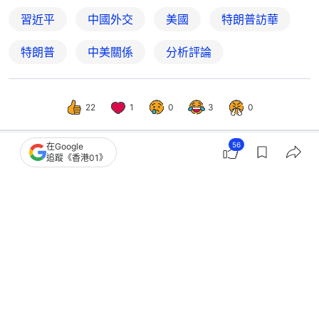
習近平
中國外交
美國
特朗普訪華
特朗普
中美關係
分析評論
22
1
0
3
0
56
在Google
追蹤《香港01》
國際
國際分析
美國這次沒牌可打，中國為什麼如此高
規格禮遇特朗普？