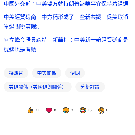
中國‌外交部：中美雙方就特朗普訪華事宜保持着溝通
中美經貿磋商｜中方稱形成了一些新共識 促美取消
單邊關稅等限制
何立峰今晤貝森特 新華社：中美新一輪經貿磋商是
機遇也是考驗
特朗普
中美關係
伊朗
美伊關係（美國伊朗關係）
分析評論
41
0
0
15
0