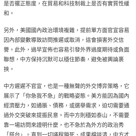
是否擺正態度，在貿易和科技制裁上是否有實質性緩
和。
另外，美國國內政治環境複雜，提前單方面官宣容易
因內部變數導致訪問推遲或取消，這會損害外交信
譽。此外，過早宣佈也容易引發外界過度期待或負面
聯想，中方保持沉默可以穩住節奏，避免被輿論裹
挾。
中方遲遲不官宣，也是一種無聲的外交博弈策略，它
展示了「你急我不急」的戰略姿態。美方能因為國內
經濟壓力，如通脹、債務，或選舉需求，迫切需要通
過外交突破來提振民意。而中方則穩如泰山，不需要
靠一場訪問來證明什麼，也不急於為外方的政治秀
「搭台」。直到一切議程鎖死、成果檔談清，中方才