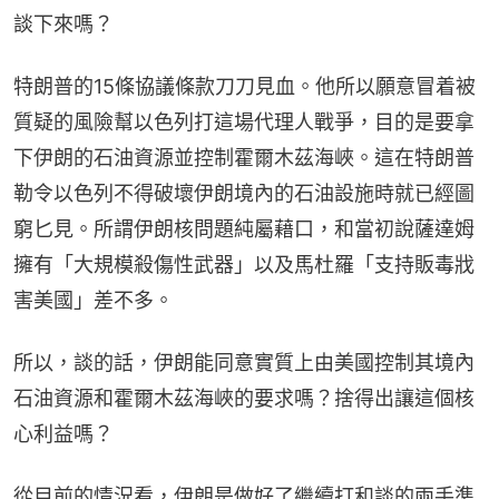
談下來嗎？
特朗普的15條協議條款刀刀見血。他所以願意冒着被
質疑的風險幫以色列打這場代理人戰爭，目的是要拿
下伊朗的石油資源並控制霍爾木茲海峽。這在特朗普
勒令以色列不得破壞伊朗境內的石油設施時就已經圖
窮匕見。所謂伊朗核問題純屬藉口，和當初說薩達姆
擁有「大規模殺傷性武器」以及馬杜羅「支持販毒戕
害美國」差不多。
所以，談的話，伊朗能同意實質上由美國控制其境內
石油資源和霍爾木茲海峽的要求嗎？捨得出讓這個核
心利益嗎？
從目前的情況看，伊朗是做好了繼續打和談的兩手準