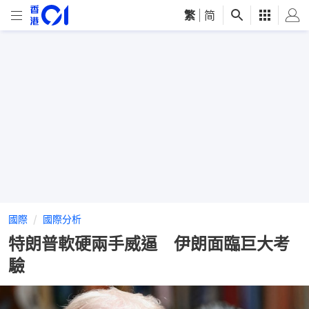
繁
|
简
國際
國際分析
特朗普軟硬兩手威逼 伊朗面臨巨大考
驗