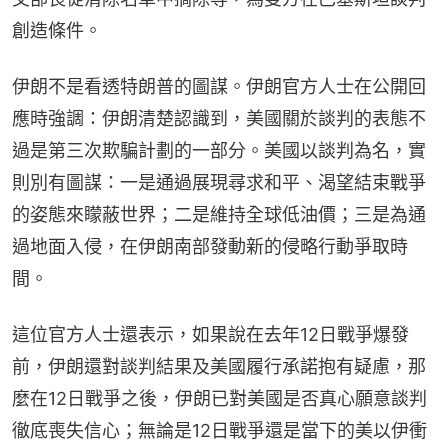
創造條件。
伊朗不是看透特朗普的圖謀。伊朗官方人士在公開回
應時強調：伊朗清楚認識到，美國關於談判的表態不
過是第三次欺騙計劃的一部分。美國以談判為名，實
則別有圖謀：一是通過展現尋求和平、渴望結束戰爭
的姿態來矇蔽世界；二是維持全球低油價；三是為通
過地面入侵，在伊朗南部發動新的侵略行動爭取時
間。
這位官方人士還表示，如果說在去年12日戰爭爆發
前，伊朗還對談判結果及美國履行承諾抱有疑慮，那
麼在12日戰爭之後，伊朗已對美國是否真心願意談判
徹底喪失信心；無論是12日戰爭還是當下的美以伊衝