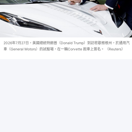
2026年7月27日，美國總統特朗普（Donald Trump）到訪密歇根根州，於通用汽
車（General Motors）的試驗場，在一輛Corvette 跑車上簽名。 （Reuters）