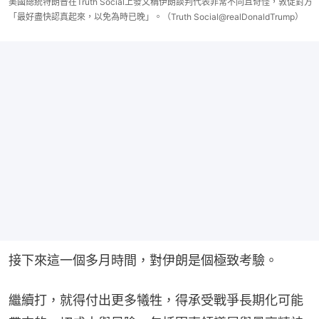
美國總統特朗普在Truth Social上發文稱伊朗談判代表非常不同且奇怪，敦促對方
「最好盡快認真起來，以免為時已晚」。（Truth Social@realDonaldTrump）
接下來這一個多月時間，對伊朗是個極致考驗。
繼續打，就得付出更多犧牲，得承受戰爭長期化可能