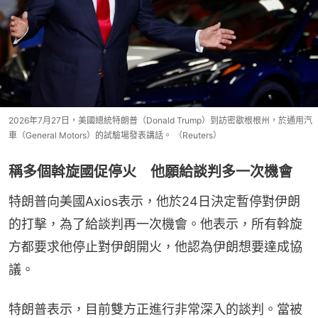
2026年7月27日，美國總統特朗普（Donald Trump）到訪密歇根根州，於通用汽
車（General Motors）的試驗場發表講話。 （Reuters）
稱多個斡旋國促停火 他願給談判多一次機會
特朗普向美國Axios表示，他於24日決定暫停對伊朗
的打擊，為了給談判再一次機會。他表示，所有斡旋
方都要求他停止對伊朗開火，他認為伊朗想要達成協
議。
特朗普表示，目前雙方正進行非常深入的談判。當被