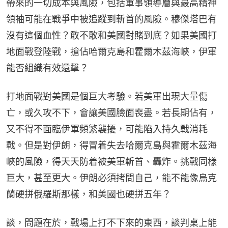
帶來的一切成本與風險，包括軍事領導層與最高精神
領袖可能在戰爭中被追蹤到斬首的風險。穆傑塔巴有
沒有這個血性？敢不敢和美國對賭到底？如果美國打
地面戰登陸戰，搶佔哈爾克島和霍爾木茲海峽，伊軍
能否組織有效還擊？
打地面戰對美國是個巨大考驗。若美軍出現大量傷
亡，或久攻不下，會讓美國臉面喪盡。若長期佔有，
又不得不面臨伊軍頻繁襲擾，可能陷入持久戰消耗
戰。但是對伊朗，得冒着失去哈爾克島與霍爾木茲海
峽的風險，得天天防着被美軍斬首、轟炸。挑戰同樣
巨大，甚至更大。伊朗必須拷問自己，能不能像烏克
蘭硬拼俄羅斯那樣，和美國也硬拼五年？
談，問題在於，戰場上打不下來的東西，談判桌上能