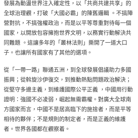
發展為動盪世界注入確定性，以「共商共建共享」的
全球治理觀，打破「大國必霸」的陳舊邏輯 。不搞陣
營對抗，不搞強權政治，而是以平等尊重對待每一個
國家，以開放包容擁抱世界文明，以務實行動解決共
同難題 。這讓多年的「叢林法則」撕開了一道大口
子。也讓所有國家有了其他的選項。
從「一帶一路」聯通五洲，到全球發展倡議助力多國
振興；從斡旋沙伊復交，到推動熱點問題政治解決；
從堅守多邊主義，到維護國際公平正義 ，中國用行動
證明：強國不必凌弱，崛起無需霸權。對廣大全球南
方國家而言，中國不是居高臨下的施捨者，而是平等
相待的夥伴；不是規則的制定者，而是正義的維護
者。世界各國都在觀察着。