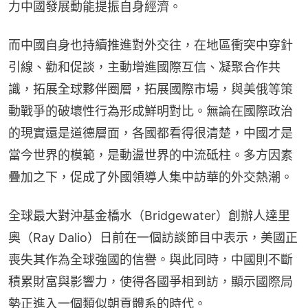
力中國發展動能提振自身經濟。
而中國自身也持續推進對外交往，在地區衝突中穿針
引線、勸和促談，主動增進國際互信、凝聚合作共
識，拓展全球夥伴圈層，拓展國際市場，與美俄等策
動戰爭的破壞性行為形成鮮明對比。無論在國際政治
的現實還是道德層面，各國都看得很清楚，中國才是
當今世界的模範，是動盪世界的中流砥柱。多方因素
疊加之下，促成了外國領導人集中訪華的外交熱潮。
全球最大對沖基金橋水（Bridgewater）創辦人達里
奧（Ray Dalio）日前在一個訪談節目中表示，美國正
喪失其作為全球強國的信譽。與此同時，中國則不斷
積累財富與影響力，使得各國爭相到訪，顯示國際局
勢正進入一個類似朝貢體系的時代。