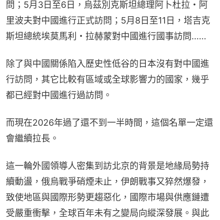
問；5月3日至6日，烏茲別克斯坦總理阿卜杜拉・阿
里波夫對中國進行正式訪問；5月8日至11日，塔吉克
斯坦總統埃莫馬利・拉赫蒙對中國進行國事訪問......
除了與中國關係陷入歷史性低谷的日本沒有對中國進
行訪問，其它比較有區域或全球影響力的國家，幾乎
都已經對中國進行過訪問。
而現在2026年過了還不到一半時間，這個名單一定還
會繼續拉長。
這一輪外國領導人密集到訪北京的背景是地緣局勢持
續動盪，俄烏戰爭硝煙未止，伊朗戰事又猝然爆發，
致使地區與國際形勢更趨惡化，國際市場與供應鏈遭
受嚴重衝擊，全球百年未有之變局向縱深發展。與此