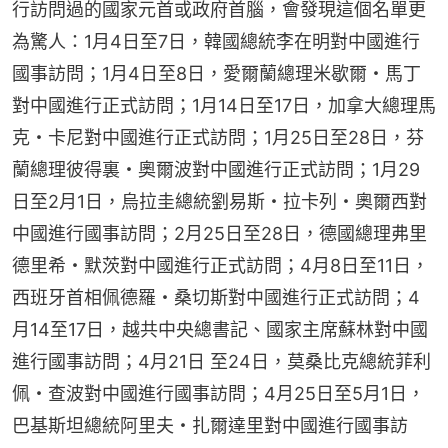
行訪問過的國家元首或政府首腦，會發現這個名單更
為驚人：1月4日至7日，韓國總統李在明對中國進行
國事訪問；1月4日至8日，愛爾蘭總理米歇爾・馬丁
對中國進行正式訪問；1月14日至17日，加拿大總理馬
克・卡尼對中國進行正式訪問；1月25日至28日，芬
蘭總理彼得裏・奧爾波對中國進行正式訪問；1月29
日至2月1日，烏拉圭總統劉易斯・拉卡列・奧爾西對
中國進行國事訪問；2月25日至28日，德國總理弗里
德里希・默茨對中國進行正式訪問；4月8日至11日，
西班牙首相佩德羅・桑切斯對中國進行正式訪問；4
月14至17日，越共中央總書記、國家主席蘇林對中國
進行國事訪問；4月21日 至24日，莫桑比克總統菲利
佩・查波對中國進行國事訪問；4月25日至5月1日，
巴基斯坦總統阿里夫・扎爾達里對中國進行國事訪