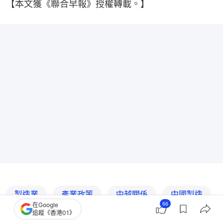
【本文獲《聯合早報》授權轉載。】
製造業
產業政策
中越關係
中國製造
66
在Google
追蹤《香港01》
越南
聯合早報