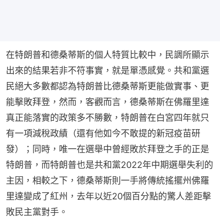
在特朗普和德桑蒂斯的個人特質比較中，民調所顯示
出來的結果若非不符事實，就是單憑感覺。共和黨選
民絕大多數都認為特朗普比德桑蒂斯更能做實事、更
能擊敗拜登，然而，客觀而言，德桑蒂斯在佛羅里達
真正能落實的政策多不勝數，特朗普在白宮四年就只
有一項減稅政績（還有他如今不敢提的新冠疫苗研
發）；同時，唯一在選舉中曾經敗於拜登之手的正是
特朗普，而特朗普也是共和黨2022年中期選舉失利的
主因，相較之下，德桑蒂斯則一手將傳統搖擺州佛羅
里達變成了紅州，去年以近20個百分點的驚人差距擊
敗民主黨對手。