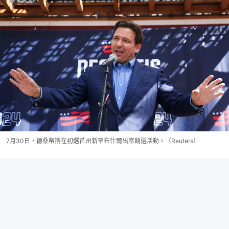
7月30日，德桑蒂斯在初選首州新罕布什爾出席競選活動。（Reuters）