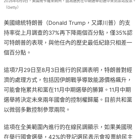
2026年6月9日，美國南卡羅來納州，圖為選民在中期選舉初選中來到票站投票。
（Getty）
美國總統特朗普（Donald Trump，又譯川普）的支
持率從上月調查的37%再下降兩個百分點，僅35%認
可特朗普的表現，與他任內的歷史最低紀錄只相差一
個百分點。
這項7月29日至8月3日進行的民調表明，特朗普對經
濟的處理方式，包括因伊朗戰爭導致能源價格飆升，
可能會拖累共和黨在11月中期選舉的勝算。11月中期
選舉將決定未來兩年國會的控制權歸屬。目前共和黨
以微弱多數控制參眾兩院。
這項在全美範圍內進行的在線民調顯示，如果美國現
在舉行國會選舉，42%的登記選民表示會投票給民主