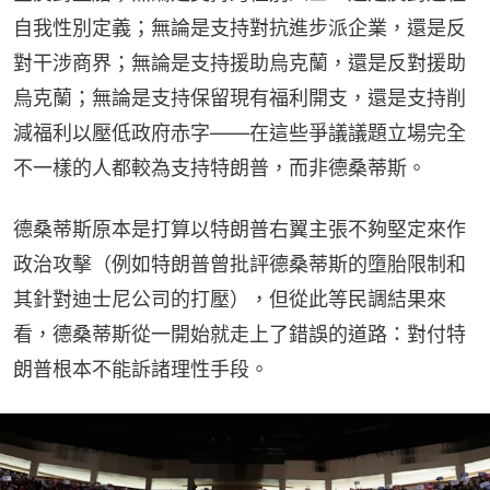
自我性別定義；無論是支持對抗進步派企業，還是反
對干涉商界；無論是支持援助烏克蘭，還是反對援助
烏克蘭；無論是支持保留現有福利開支，還是支持削
減福利以壓低政府赤字——在這些爭議議題立場完全
不一樣的人都較為支持特朗普，而非德桑蒂斯。
德桑蒂斯原本是打算以特朗普右翼主張不夠堅定來作
政治攻擊（例如特朗普曾批評德桑蒂斯的墮胎限制和
其針對迪士尼公司的打壓），但從此等民調結果來
看，德桑蒂斯從一開始就走上了錯誤的道路：對付特
朗普根本不能訴諸理性手段。