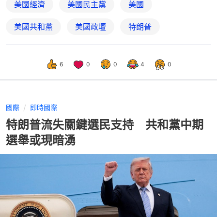
美國經濟
美國民主黨
美國
美國共和黨
美國政壇
特朗普
6
0
0
4
0
國際
即時國際
特朗普流失關鍵選民支持 共和黨中期
選舉或現暗湧