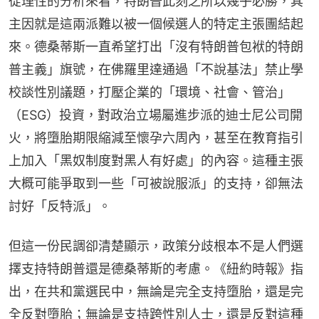
從理性的分析來看，特朗普此刻之所以幾乎必勝，其
主因就是這兩派難以被一個候選人的特定主張團結起
來。德桑蒂斯一直希望打出「沒有特朗普包袱的特朗
普主義」旗號，在佛羅里達通過「不說基法」禁止學
校談性別議題，打壓企業的「環境、社會、管治」
（ESG）投資，對政治立場屬進步派的迪士尼公司開
火，將墮胎期限縮減至懷孕六周內，甚至在教育指引
上加入「黑奴制度對黑人有好處」的內容。這種主張
大概可能爭取到一些「可被說服派」的支持，卻無法
討好「反特派」。
但這一份民調卻清楚顯示，政策分歧根本不是人們選
擇支持特朗普還是德桑蒂斯的考慮。《紐約時報》指
出，在共和黨選民中，無論是完全支持墮胎，還是完
全反對墮胎；無論是支持跨性別人士，還是反對這種