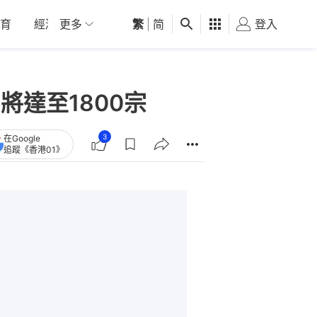
育
經濟
更多
01深圳
繁
觀點
|
简
健康
好食玩飛
登入
女
將達至1800宗
3
在Google
追蹤《香港01》