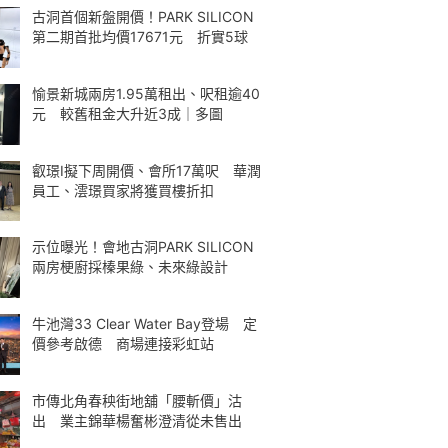
古洞首個新盤開價！PARK SILICON
第二期首批均價17671元 折實5球
愉景新城兩房1.95萬租出、呎租逾40
元 較舊租金大升近3成｜多圖
叡璟I擬下周開價、會所17萬呎 華潤
員工、澐璟買家將獲買樓折扣
示位曝光！會地古洞PARK SILICON
兩房梗廚採榛果綠、未來綠設計
牛池灣33 Clear Water Bay登場 定
價參考啟德 商場連接彩虹站
市傳北角春秧街地舖「腰斬價」沽
出 業主錦華楊奮彬澄清從未售出