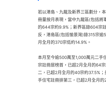
若以港島、九龍及新界三區劃分，本月
冊量按月表現，當中九龍區(包括將軍
的644宗約9.9%；新界區錄604宗
反，港島區(包括愉景灣)錄315宗逾5
月全月的370宗低約14.9%。
本月至今逾500萬至1,000萬元二
宗註冊居榜首，已超2月全月的64宗約15
二，已超2月全月的40宗約37.5%；
手住宅註冊排第三，已超2月全月的26