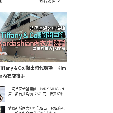
章
查看更多
ffany & Co.撤出時代廣場 Kim
ian內衣店接手
古洞首個新盤開價！PARK SILICON
第二期首批均價17671元 折實5球
愉景新城兩房1.95萬租出、呎租逾40