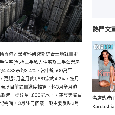
熱門文
據香港置業資料研究部綜合土地註冊處
二手住宅(包括二手私人住宅及二手公營房
4,483宗約3.4%，當中逾500萬至
冊，更超2月全月的1,561宗約4.2%，按月
；若以目前註冊進度推算，料3月全月逾
冊量將進一步達至1,800宗水平。鑑於簽署買
名店洗牌!Ti
記需時，3月註冊個案一般主要反映2月
Kardash