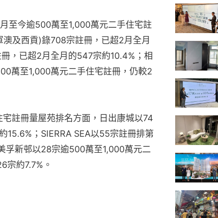
至今逾500萬至1,000萬元二手住宅註
澳及西貢)錄708宗註冊，已超2月全月
註冊，已超2月全月的547宗約10.4%；相
00萬至1,000萬元二手住宅註冊，仍較2
手住宅註冊量屋苑排名方面，日出康城以74
.6%；SIERRA SEA以55宗註冊排第
美孚新邨以28宗逾500萬至1,000萬元二
宗約7.7%。