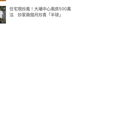
住宅現炒風！大埔中心兩房500萬
沽 炒家兩個月炒貴「半球」