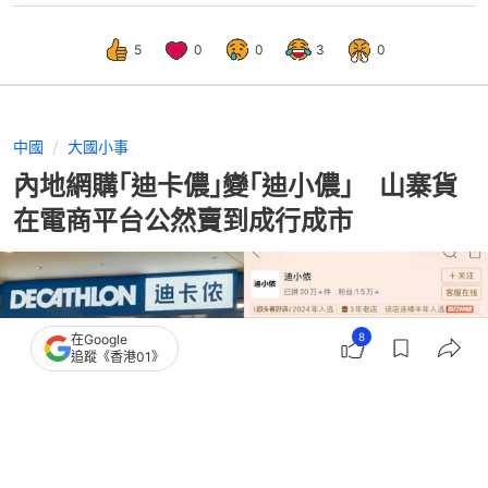
5
0
0
3
0
中國
大國小事
內地網購｢迪卡儂｣變｢迪小儂｣ 山寨貨
在電商平台公然賣到成行成市
8
在Google
追蹤《香港01》