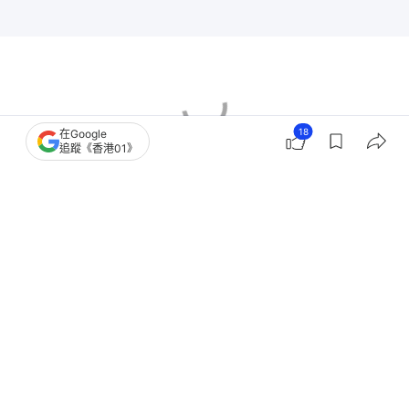
18
在Google
追蹤《香港01》
香港天文台
天氣
香港暴雨
極端天氣
酷熱天氣
颱風
旅遊通識
12
0
1
0
0
中國
即時中國