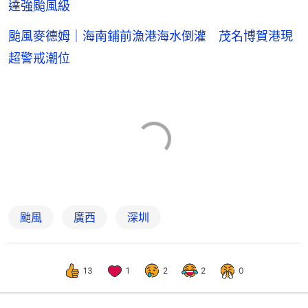
達強颱風級
颱風麥德姆｜海南鋪前漁港海水倒灌 茂名博賀港現
超警戒潮位
颱風
廣西
深圳
13
1
2
2
0