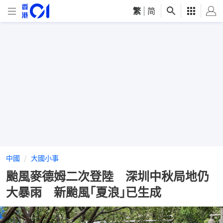
繁
|
简
中國
大國小事
颱風麥德姆二次登陸 深圳中秋局地仍
大暴雨 新颱風｢夏浪｣已生成