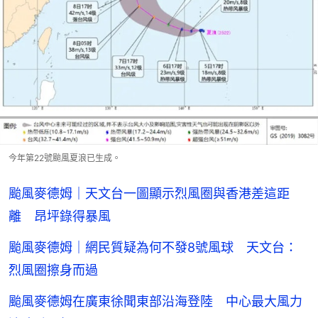
今年第22號颱風夏浪已生成。
颱風麥德姆｜天文台一圖顯示烈風圈與香港差這距
離 昂坪錄得暴風
颱風麥德姆｜網民質疑為何不發8號風球 天文台：
烈風圈擦身而過
颱風麥德姆在廣東徐聞東部沿海登陸 中心最大風力