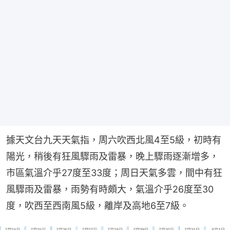
據天文台九天天氣指，周六吹西北風4至5級，初時有
陽光，稍後有狂風驟雨及雷暴，晚上驟雨逐漸增多，
市區氣溫介乎27度至33度；周日天氣多雲，間中有狂
風驟雨及雷暴，雨勢有時頗大，氣溫介乎26度至30
度，吹西至西南風5級，離岸及高地6至7級。