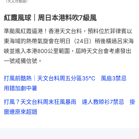
（天文台截圖）
紅霞風球｜周日本港料吹7級風
準颱風紅霞逼港！香港天文台料，預料位於菲律賓以
東海域的熱帶氣旋會在明日（24日）稍後橫過呂宋海
峽並進入本港800公里範圍，屆時天文台會考慮發出
一號戒備信號。
打風前酷熱｜天文台料周五分區35°C 風扇3禁忌
用錯加劇中暑
打風？天文台料周末狂風暴雨 達人教晾衫7禁忌 掛
窗邊原來超錯