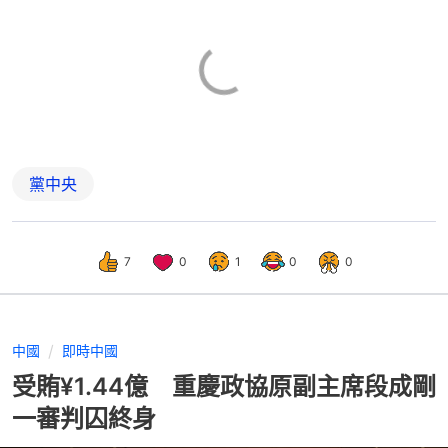
黨中央
7
0
1
0
0
中國
即時中國
受賄¥1.44億 重慶政協原副主席段成剛
一審判囚終身