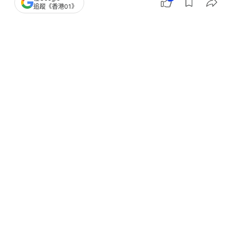
受賄1.39億餘元 上海市委原常委朱芝
追蹤《香港01》
松一審被判死緩
撰文：
盛昀
出版：
2026-06-23 20:30
更新：
2026-06-23 20:30