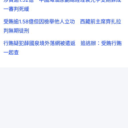
一審判死緩
受賄逾1.58億但因檢舉他人立功 西藏前主席齊扎拉
判無期徒刑
行賄疑犯薛國泉境外落網被遣返 追逃辦：受賄行賄
一起查