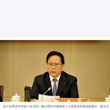
浙江省寧波市中級人民法院一審公開宣判福建省人大常委會原黨組副書記、副主任