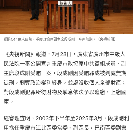
受賄1.44億人民幣，重慶政協原副主席段成剛一審判無期。（央視新聞）
《央視新聞》報道，7月28日，廣東省廣州市中級人
民法院一審公開宣判重慶市政協原中共黨組成員、副
主席段成剛受賄一案，段成剛因受賄罪成被判處無期
徒刑，剝奪政治權利終身，並處沒收個人全部財產；
對段成剛犯罪所得財物及孳息依法予以追繳，上繳國
庫。
經審理查明，2003年下半年至2025年3月，段成剛利
用擔任重慶市江北區委常委、副區長，巴南區委副書