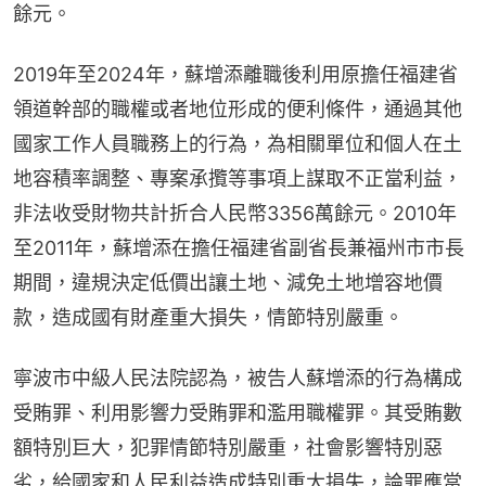
餘元。
2019年至2024年，蘇增添離職後利用原擔任福建省
領道幹部的職權或者地位形成的便利條件，通過其他
國家工作人員職務上的行為，為相關單位和個人在土
地容積率調整、專案承攬等事項上謀取不正當利益，
非法收受財物共計折合人民幣3356萬餘元。2010年
至2011年，蘇增添在擔任福建省副省長兼福州市市長
期間，違規決定低價出讓土地、減免土地增容地價
款，造成國有財產重大損失，情節特別嚴重。
寧波市中級人民法院認為，被告人蘇增添的行為構成
受賄罪、利用影響力受賄罪和濫用職權罪。其受賄數
額特別巨大，犯罪情節特別嚴重，社會影響特別惡
劣，給國家和人民利益造成特別重大損失，論罪應當