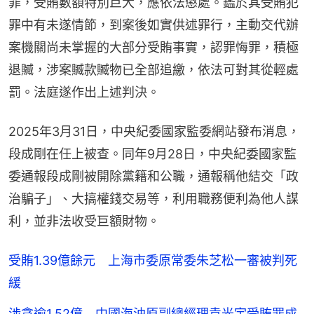
罪，受賄數額特別巨大，應依法懲處。鑑於其受賄犯
罪中有未遂情節，到案後如實供述罪行，主動交代辦
案機關尚未掌握的大部分受賄事實，認罪悔罪，積極
退贓，涉案贓款贓物已全部追繳，依法可對其從輕處
罰。法庭遂作出上述判決。
2025年3月31日，中央紀委國家監委網站發布消息，
段成剛在任上被查。同年9月28日，中央紀委國家監
委通報段成剛被開除黨籍和公職，通報稱他結交「政
治騙子」、大搞權錢交易等，利用職務便利為他人謀
利，並非法收受巨額財物。
受賄1.39億餘元 上海市委原常委朱芝松一審被判死
緩
涉貪逾1.52億 中國海油原副總經理袁光宇受賄罪成