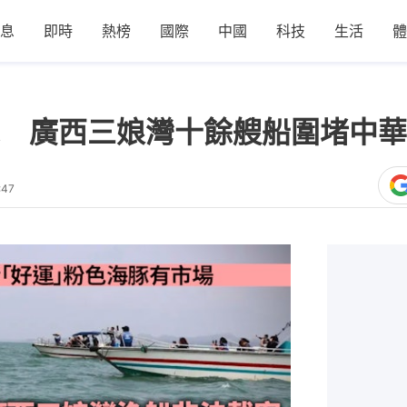
息
即時
熱榜
國際
中國
科技
生活
體
豚 廣西三娘灣十餘艘船圍堵中
:47