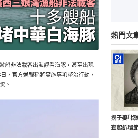
熱門文
遊船非法載客出海觀看海豚，甚至出現
3日，官方通報稱將實施專項整治行動，
豚。
拐子婆｢梅
查起訴環