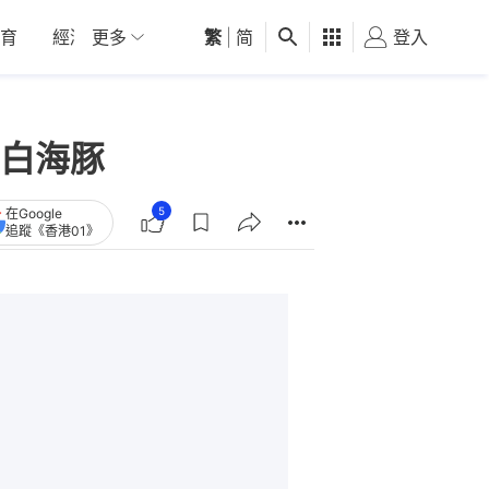
育
經濟
更多
01深圳
繁
觀點
|
简
健康
好食玩飛
登入
女
華白海豚
5
在Google
追蹤《香港01》