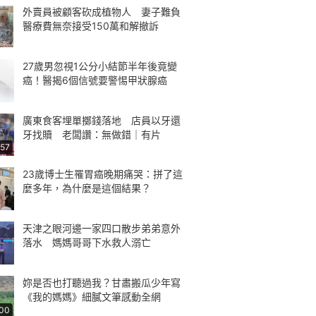
外賣員被顧客砍成植物人 妻子難負
醫療費無奈接受150萬和解撤訴
27歲男忽視1公分小結節半年後竟變
癌！醫揭6個信號要警惕甲狀腺癌
廣東食客埋單擲錢落地 店員以牙還
牙找贖 老闆讚：無做錯｜有片
:57
23歲博士生罹胃癌晚期痛哭：拼了這
麼多年，為什麼是這個結果？
天津之眼河邊一家四口散步弟弟意外
落水 媽媽哥哥下水救人溺亡
妳是否也打聽過我？甘肅搬瓜少年寫
《我的媽媽》細膩文筆感動全網
:00