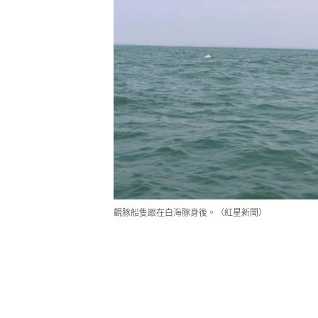
觀豚船隻跟在白海豚身後。（紅星新聞）