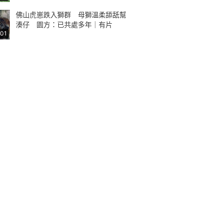
佛山虎崽跌入獅群 母獅溫柔舔舐幫
湊仔 園方：已共處多年｜有片
:01