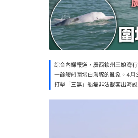
綜合內媒報道，廣西欽州三娘灣有
十餘艘船圍堵白海豚的亂象。4月
打擊「三無」船隻非法載客出海觀