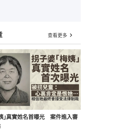
章
查看更多
姨｣真實姓名首曝光 案件進入審
節