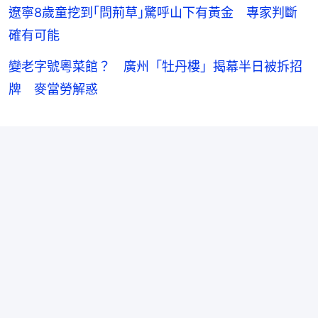
遼寧8歲童挖到｢問荊草｣驚呼山下有黃金 專家判斷
確有可能
變老字號粵菜館？ 廣州「牡丹樓」揭幕半日被拆招
牌 麥當勞解惑