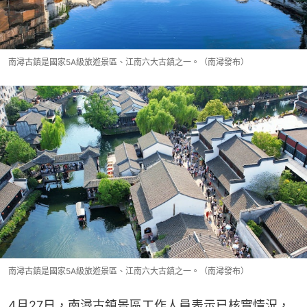
南潯古鎮是國家5A級旅遊景區、江南六大古鎮之一。（南潯發布）
南潯古鎮是國家5A級旅遊景區、江南六大古鎮之一。（南潯發布）
4月27日，南潯古鎮景區工作人員表示已核實情況，