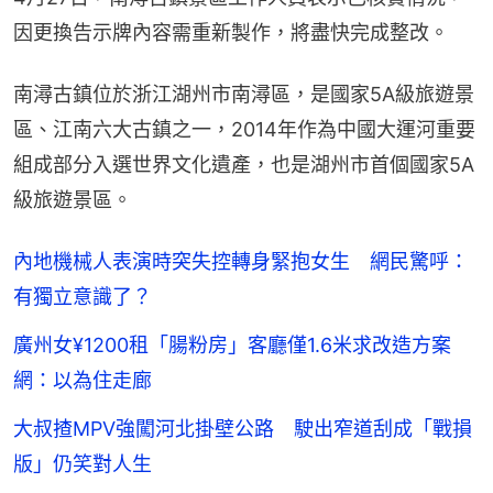
因更換告示牌內容需重新製作，將盡快完成整改。
南潯古鎮位於浙江湖州市南潯區，是國家5A級旅遊景
區、江南六大古鎮之一，2014年作為中國大運河重要
組成部分入選世界文化遺產，也是湖州市首個國家5A
級旅遊景區。
內地機械人表演時突失控轉身緊抱女生 網民驚呼：
有獨立意識了？
廣州女¥1200租「腸粉房」客廳僅1.6米求改造方案
網：以為住走廊
大叔揸MPV強闖河北掛壁公路 駛出窄道刮成「戰損
版」仍笑對人生